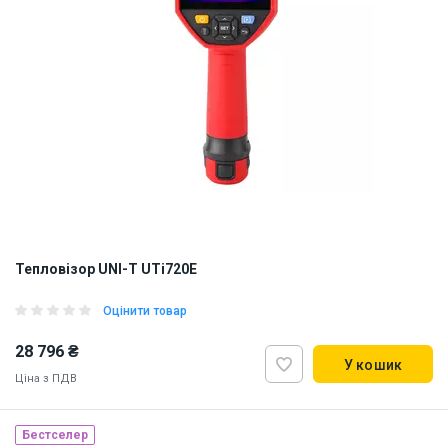
Тепловізор UNI-T UTi720E
Оцінити товар
28 796 ₴
У кошик
Ціна з ПДВ
Бестселер