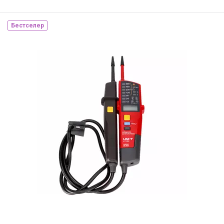
Бестселер
Наявність на складі:
Львів
ID:
912211
0.5 кг