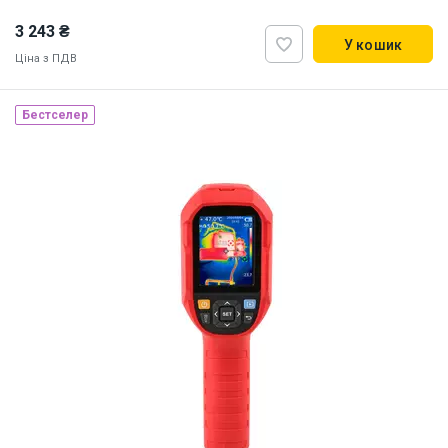
3 243 ₴
У кошик
Ціна з ПДВ
Бестселер
Наявність на складі:
Львів
ID:
917140
0.2 кг