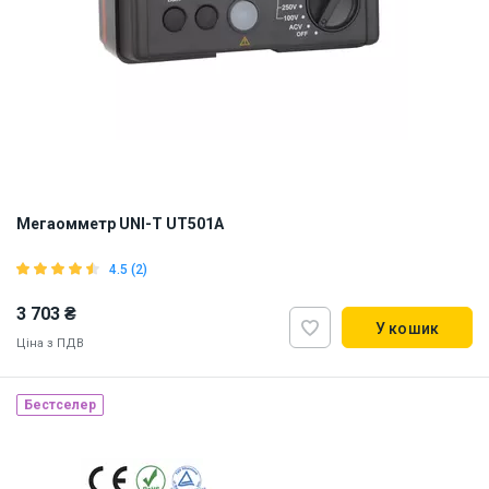
Мегаомметр UNI-T UT501A
4.5 (2)
3 703 ₴
У кошик
Ціна з ПДВ
Наявність на складі:
Львів
Бестселер
ID:
870419
1 кг