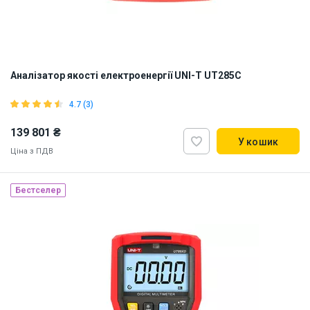
Аналізатор якості електроенергії UNI-T UT285C
4.7 (3)
139 801 ₴
У кошик
Ціна з ПДВ
Бестселер
Наявність на складі:
Львів
ID:
902484
15 кг