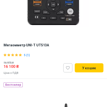
Мегаомметр UNI-T UT513A
5 (1)
16 975 ₴
16 100 ₴
У кошик
Ціна з ПДВ
Бестселер
Наявність на складі:
Львів
ID:
841678
4.5 кг
220