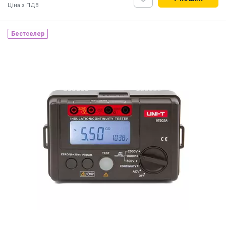
Ціна з ПДВ
Бестселер
Наявність на складі:
Львів
Дніпро
ID:
894017
9.78 кг