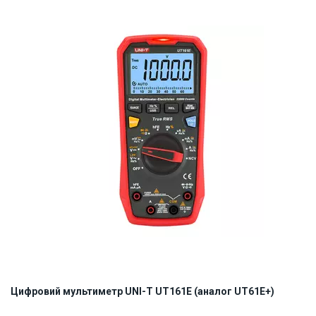
Наявність на складі:
Львів
ID:
922977
3.6 кг
Цифровий мультиметр UNI-T UT161E (аналог UT61E+)