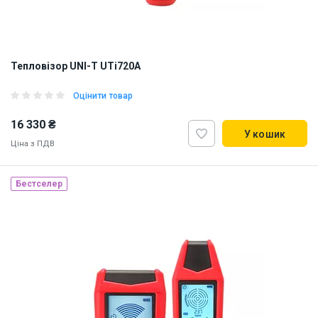
Тепловізор UNI-T UTi720A
Оцінити товар
16 330 ₴
У кошик
Ціна з ПДВ
Бестселер
Наявність на складі:
Львів
ID:
922987
1.1 кг