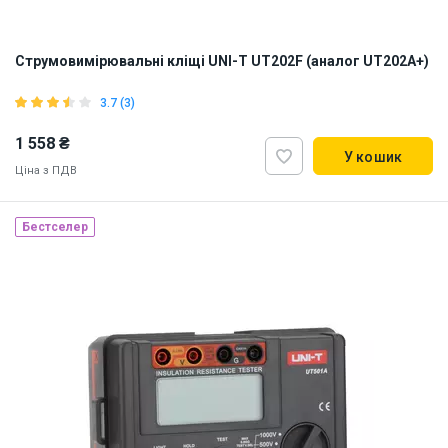
Струмовимірювальні кліщі UNI-T UT202F (аналог UT202A+)
3.7 (3)
1 558 ₴
У кошик
Ціна з ПДВ
Бестселер
Наявність на складі:
Львів
ID:
905838
1 кг