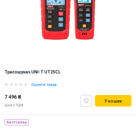
Трасошукач UNI-T UT25CL
Оцінити товар
7 496 ₴
У кошик
Ціна з ПДВ
Бестселер
Наявність на складі:
Львів