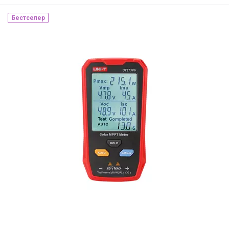
Бестселер
Наявність на складі:
Львів
ID:
913703
5 кг