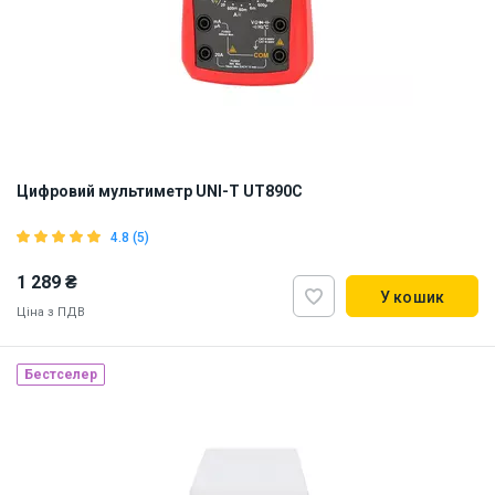
Цифровий мультиметр UNI-T UT890C
4.8 (5)
1 289 ₴
У кошик
Ціна з ПДВ
Бестселер
Наявність на складі:
Львів
ID:
893958
0.5 кг