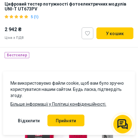
Цифровий тестер потужності фотоелектричних модулів
UNI-T UT673PV
5 (1)
2 942 ₴
У кошик
Ціна з ПДВ
Бестселер
Наявність на складі:
Львів
Київ
ID:
918921
0.5 кг
Ми використовуємо файли cookie, щоб вам було зручно
користуватися нашим сайтом. Будь ласка, підтвердіть
згоду.
Більше інформації у Політиці конфіденційності.
Відхилити
Прийняти