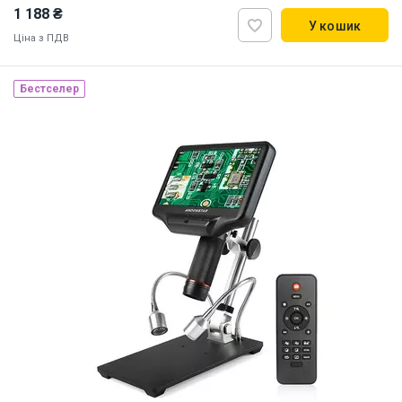
1 188 ₴
У кошик
Ціна з ПДВ
Бестселер
Наявність на складі:
Львів
ID:
886864
0.5 кг