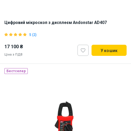
Цифровий мікроскоп з дисплеєм Andonstar AD407
5 (2)
17 100 ₴
У кошик
Ціна з ПДВ
Бестселер
Наявність на складі:
Львів
ID:
897611
2 кг