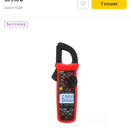
У кошик
Ціна з ПДВ
Бестселер
Наявність на складі:
Львів
ID:
820237
41.33 кг
220