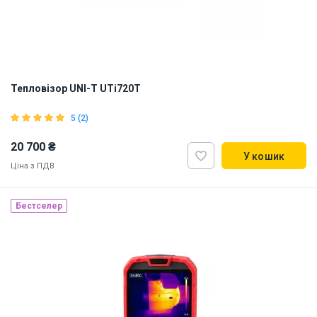
Тепловізор UNI-T UTi720T
5 (2)
20 700 ₴
У кошик
Ціна з ПДВ
Бестселер
Наявність на складі:
Львів
ID:
919545
1 кг