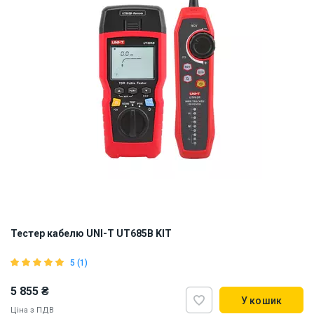
Тестер кабелю UNI-T UT685B KIT
5 (1)
5 855 ₴
У кошик
Ціна з ПДВ