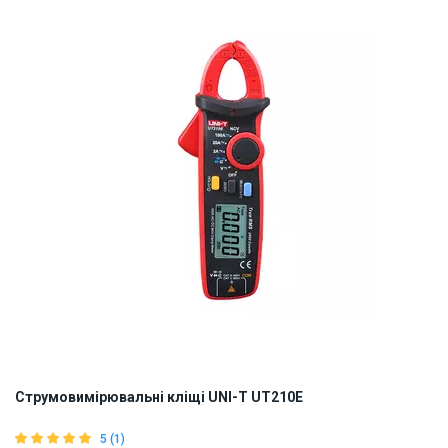
ID:
894016
1 кг
Струмовимірювальні кліщі UNI-T UT210E
5 (1)