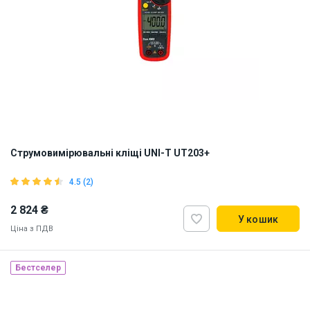
Струмовимірювальні кліщі UNI-T UT203+
4.5 (2)
2 824 ₴
У кошик
Ціна з ПДВ
Бестселер
Наявність на складі:
Львів
ID:
897073
0.8 кг