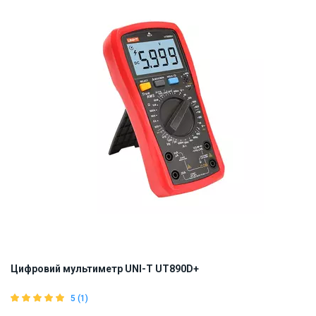
ID:
917444
0.7 кг
Цифровий мультиметр UNI-T UT890D+
5 (1)