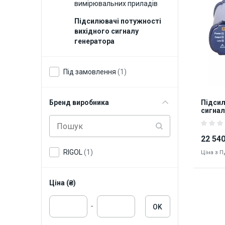
вимірювальних приладів
Підсилювачі потужності
вихідного сигналу
генератора
Під замовлення
(1)
Бренд виробника
Підсил
сигнал
22 540
RIGOL
(1)
Ціна з 
Ціна (₴)
-
OK
8288