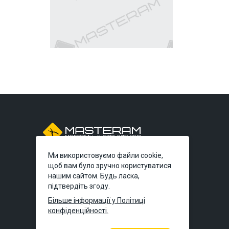
Ми використовуємо файли cookie,
Київ:
вул. Польова, 49А
(тимчасово без
щоб вам було зручно користуватися
самовивозу)
нашим сайтом. Будь ласка,
підтвердіть згоду.
Дніпро:
вул. Князя Володимира
Більше інформації у Політиці
Великого, 7
конфіденційності.
Львів:
вул. Богдана Хмельницького,