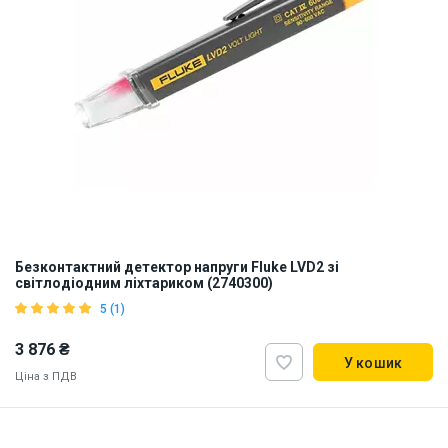
Безконтактний детектор напруги Fluke LVD2 зі
світлодіодним ліхтариком (2740300)
5 (1)
3 876 ₴
У кошик
Ціна з ПДВ
Бренд зі США