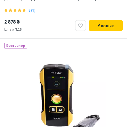
5 (1)
2 878 ₴
У кошик
Ціна з ПДВ
Бестселер
Бренд зі США
Наявність на складі:
Львів
Дніпро
ID:
887218
0.08 кг