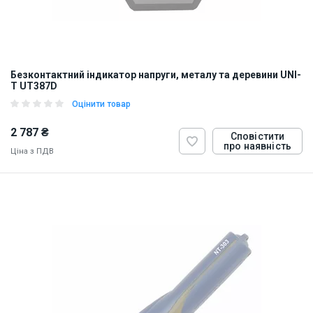
Безконтактний індикатор напруги, металу та деревини UNI-
T UT387D
Оцінити товар
2 787 ₴
Сповістити
про наявність
Ціна з ПДВ
ID:
898471
0.4 кг