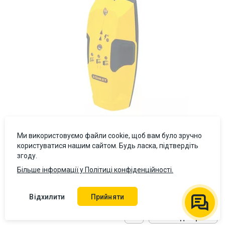
Ми використовуємо файли cookie, щоб вам було зручно
користуватися нашим сайтом. Будь ласка, підтвердіть
згоду.
Детектор неоднорідностей Stanley S150
Більше інформації у Політиці конфіденційності.
Оцінити товар
Відхилити
Прийняти
Зв'язатися
Ціна скоро буде
з менеджером