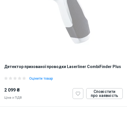
Детектор прихованої проводки Laserliner CombiFinder Plus
Оцінити товар
2 099 ₴
Сповістити
про наявність
Ціна з ПДВ
ID:
874282
0.5 кг