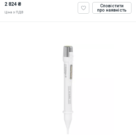
2 824 ₴
Сповістити
про наявність
Ціна з ПДВ
ID:
874283
0.5 кг