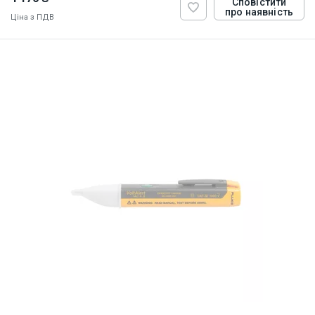
Сповістити
про наявність
Ціна з ПДВ
ID:
900295
0.5 кг