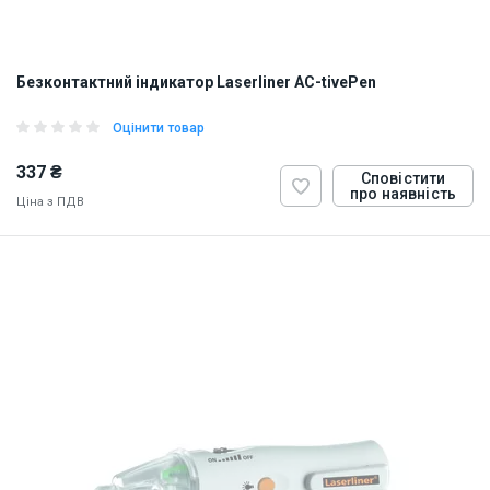
Безконтактний індикатор Laserliner AC-tivePen
Оцінити товар
337 ₴
Сповістити
про наявність
Ціна з ПДВ
ID:
874313
0.3 кг