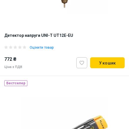
Детектор напруги UNI-T UT12E-EU
Оцінити товар
772 ₴
У кошик
Ціна з ПДВ
Бестселер
Наявність на складі:
Львів
Дніпро
ID:
912314
0.2 кг