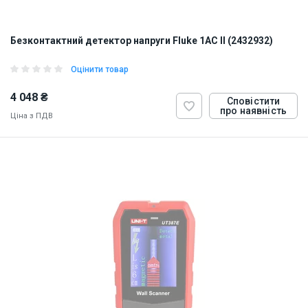
Безконтактний детектор напруги Fluke 1AC II (2432932)
Оцінити товар
4 048 ₴
Сповістити
про наявність
Ціна з ПДВ
ID:
922331
0.08 кг