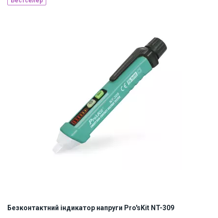
Бестселер
Наявність на складі:
Львів
ID:
883733
0.3 кг
Безконтактний індикатор напруги Pro'sKit NT-309