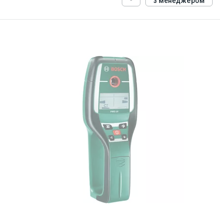
з менеджером
ID:
845517