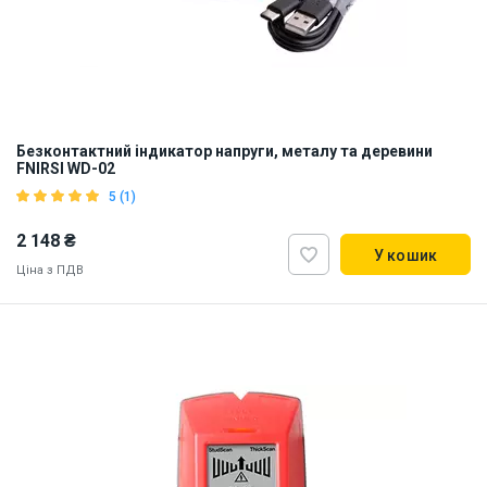
Безконтактний індикатор напруги, металу та деревини
FNIRSI WD-02
5 (1)
2 148 ₴
У кошик
Ціна з ПДВ
Наявність на складі:
Львів
ID:
916298
0.35 кг