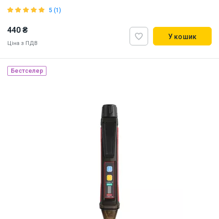
5 (1)
440 ₴
У кошик
Ціна з ПДВ
Бестселер
Наявність на складі:
Львів
ID:
866975
0.06 кг