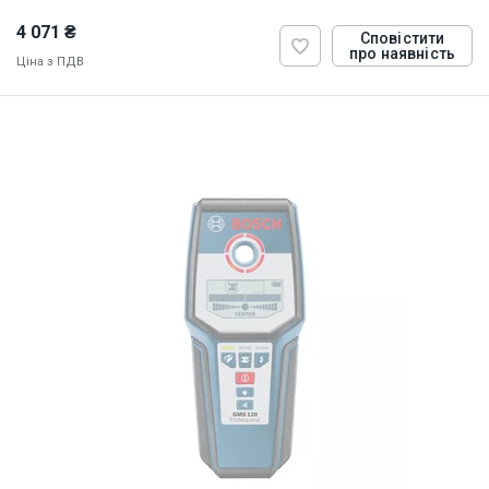
4 071 ₴
Сповістити
про наявність
Ціна з ПДВ
ID:
837611
0.27 кг