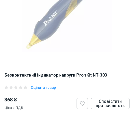
Безконтактний індикатор напруги Pro'sKit NT-303
Оцінити товар
368 ₴
Сповістити
про наявність
Ціна з ПДВ
ID:
813083
0.07 кг