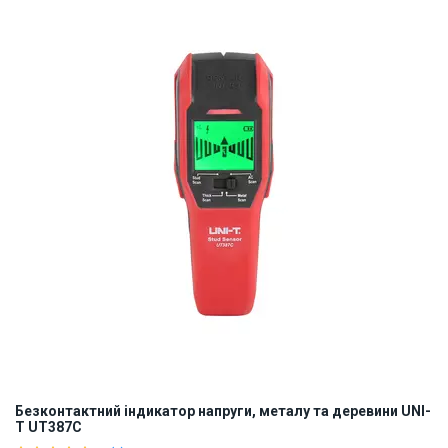
Наявність на складі:
Львів
Дніпро
ID:
887214
0.1 кг
Безконтактний індикатор напруги, металу та деревини UNI-
T UT387C