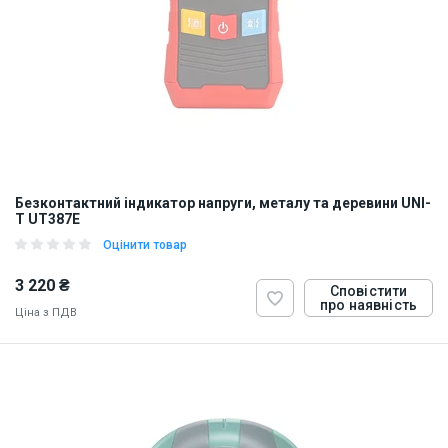
Безконтактний індикатор напруги, металу та деревини UNI-
T UT387E
Оцінити товар
3 220 ₴
Сповістити
про наявність
Ціна з ПДВ
ID:
930191