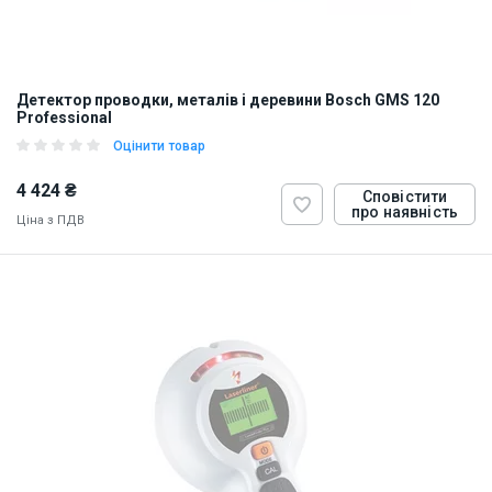
Детектор проводки, металів і деревини Bosch GMS 120
Professional
Оцінити товар
4 424 ₴
Сповістити
про наявність
Ціна з ПДВ
ID:
837612
0.3 кг