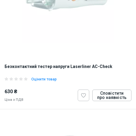
Безконтактний тестер напруги Laserliner AC-Check
Оцінити товар
630 ₴
Сповістити
про наявність
Ціна з ПДВ
ID:
874314
0.2 кг