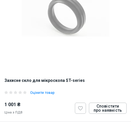
Захисне скло для мікроскопа ST-series
Оцінити товар
1 001 ₴
Сповістити
про наявність
Ціна з ПДВ
ID:
900087
0.1 кг