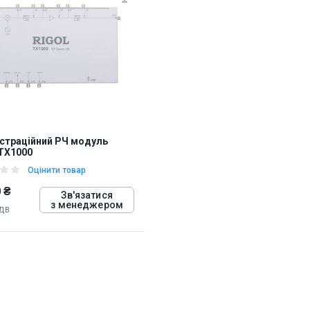
страційний РЧ модуль
TX1000
Оцінити товар
 ₴
Зв'язатися
з менеджером
ПДВ
05