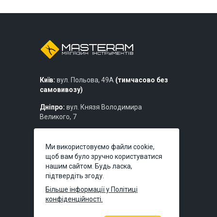
Київ:
вул. Польова, 49А
(тимчасово без
самовивозу)
Дніпро:
вул. Князя Володимира
Великого, 7
Львів:
вул. Богдана Хмельницького,
219б
Ми використовуємо файли cookie,
щоб вам було зручно користуватися
нашим сайтом. Будь ласка,
підтвердіть згоду.
Більше інформації у Політиці
конфіденційності.