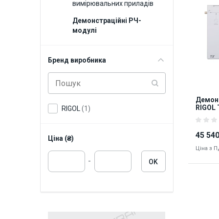
вимірювальних приладів
Демонстраційні РЧ-
модулі
Бренд виробника
Демон
RIGOL 
RIGOL
(1)
45 540
Ціна (₴)
Ціна з 
-
OK
8379