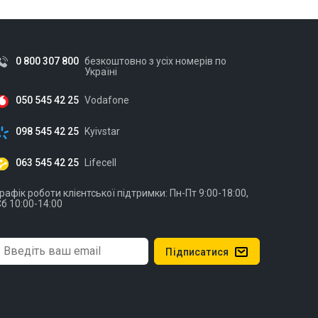
0 800 307 800
безкоштовно з усіх номерів по
Україні
050 545 42 25
Vodafone
098 545 42 25
Kyivstar
063 545 42 25
Lifecell
рафік роботи клієнтської підтримки: Пн-Пт 9:00-18:00,
б 10:00-14:00
Підписатися