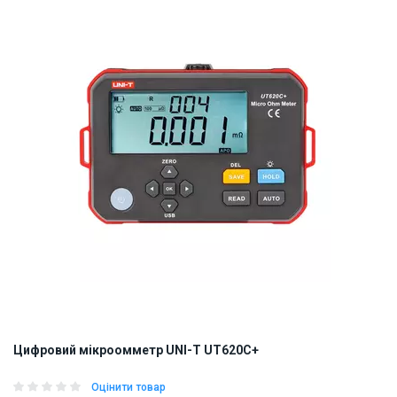
ID:
886898
6 кг
Цифровий мікроомметр UNI-T UT620C+
Оцінити товар