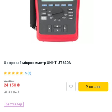
Цифровий мікроомметр UNI-T UT620A
5 (3)
25 300 ₴
24 150 ₴
У кошик
Ціна з ПДВ
Бестселер
Наявність на складі:
Львів