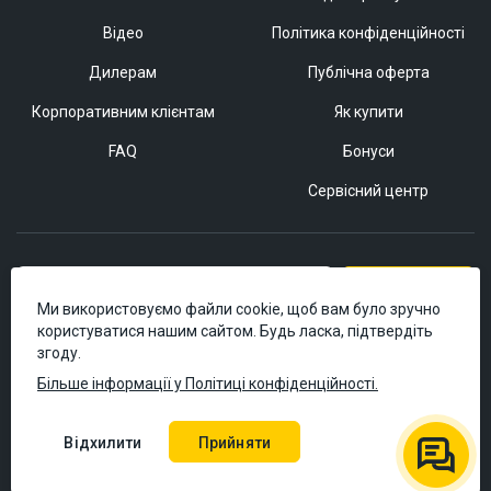
Відео
Політика конфіденційності
Дилерам
Публічна оферта
Корпоративним клієнтам
Як купити
FAQ
Бонуси
Сервісний центр
Підписатися
Ми використовуємо файли cookie, щоб вам було зручно
користуватися нашим сайтом. Будь ласка, підтвердіть
згоду.
Більше інформації у Політиці конфіденційності.
Відхилити
Прийняти
© 2006–2026 Masteram.