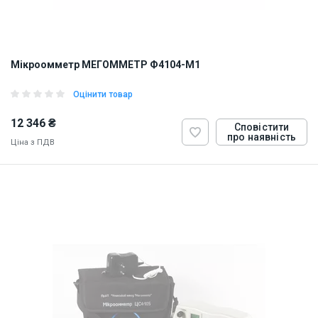
Мікроомметр МЕГОММЕТР Ф4104-М1
Оцінити товар
12 346 ₴
Сповістити
про наявність
Ціна з ПДВ
ID:
900440
3 кг