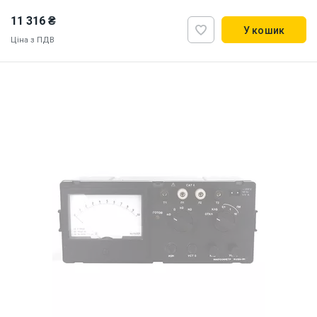
11 316 ₴
У кошик
Ціна з ПДВ
Наявність на складі:
Львів
ID:
918742
1 кг