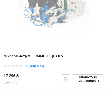
Мікроомметр МЕГОММЕТР ЦС4105
Оцінити товар
17 296 ₴
Сповістити
про наявність
Ціна з ПДВ
ID:
900443
3 кг