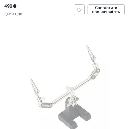
490 ₴
Сповістити
про наявність
Ціна з ПДВ
ID:
9125
0.675 кг