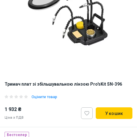
Тримач плат зі збільшувальною лінзою Pro'sKit SN-396
Оцінити товар
1 932 ₴
У кошик
Ціна з ПДВ
Бестселер