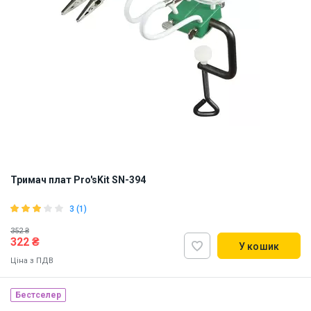
Тримач плат Pro'sKit SN-394
3 (1)
352 ₴
322 ₴
У кошик
Ціна з ПДВ
Бестселер
Наявність на складі:
Львів
Дніпро
Київ