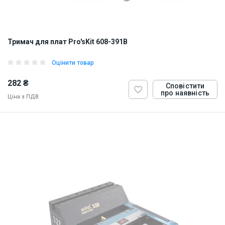
Тримач для плат Pro'sKit 608-391B
Оцінити товар
282 ₴
Сповістити
про наявність
Ціна з ПДВ
ID:
9127
0.45 кг