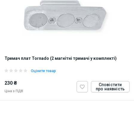
Тримач плат Tornado (2 магнітні тримачі у комплекті)
Оцінити товар
230 ₴
Сповістити
про наявність
Ціна з ПДВ
ID:
814813
0.016 кг