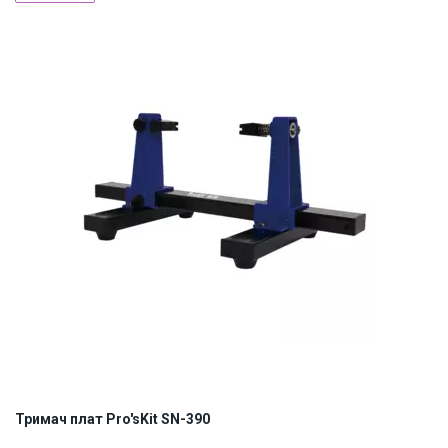
Наявність на складі:
Львів
Київ
ID:
916343
1.2 кг
Тримач плат Pro'sKit SN-390