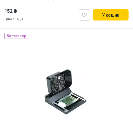
152 ₴
У кошик
Ціна з ПДВ
Бестселер
Наявність на складі:
Львів
Київ
ID:
906071
0.2 кг