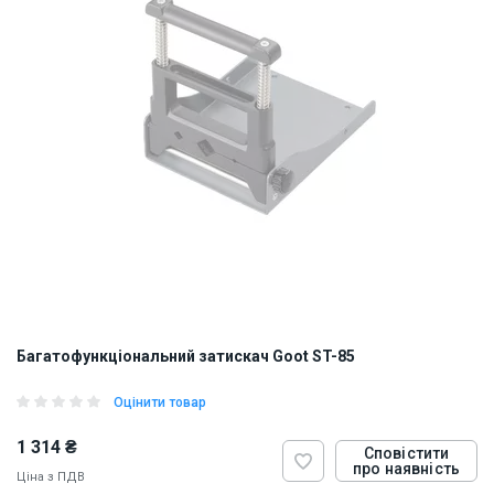
Багатофункціональний затискач Goot ST-85
Оцінити товар
1 314 ₴
Сповістити
про наявність
Ціна з ПДВ