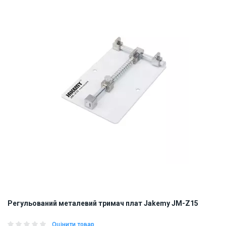
ID:
838259
0.2 кг
Регульований металевий тримач плат Jakemy JM-Z15
Оцінити товар