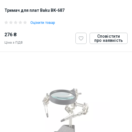
Тримач для плат Baku BK-687
Оцінити товар
276 ₴
Сповістити
про наявність
Ціна з ПДВ
ID:
830729
0.16 кг