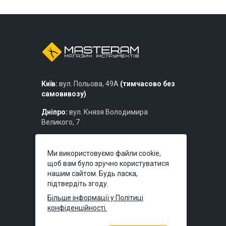
Київ:
вул. Польова, 49А
(тимчасово без
самовивозу)
Дніпро:
вул. Князя Володимира
Великого, 7
Львів:
вул. Богдана Хмельницького,
219б
Ми використовуємо файли cookie,
щоб вам було зручно користуватися
нашим сайтом. Будь ласка,
підтвердіть згоду.
Більше інформації у Політиці
конфіденційності.