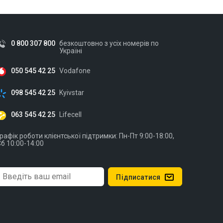
0 800 307 800
безкоштовно з усіх номерів по
Україні
050 545 42 25
Vodafone
098 545 42 25
Kyivstar
063 545 42 25
Lifecell
рафік роботи клієнтської підтримки: Пн-Пт 9:00-18:00,
б 10:00-14:00
Підписатися