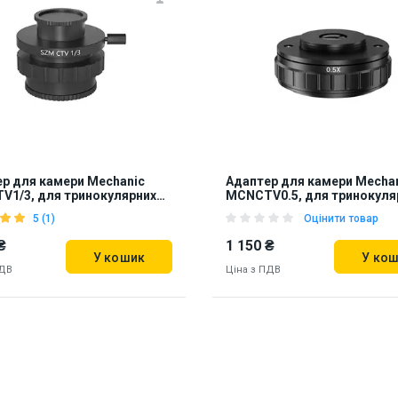
р для камери Mechanic
Адаптер для камери Mecha
1/3, для тринокулярних
MCNCTV0.5, для тринокуля
копів
мікроскопів
5 (1)
Оцінити товар
₴
1 150 ₴
У кошик
У ко
ПДВ
Ціна з ПДВ
ь на складі:
Львів
Київ
Наявність на складі:
Львів
Киї
95
927396