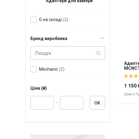
Адаптери для камери
Є на складі
(2)
Бренд виробника
Адапте
MCNCTV
Mechanic
(2)
мікрос
1 150 
Ціна (₴)
Ціна з 
-
OK
Наявніст
9273