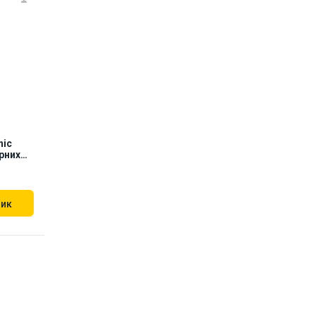
nic
рних
шик
в