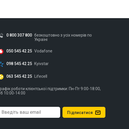
0 800 307 800
безкоштовно з усіх номерів по
Україні
050 545 42 25
Vodafone
098 545 42 25
Kyivstar
063 545 42 25
Lifecell
рафік роботи клієнтської підтримки: Пн-Пт 9:00-18:00,
б 10:00-14:00
Підписатися