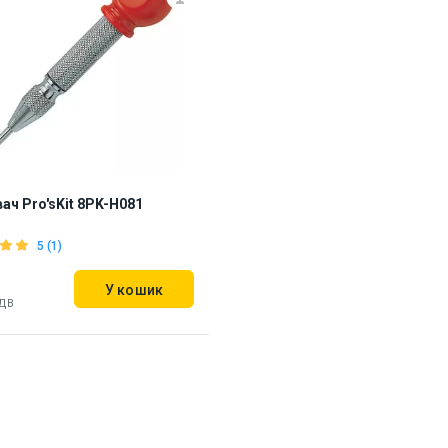
ач Pro'sKit 8PK-H081
5 (1)
У кошик
ПДВ
ь на складі:
Львів