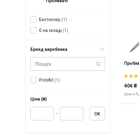
Пробивачі
Бестселер
(1)
Є на складі
(1)
Бренд виробника
Пробив
Pro'sKit
(1)
406 ₴
Ціна з 
Ціна (₴)
-
OK
Наявніст