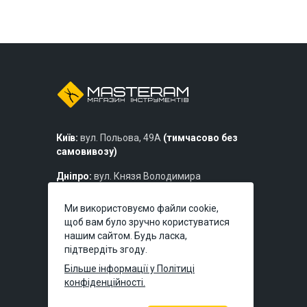
Київ:
вул. Польова, 49А
(тимчасово без
самовивозу)
Дніпро:
вул. Князя Володимира
Великого, 7
Ми використовуємо файли cookie,
Львів:
вул. Богдана Хмельницького,
щоб вам було зручно користуватися
219б
нашим сайтом. Будь ласка,
підтвердіть згоду.
Більше інформації у Політиці
конфіденційності.