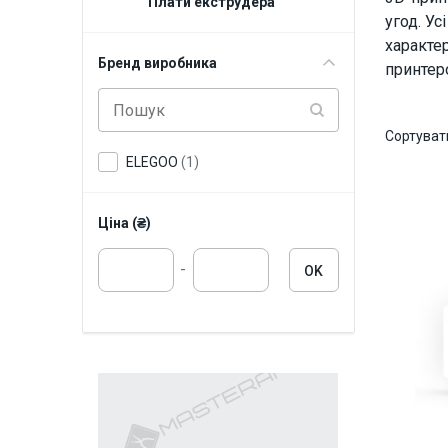
Плати екструдера
угод. Ус
характе
Бренд виробника
принтер
Сортуват
ELEGOO
(1)
Ціна (₴)
-
OK