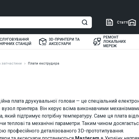
Статті
РЕМОНТ
СЛУГОВУВАННЯ
3D-ПРИНТЕРИ ТА
ЛОКАЛЬНИХ
НЯЧНИХ СТАНЦІЙ
АКСЕСУАРИ
МЕРЕЖ
а запчастини
Плати екструдера
ійна плата друкувальної голови — це спеціальний електро
 вузол принтера. Він керує всіма виконавчими механізмами
а, який підтримує потрібну температуру. Саме ця плата від
чи теплові та механічні параметри. Таким чином досягаєть
ою професійного деталізованого 3D-прототипування.
тери та аксесуари постачаються
Masteram
в Україну напря