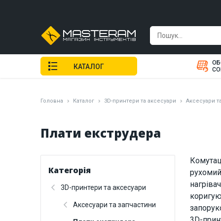
ОБ
КАТАЛОГ
СО
Головна
Каталог
3D-принтери та аксесуари
Аксесуари т
Плати екструдера
Комутац
Категорія
рухомий
нагрівач
3D-принтери та аксесуари
коригую
Аксесуари та запчастини
запорук
3D-прин