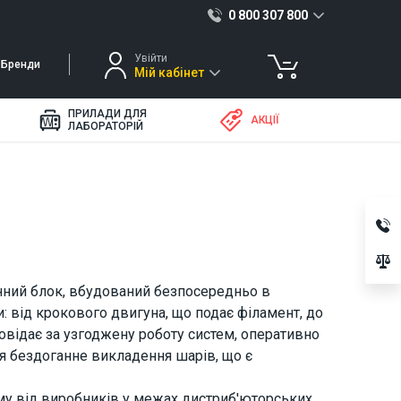
0 800 307 800
Увійти
Бренди
Мій кабінет
ПРИЛАДИ ДЛЯ
АКЦІЇ
ЛАБОРАТОРІЙ
нний блок, вбудований безпосередньо в
: від крокового двигуна, що подає філамент, до
повідає за узгоджену роботу систем, оперативно
ся бездоганне викладення шарів, що є
му від виробників у межах дистриб'юторських