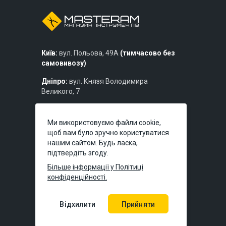
Київ:
вул. Польова, 49А
(тимчасово без
самовивозу)
Дніпро:
вул. Князя Володимира
Великого, 7
Львів:
вул. Богдана Хмельницького,
219б
Ми використовуємо файли cookie,
щоб вам було зручно користуватися
нашим сайтом. Будь ласка,
підтвердіть згоду.
Більше інформації у Політиці
конфіденційності.
Відхилити
Прийняти