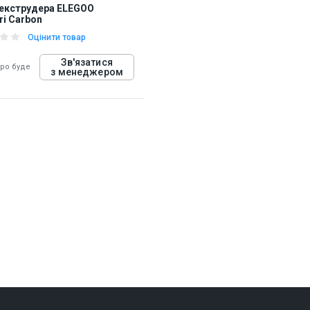
екструдера ELEGOO
ri Carbon
Оцінити товар
Зв'язатися
оро буде
з менеджером
19