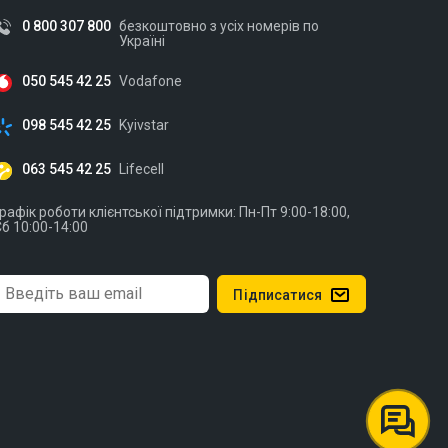
0 800 307 800
безкоштовно з усіх номерів по
Україні
050 545 42 25
Vodafone
098 545 42 25
Kyivstar
063 545 42 25
Lifecell
рафік роботи клієнтської підтримки: Пн-Пт 9:00-18:00,
б 10:00-14:00
Підписатися