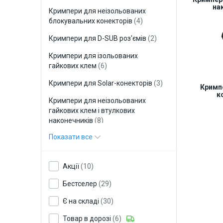
на
Кримпери для неізольованих
блокувальних конекторів
(4)
Кримпери для D-SUB роз'ємів
(2)
Кримпери для ізольованих
гайкових клем
(6)
Кримпери для Solar-конекторів
(3)
Кримпе
к
Кримпери для неізольованих
гайкових клем і втулкових
наконечників
(8)
Показати все
Кримпери для плоских ізольованих
роз'ємів (РПІ)
(2)
Матриці змінні
(9)
Акції
(10)
Змінні леза для кримпера
(4)
Бестселер
(29)
Є на складі
(30)
Товар в дорозі
(6)