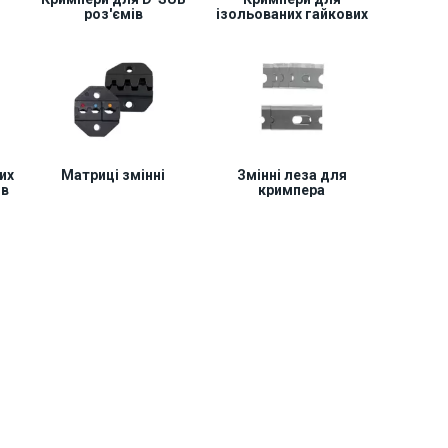
роз'ємів
ізольованих гайкових
клем
их
Матриці змінні
Змінні леза для
ів
кримпера