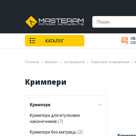
ОБ
КАТАЛОГ
СО
Головна
Каталог
Інструменти
Стрипери та кримпери
Кримпери
Кримпери
Кримпери для втулкових
наконечників
(7)
Кримпери без матриць
(2)
Кримпер