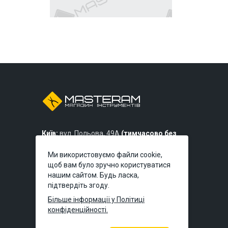
Київ:
вул. Польова, 49А
(тимчасово без
самовивозу)
Ми використовуємо файли cookie,
Дніпро:
вул. Князя Володимира
щоб вам було зручно користуватися
Великого, 7
нашим сайтом. Будь ласка,
підтвердіть згоду.
Львів:
вул. Богдана Хмельницького,
Більше інформації у Політиці
219б
конфіденційності.