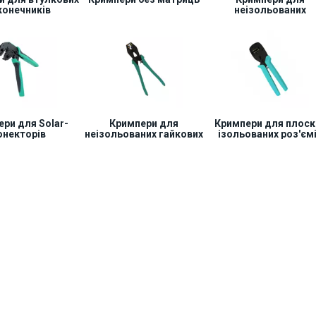
конечників
неізольованих
блокувальних
конекторів
ри для Solar-
Кримпери для
Кримпери для плоск
онекторів
неізольованих гайкових
ізольованих роз'єм
клем і втулкових
(РПІ)
наконечників