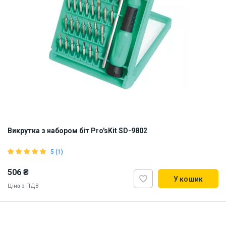
Викрутка з набором біт Pro'sKit SD-9802
5 (1)
506 ₴
У кошик
Ціна з ПДВ
Наявність на складі:
Львів
Дніпро
Київ