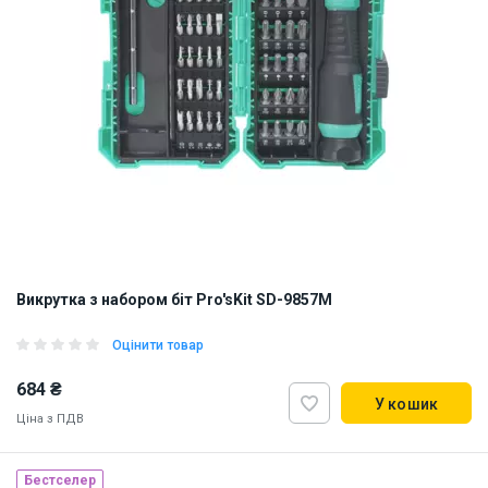
Викрутка з набором біт Pro'sKit SD-9857M
Оцінити товар
684 ₴
У кошик
Ціна з ПДВ
Бестселер