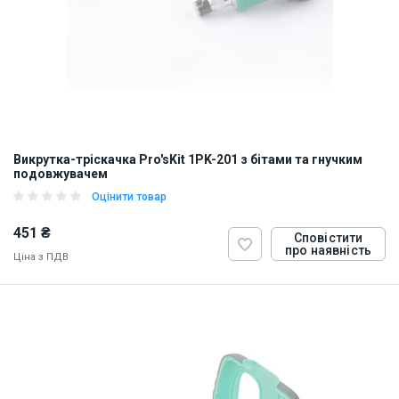
Викрутка-тріскачка Pro'sKit 1PK-201 з бітами та гнучким
подовжувачем
Оцінити товар
451 ₴
Сповістити
про наявність
Ціна з ПДВ
ID:
5927
0.33 кг