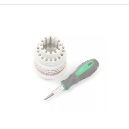
ID:
823585
0.25 кг