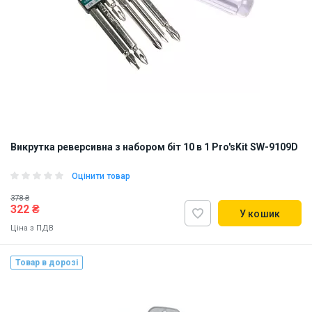
Викрутка реверсивна з набором біт 10 в 1 Pro'sKit SW-9109D
Оцінити товар
378 ₴
322 ₴
У кошик
Ціна з ПДВ
Товар в дорозі
Наявність на складі:
Львів
Дніпро
Київ
ID:
899708
0.25 кг