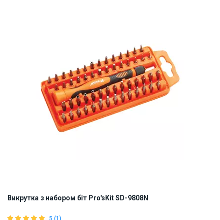
ID:
829800
0.45 кг
Викрутка з набором біт Pro'sKit SD-9808N
5 (1)