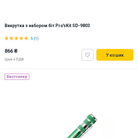
Викрутка з набором біт Pro'sKit SD-9803
5 (1)
866 ₴
У кошик
Ціна з ПДВ
Бестселер
Наявність на складі:
Львів
Київ
ID:
9151
0.27 кг