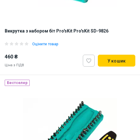
Викрутка з набором біт Pro'sKit Pro'sKit SD-9826
Оцінити товар
460 ₴
У кошик
Ціна з ПДВ
Бестселер
Наявність на складі:
Львів
Дніпро
Київ
ID:
885180
0.3 кг