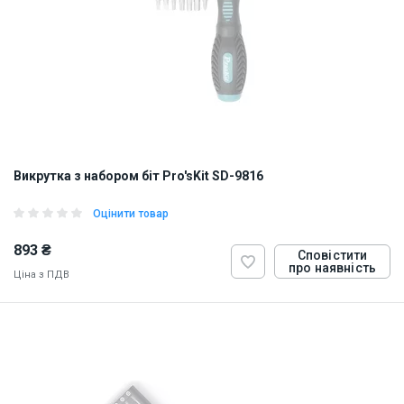
Викрутка з набором біт Pro'sKit SD-9816
Оцінити товар
893 ₴
Сповістити
про наявність
Ціна з ПДВ
ID:
910827
0.3 кг