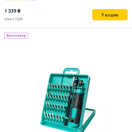
1 339 ₴
У кошик
Ціна з ПДВ
Бестселер
Наявність на складі:
Дніпро
ID:
5929
0.3 кг