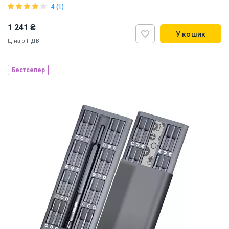
4 (1)
1 241 ₴
У кошик
Ціна з ПДВ
Бестселер
Наявність на складі:
Львів
Дніпро
Київ
ID:
855883
0.3 кг