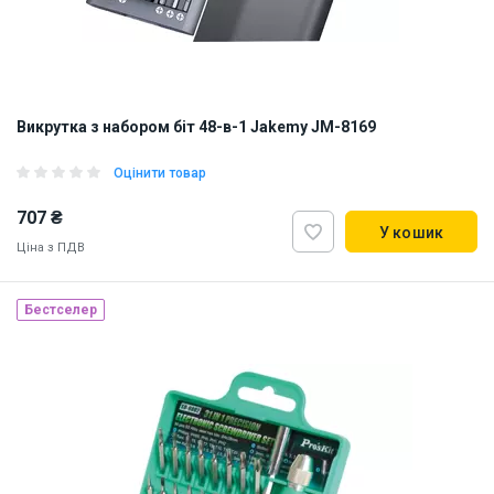
Викрутка з набором біт 48-в-1 Jakemy JM-8169
Оцінити товар
707 ₴
У кошик
Ціна з ПДВ
Бестселер
Наявність на складі:
Львів
Дніпро
Київ
ID:
900611
0.3 кг