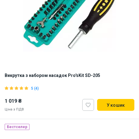
Викрутка з набором насадок Pro'sKit SD-205
5 (4)
1 019 ₴
У кошик
Ціна з ПДВ
Бестселер
Наявність на складі:
Львів
Дніпро
Київ
ID:
4961
0.75 кг