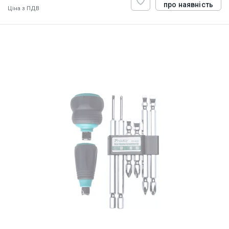
про наявність
Ціна з ПДВ
ID:
813126
0.45 кг