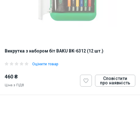
Викрутка з набором біт BAKU BK-6312 (12 шт.)
Оцінити товар
460 ₴
Сповістити
про наявність
Ціна з ПДВ
ID:
828255
0.221 кг