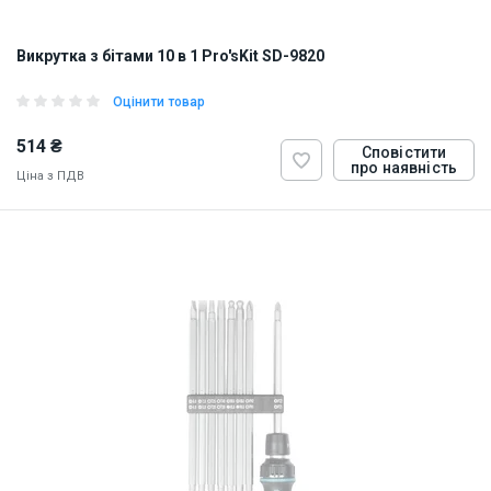
Викрутка з бітами 10 в 1 Pro'sKit SD-9820
Оцінити товар
514 ₴
Сповістити
про наявність
Ціна з ПДВ
ID:
923205
0.25 кг