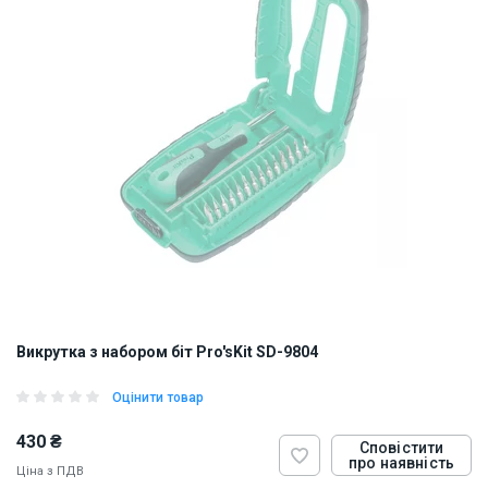
Викрутка з набором біт Pro'sKit SD-9804
Оцінити товар
430 ₴
Сповістити
про наявність
Ціна з ПДВ