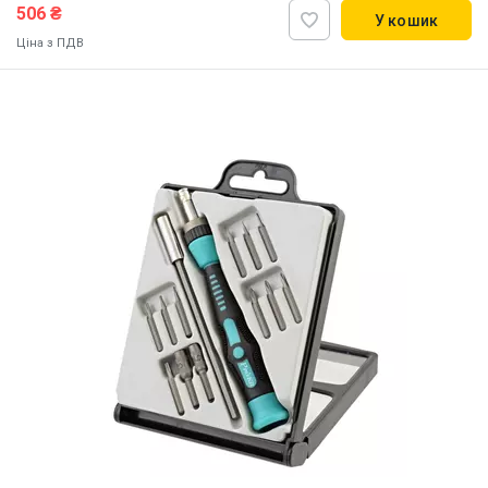
506 ₴
У кошик
Ціна з ПДВ
Наявність на складі:
Львів
Дніпро
Київ
ID:
918763
0.35 кг