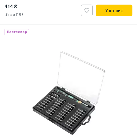
414 ₴
У кошик
Ціна з ПДВ
Наявність на складі:
Львів
Дніпро
Київ
Бестселер
ID:
842594
0.22 кг