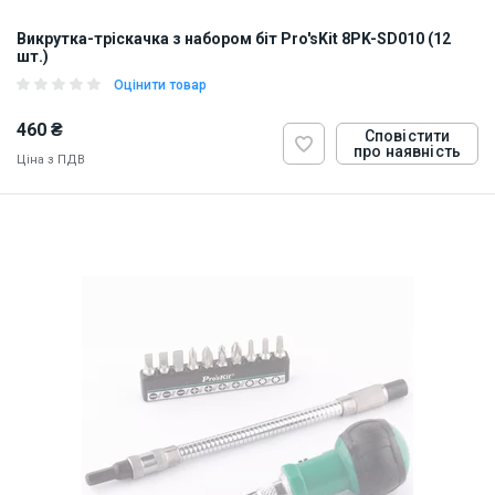
Викрутка-тріскачка з набором біт Pro'sKit 8PK-SD010 (12
шт.)
Оцінити товар
460 ₴
Сповістити
про наявність
Ціна з ПДВ
ID:
5847
0.25 кг