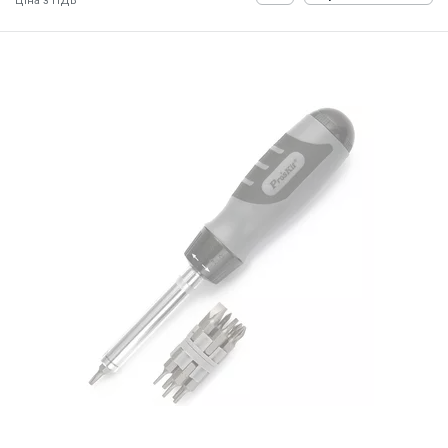
Ціна з ПДВ
ID:
900610
0.3 кг