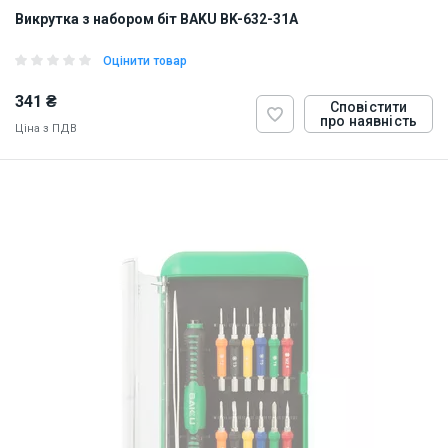
Викрутка з набором біт BAKU BK-632-31А
Оцінити товар
341 ₴
Сповістити
про наявність
Ціна з ПДВ
ID:
828089
0.143 кг