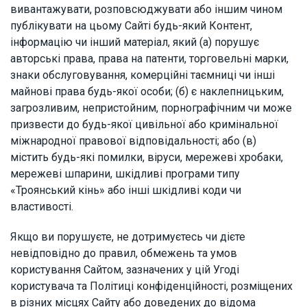
вивантажувати, розповсюджувати або іншим чином
публікувати на цьому Сайті будь-який Контент,
інформацію чи інший матеріал, який (а) порушує
авторські права, права на патенти, торговельні марки,
знаки обслуговування, комерційні таємниці чи інші
майнові права будь-якої особи; (б) є наклепницьким,
загрозливим, непристойним, порнографічним чи може
призвести до будь-якої цивільної або кримінальної
міжнародної правової відповідальності; або (в)
містить будь-які помилки, віруси, мережеві хробаки,
мережеві шпарини, шкідливі програми типу
«Троянський кінь» або інші шкідливі коди чи
властивості.
Якщо ви порушуєте, не дотримуєтесь чи дієте
невідповідно до правил, обмежень та умов
користування Сайтом, зазначених у цій Угоді
користувача та Політиці конфіденційності, розміщених
в різних місцях Сайту або доведених до відома