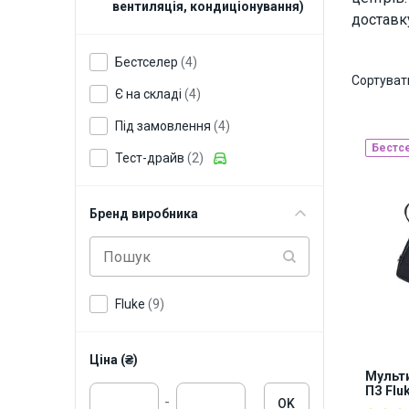
вентиляція, кондиціонування)
доставк
Бестселер
(4)
Сортуват
Є на складі
(4)
Під замовлення
(4)
Бестс
Тест-драйв
(2)
Бренд виробника
Fluke
(9)
Ціна (₴)
Мульти
ПЗ Flu
-
OK