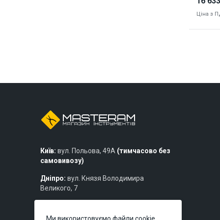
16 633
Ціна з 
9123
Київ:
вул. Польова, 49А
(тимчасово без
самовивозу)
Дніпро:
вул. Князя Володимира
Великого, 7
Львів:
вул. Богдана Хмельницького,
219б
Ми використовуємо файли cookie,