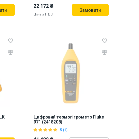
22 172 ₴
ити
Замовити
Ціна з ПДВ
912386
LK-
Цифровий термогігрометр Fluke
971 (2418208)
5 (1)