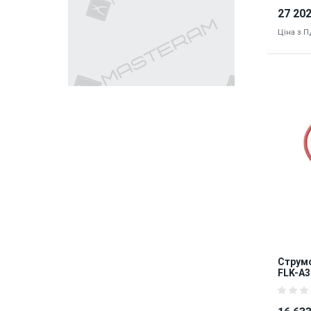
27 202
Ціна з 
Наявніст
9123
Струмо
FLK-A3