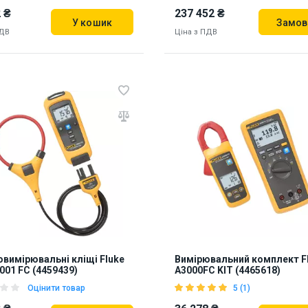
 ₴
237 452 ₴
У кошик
Замов
ПДВ
Ціна з ПДВ
912195
ь на складі:
Львів
88
вимірювальні кліщі Fluke
Вимірювальний комплект F
001 FC (4459439)
A3000FC KIT (4465618)
Оцінити товар
5 (1)