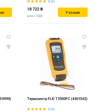
5 (1)
18 722 ₴
шик
У кошик
Ціна з ПДВ
Бренд зі США
Наявність на складі:
Львів
Дніпро
887248
159990)
Термометр FLK-T3000FC (4401563)
5 (1)