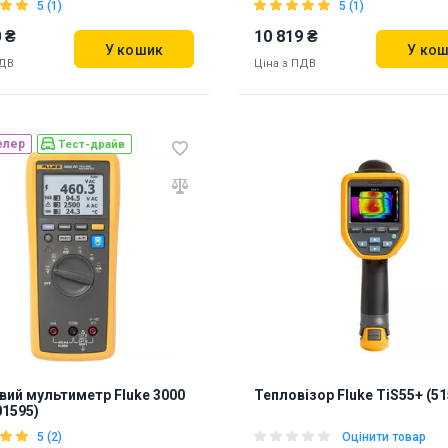
5 (1)
5 (1)
 ₴
10 819 ₴
У кошик
У ко
ПДВ
Ціна з ПДВ
елер
Тест-драйв
ь на складі:
Львів
Бренд зі США
69
Наявність на складі:
Львів
887247
ий мультиметр Fluke 3000
Тепловізор Fluke TiS55+ (5
01595)
5 (2)
Оцінити товар