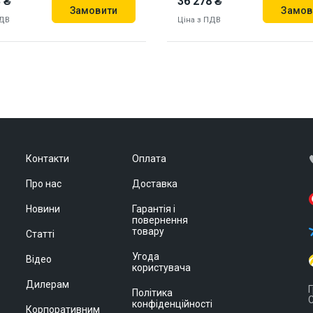
 ₴
36 278 ₴
Замовити
Замов
ПДВ
Ціна з ПДВ
89
912391
Контакти
Оплата
Про нас
Доставка
Новини
Гарантія і
повернення
товару
Статті
Угода
Відео
користувача
Дилерам
Г
Політика
С
конфіденційності
Корпоративним