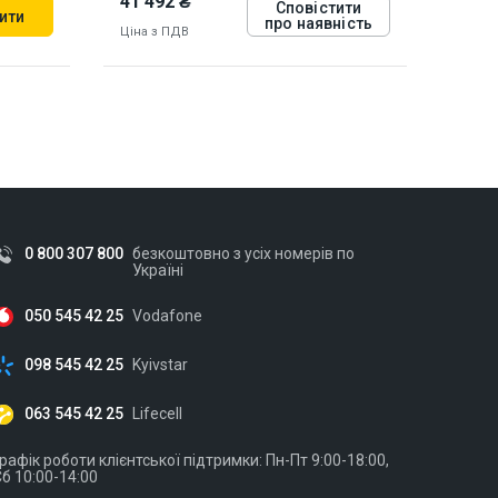
41 492 ₴
Сповістити
ити
про наявність
Ціна з ПДВ
902243
0 800 307 800
безкоштовно з усіх номерів по
Україні
050 545 42 25
Vodafone
098 545 42 25
Kyivstar
063 545 42 25
Lifecell
рафік роботи клієнтської підтримки: Пн-Пт 9:00-18:00,
б 10:00-14:00