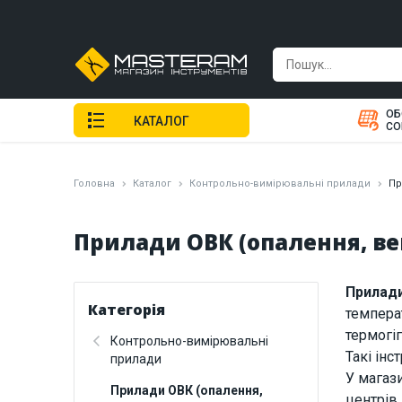
ОБ
КАТАЛОГ
СО
Головна
Каталог
Контрольно-вимірювальні прилади
Пр
Прилади ОВК (опалення, в
Прилади
Категорія
температ
термогіг
Контрольно-вимірювальні
Такі ін
прилади
У магаз
Прилади ОВК (опалення,
центрів