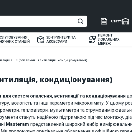
Статті
РЕМОНТ
СЛУГОВУВАННЯ
3D-ПРИНТЕРИ ТА
ЛОКАЛЬНИХ
НЯЧНИХ СТАНЦІЙ
АКСЕСУАРИ
МЕРЕЖ
илади ОВК (опалення, вентиляція, кондиціонування)
ентиляція, кондиціонування)
 для систем опалення, вентиляції та кондиціонування
до
уру, вологість та інші параметри мікроклімату. У цьому ро
рометри, тепловізори, мультиметри та струмовимірювальні 
струменти стануть надійною підтримкою під час монтажу, ді
ині
Masteram
представлений широкий вибір вимірювальних 
. Ми пропонуємо оригінальне обладнання з офіційною гаран