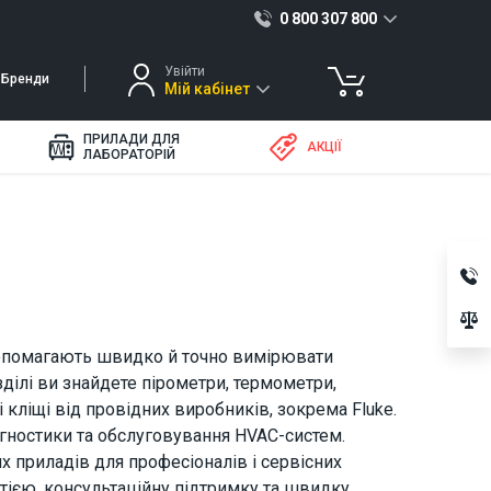
0 800 307 800
Увійти
Бренди
Мій кабінет
ПРИЛАДИ ДЛЯ
АКЦІЇ
ЛАБОРАТОРІЙ
помагають швидко й точно вимірювати
зділі ви знайдете пірометри, термометри,
кліщі від провідних виробників, зокрема Fluke.
агностики та обслуговування HVAC-систем.
приладів для професіоналів і сервісних
тією, консультаційну підтримку та швидку