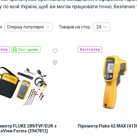
у по всій Україні, щоб ви могли працювати точно, безпечн
и:
Спершу популярні
Товарів на стор.:
24
елер
Бестселер
Тест-драйв
метр FLUKE 289/FVF/EUR з
Пірометр Fluke 62 MAX (413
keView Forms (3947812)