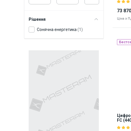
73 870
Ціна з 
Рішення
Сонячна енергетика
(1)
Бестс
Наявніст
9123
Цифров
FC (44