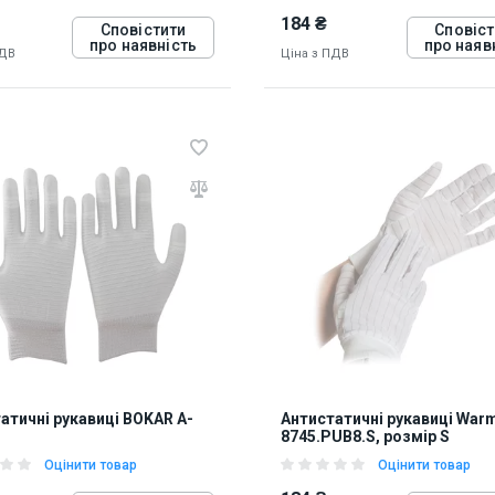
184 ₴
Сповістити
Сповіст
про наявність
про наяв
ПДВ
Ціна з ПДВ
82
819272
атичні рукавиці BOKAR A-
Антистатичні рукавиці War
8745.PUB8.S, розмір S
Оцінити товар
Оцінити товар