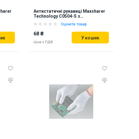
harer
Антистатичні рукавиці Maxsharer
Technology C0504-S з
поліуретановим покриттям
Оцінити товар
пальців
68 ₴
шик
У кошик
Ціна з ПДВ
Наявність на складі:
Львів
Дніпро
Київ
870278