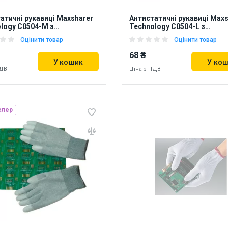
атичні рукавиці Maxsharer
Антистатичні рукавиці Maxs
logy C0504-M з
Technology C0504-L з
етановим покриттям
поліуретановим покриттям
Оцінити товар
Оцінити товар
в
пальців
68 ₴
У кошик
У ко
ПДВ
Ціна з ПДВ
елер
ь на складі:
Львів
Київ
Наявність на складі:
Львів
79
870280