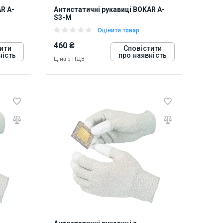
R A-
Антистатичні рукавиці BOKAR A-
S3-M
Оцінити товар
460 ₴
ити
Сповістити
ність
про наявність
Ціна з ПДВ
10436