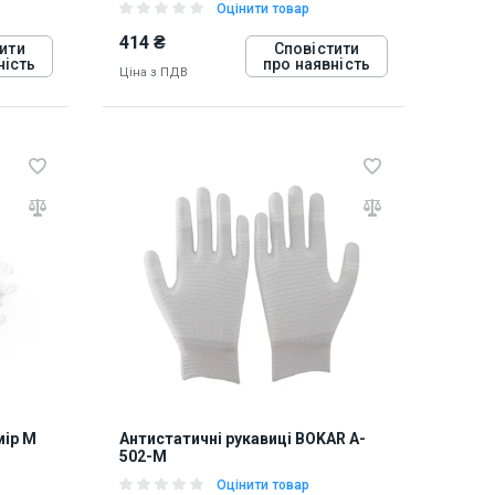
Оцінити товар
414 ₴
ити
Сповістити
ність
про наявність
Ціна з ПДВ
817086
мір М
Антистатичні рукавиці BOKAR A-
502-M
Оцінити товар