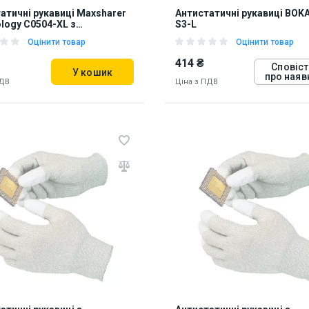
атичні рукавиці Maxsharer
Антистатичні рукавиці BOKA
logy C0504-XL з
S3-L
етановим покриттям
Оцінити товар
Оцінити товар
в
414 ₴
Сповіст
У кошик
про наяв
ПДВ
Ціна з ПДВ
ь на складі:
Львів
Дніпро
10435
81