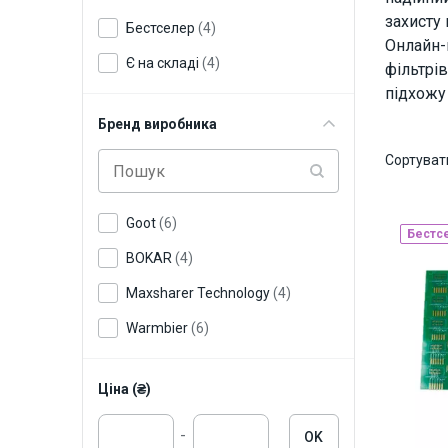
захисту 
Бестселер
(4)
Онлайн-
Є на складі
(4)
фільтрів
підхожу
Бренд виробника
Сортуват
Goot
(6)
Бестс
BOKAR
(4)
Maxsharer Technology
(4)
Warmbier
(6)
Ціна (₴)
-
OK