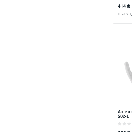
414 ₴
Ціна з 
8180
Антист
502-L