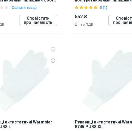
 (65х205мм)
WG-3L (70х225мм)
Оцінити товар
5 (1)
552 ₴
Сповістити
Сповіст
про наявність
про наяв
ПДВ
Ціна з ПДВ
23
812724
ці антистатичні Warmbier
Рукавиці антистатичні War
UB8.L
8745.PUB8.XL