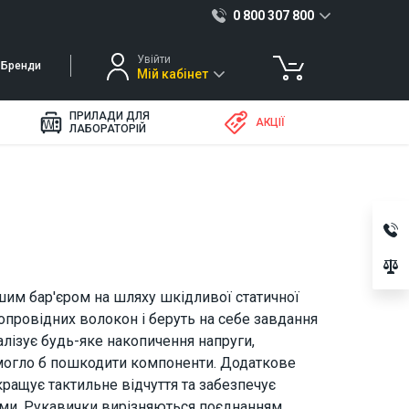
0 800 307 800
Увійти
Бренди
Мій кабінет
ПРИЛАДИ ДЛЯ
АКЦІЇ
ЛАБОРАТОРІЙ
шим бар'єром на шляху шкідливої статичної
опровідних волокон і беруть на себе завдання
лізує будь-яке накопичення напруги,
могло б пошкодити компоненти. Додаткове
кращує тактильне відчуття та забезпечує
лями. Рукавички вирізняються поєднанням