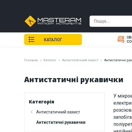
ОБ
КАТАЛОГ
СО
Головна
Каталог
Антистатичний захист
Антистатичні ру
Антистатичні рукавички
У мікро
Категорія
електри
розсіюв
Антистатичний захист
запобіг
Антистатичні рукавички
поліурет
надійни