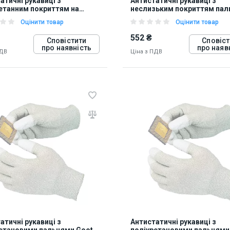
атичні рукавиці з
Антистатичні рукавиці з
етанним покриттям на
неслизьким покриттям паль
ах пальців Goot WG-4M
долонь Goot WG-4S
Оцінити товар
Оцінити товар
552 ₴
Сповістити
Сповіст
про наявність
про наяв
ПДВ
Ціна з ПДВ
97
812698
атичні рукавиці з
Антистатичні рукавиці з
етановими пальцями Goot
поліуретановими пальцями