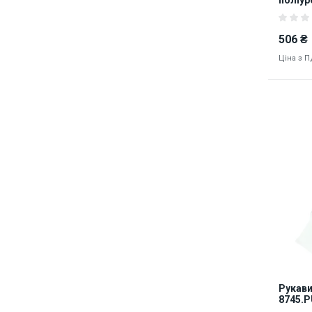
WG-3M
506 ₴
Ціна з 
8127
Рукави
8745.P