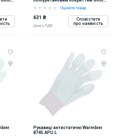
WG-4L
Оцінити товар
631 ₴
ити
Сповістити
ність
про наявність
Ціна з ПДВ
812732
mbier
Рукавиці антистатичні Warmbier
8745.APU.L