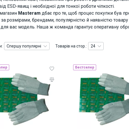
від ESD-явищ і необхідної для тонкої роботи чіпкості.
магазин
Masteram
дбає про те, щоб процес покупки був пр
 за розмірами, брендами, популярністю й наявністю товару 
 для вас модель. Наша ж команда гарантує оперативну обр
и:
Спершу популярні
Товарів на стор.:
24
елер
Бестселер