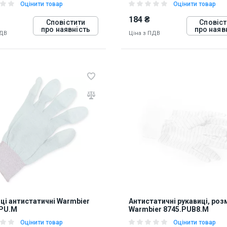
Оцінити товар
Оцінити товар
184 ₴
Сповістити
Сповіст
про наявність
про наяв
ПДВ
Ціна з ПДВ
84
817085
ці антистатичні Warmbier
Антистатичні рукавиці, роз
APU.M
Warmbier 8745.PUB8.М
Оцінити товар
Оцінити товар