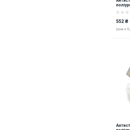
Антист
поліур
кінчик
552 ₴
Ціна з 
8126
Антист
поліур