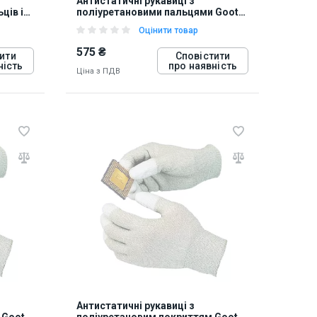
Антистатичні рукавиці з
ців і
поліуретановими пальцями Goot
WG-3S
Оцінити товар
575 ₴
ити
Сповістити
ність
про наявність
Ціна з ПДВ
812722
Антистатичні рукавиці з
 Goot
поліуретановим покриттям Goot