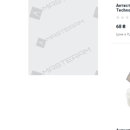
Антист
Techno
поліур
пальці
68 ₴
Ціна з 
Наявніст
Київ
8702