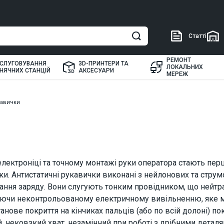
Статті
РЕМОНТ
СЛУГОВУВАННЯ
3D-ПРИНТЕРИ ТА
ЛОКАЛЬНИХ
НЯЧНИХ СТАНЦІЙ
АКСЕСУАРИ
МЕРЕЖ
кавички
електроніці та точному монтажі руки оператора стають пер
ки. Антистатичні рукавички виконані з нейлонових та струм
ання заряду. Вони слугують тонким провідником, що нейтра
аючи неконтрольованому електричному вивільненню, яке 
анове покриття на кінчиках пальців (або по всій долоні) по
й, нековзкий хват, незамінний при роботі з дрібними дета