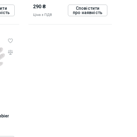
290 ₴
ити
Сповістити
ність
про наявність
Ціна з ПДВ
829408
mbier