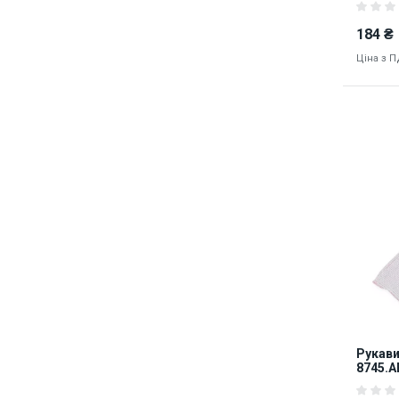
184 ₴
Ціна з 
8170
Рукави
8745.