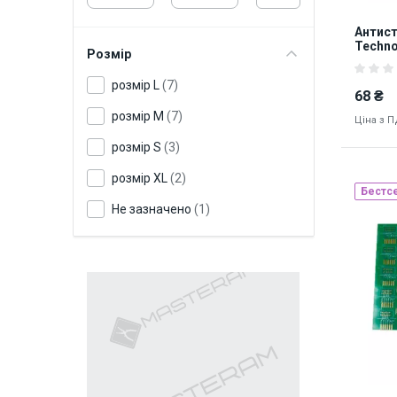
Антист
Techno
Розмір
поліур
пальці
розмір L
(7)
68 ₴
розмір M
(7)
Ціна з 
розмір S
(3)
розмір XL
(2)
Бестс
Не зазначено
(1)
Наявніст
8702