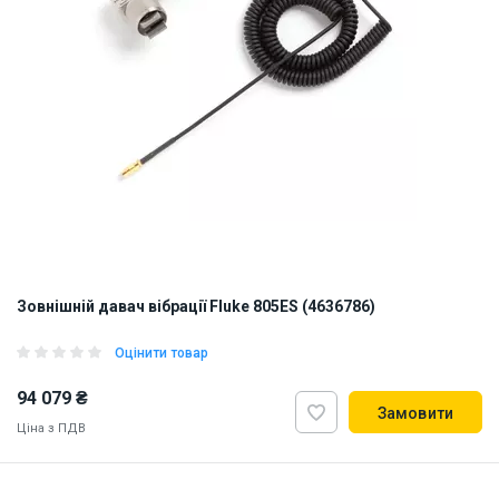
Зовнішній давач вібрації Fluke 805ES (4636786)
Оцінити товар
94 079 ₴
Замовити
Ціна з ПДВ
ID:
904496
1.2 кг