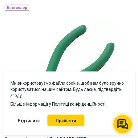
Бестселер
Наявність на складі:
Львів
Дніпро
Київ
ID:
918761
0.23 кг
Ми використовуємо файли cookie, щоб вам було зручно
користуватися нашим сайтом. Будь ласка, підтвердіть
згоду.
Більше інформації у Політиці конфіденційності.
Відхилити
Прийняти