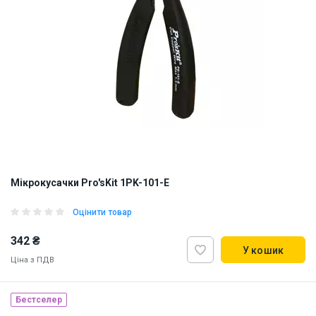
Мікрокусачки Pro'sKit 1PK-101-E
Оцінити товар
342 ₴
У кошик
Ціна з ПДВ
Бестселер
Наявність на складі:
Львів