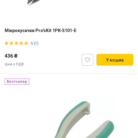
Мікрокусачки Pro'sKit 1PK-5101-E
5 (1)
436 ₴
У кошик
Ціна з ПДВ
Бестселер
Наявність на складі:
Львів
Київ
ID:
11212
0.13 кг