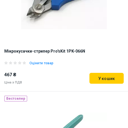
Мікрокусачки-стрипер Pro'sKit 1PK-066N
Оцінити товар
467 ₴
У кошик
Ціна з ПДВ
Бестселер
Наявність на складі:
Львів
Дніпро
Київ
ID:
5795
0.115 кг