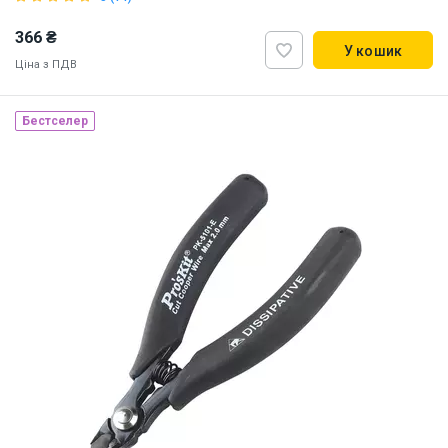
366 ₴
У кошик
Ціна з ПДВ
Наявність на складі:
Львів
Дніпро
Київ
Бестселер
ID:
5805
0.085 кг