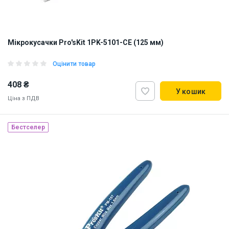
Мікрокусачки Pro'sKit 1PK-5101-CE (125 мм)
Оцінити товар
408 ₴
У кошик
Ціна з ПДВ
Бестселер
Наявність на складі:
Львів
Київ
ID:
817154
0.11 кг