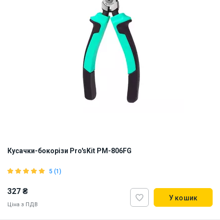
Кусачки-бокорізи Pro'sKit PM-806FG
5 (1)
327 ₴
У кошик
Ціна з ПДВ