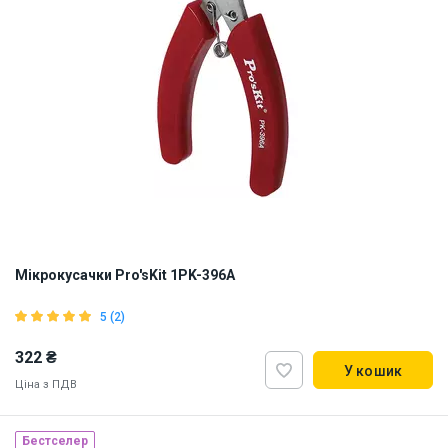
Мікрокусачки Pro'sKit 1PK-396A
5 (2)
322 ₴
У кошик
Ціна з ПДВ
Наявність на складі:
Львів
Київ
Бестселер