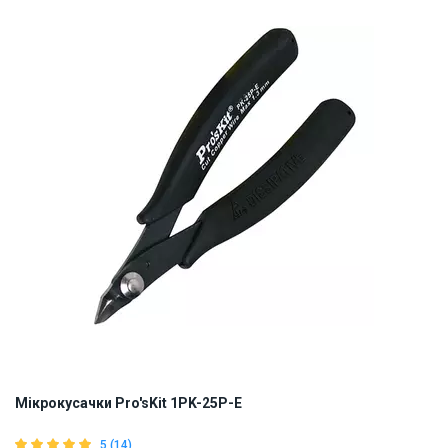
ID:
819690
0.15 кг
Мікрокусачки Pro'sKit 1PK-25P-E
5 (14)