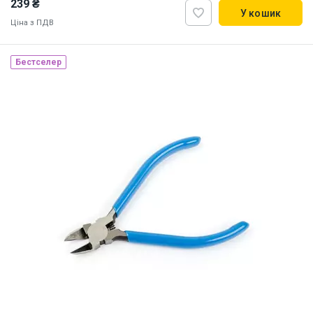
239 ₴
У кошик
Ціна з ПДВ
Наявність на складі:
Львів
Київ
Бестселер
ID:
5804
0.057 кг