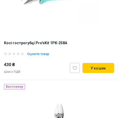
Косі гострогубці Pro'sKit 1PK-258A
Оцінити товар
430 ₴
У кошик
Ціна з ПДВ
Наявність на складі:
Львів
Дніпро
Київ
Бестселер
ID:
819698
0.15 кг