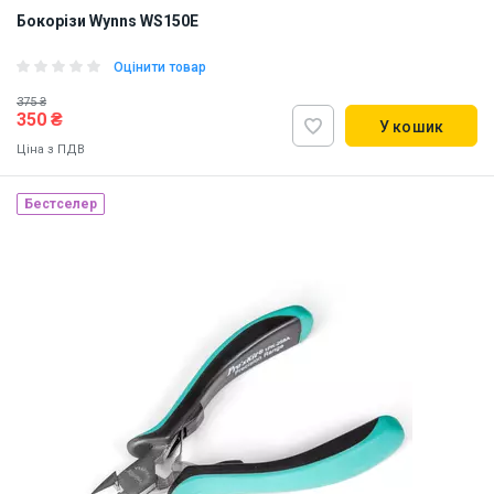
Бокорізи Wynns WS150E
Оцінити товар
375 ₴
350 ₴
У кошик
Ціна з ПДВ
Бестселер
Наявність на складі:
Львів
Дніпро
Київ
ID:
909188
0.1 кг