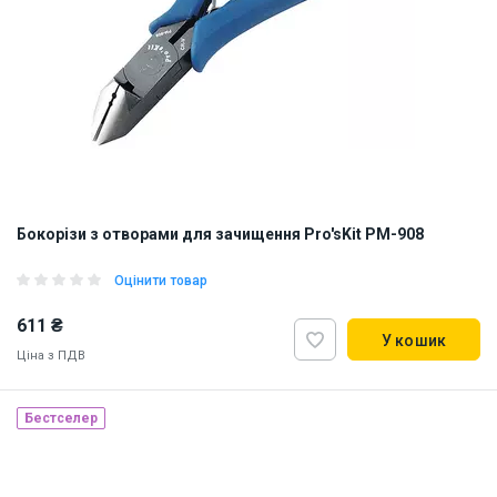
Бокорізи з отворами для зачищення Pro'sKit PM-908
Оцінити товар
611 ₴
У кошик
Ціна з ПДВ
Бестселер
Наявність на складі:
Львів
ID:
8936
0.21 кг