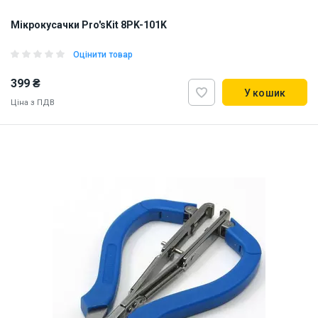
Мікрокусачки Pro'sKit 8PK-101K
Оцінити товар
399 ₴
У кошик
Ціна з ПДВ
Наявність на складі:
Львів
ID:
8900
0.085 кг