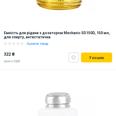
Емність для рідини з дозатором Mechanic SD150D, 150 мл,
для спирту, антистатична
Оцінити товар
322 ₴
У кошик
Ціна з ПДВ
Наявність на складі:
Львів
Дніпро
Київ
ID:
912454
0.29 кг