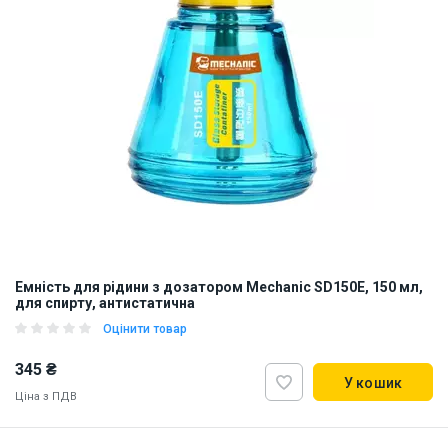
Емність для рідини з дозатором Mechanic SD150E, 150 мл,
для спирту, антистатична
Оцінити товар
345 ₴
У кошик
Ціна з ПДВ
Наявність на складі:
Львів
ID:
912453
0.29 кг