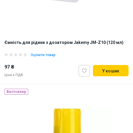
Ємність для рідини з дозатором Jakemy JM-Z10 (120 мл)
Оцінити товар
97 ₴
У кошик
Ціна з ПДВ
Бестселер
Наявність на складі:
Львів
Дніпро
ID:
906068
0.2 кг