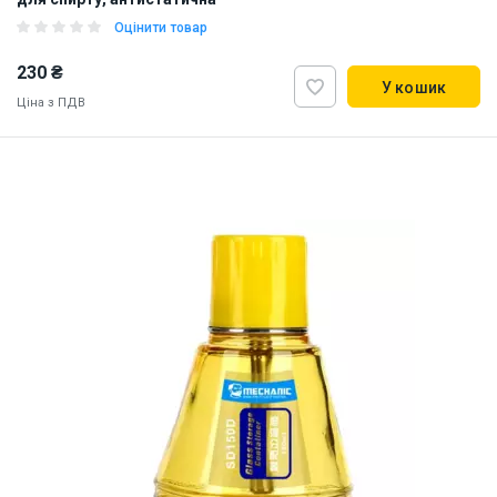
Оцінити товар
230 ₴
У кошик
Ціна з ПДВ
Наявність на складі:
Дніпро
ID:
918596
0.26 кг