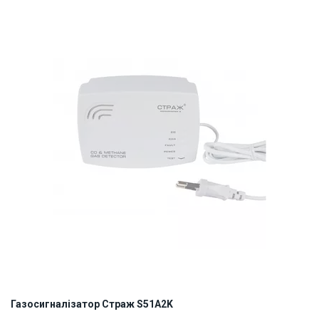
ID:
885289
0.5 кг
Газосигналізатор Страж S51А2K