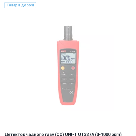
Товар в дорозі
Наявність на складі:
Львів
ID:
926187
0.3 кг
Детектор чадного газу (CO) UNI-T UT337A (0-1000 ppm)