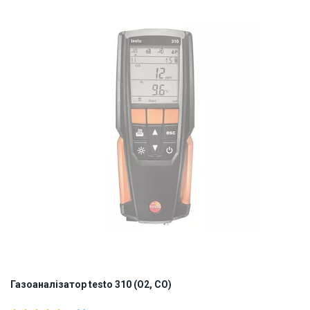
Газоаналізатор testo 310 (О2, СО)