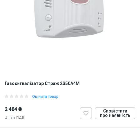
Газосигналізатор Страж 2S50A4M
Оцінити товар
2 484 ₴
Сповістити
про наявність
Ціна з ПДВ
ID:
885293
0.5 кг