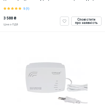
5 (1)
3 588 ₴
Сповістити
про наявність
Ціна з ПДВ
ID:
913858
0.5 кг