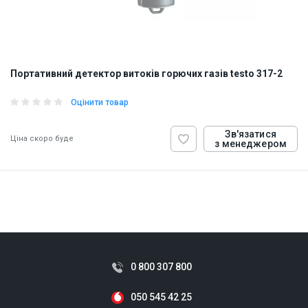
Портативний детектор витоків горючих газів testo 317-2
Оцінити товар
Зв'язатися
Ціна скоро буде
з менеджером
ID:
908372
0.16 кг
0 800 307 800
050 545 42 25