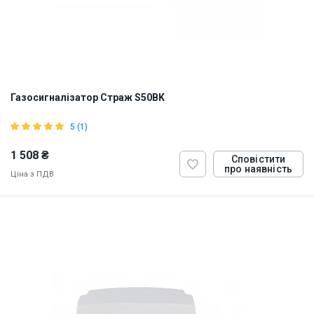
Газосигналізатор Страж S50BK
5 (1)
1 508 ₴
Сповістити
про наявність
Ціна з ПДВ
ID:
885288
0.5 кг