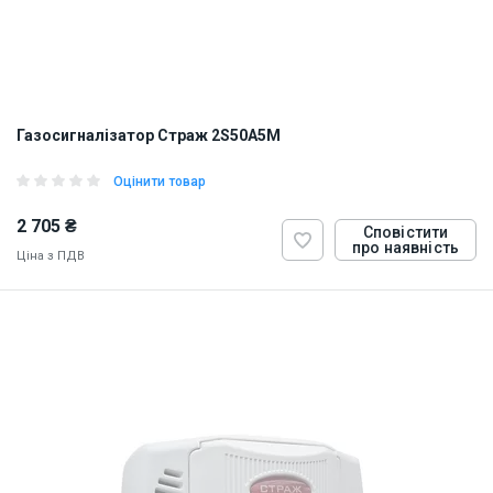
Газосигналізатор Страж 2S50A5M
Оцінити товар
2 705 ₴
Сповістити
про наявність
Ціна з ПДВ
ID:
885292
0.5 кг