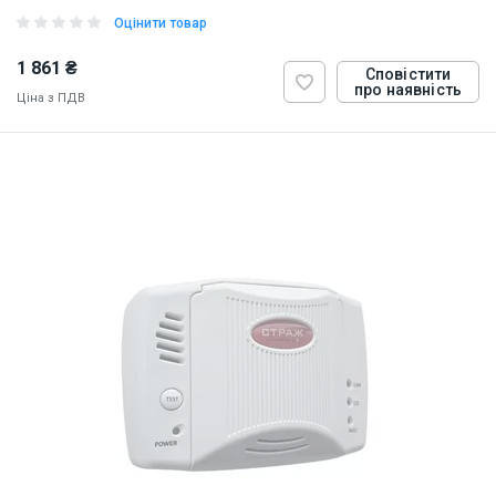
Оцінити товар
1 861 ₴
Сповістити
про наявність
Ціна з ПДВ
ID:
885290
0.5 кг