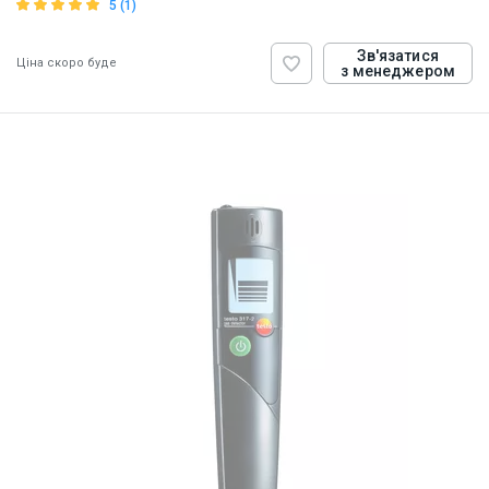
5 (1)
Зв'язатися
Ціна скоро буде
з менеджером
ID:
908371
0.7 кг