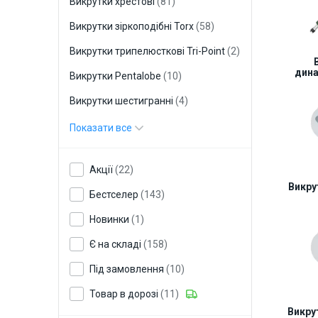
Викрутки хрестові
(81)
Викрутки зіркоподібні Torx
(58)
Викрутки трипелюсткові Tri-Point
(2)
дин
Викрутки Pentalobe
(10)
Викрутки шестигранні
(4)
Викрутки трипелюсткові Tri-Wing
(5)
Показати все
Викрутки з бітами
(40)
Акції
(22)
Викрутки накидні
(5)
Викру
Бестселер
(143)
Викрутки квадратні
(4)
Новинки
(1)
Викрутки-спанери
(11)
Є на складі
(158)
Викрутки-індикатори напруги
(6)
Під замовлення
(10)
Набори викруток
(103)
Товар в дорозі
(11)
Пристрої для намагнічування
(2)
Викру