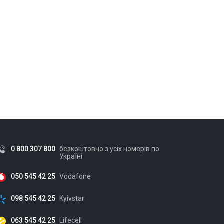
0 800 307 800
безкоштовно з усіх номерів по
Україні
050 545 42 25
Vodafone
098 545 42 25
Kyivstar
063 545 42 25
Lifecell