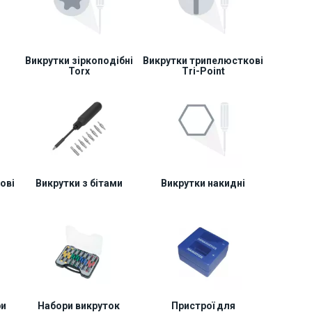
Викрутки зіркоподібні
Викрутки трипелюсткові
Torx
Tri-Point
ові
Викрутки з бітами
Викрутки накидні
ри
Набори викруток
Пристрої для