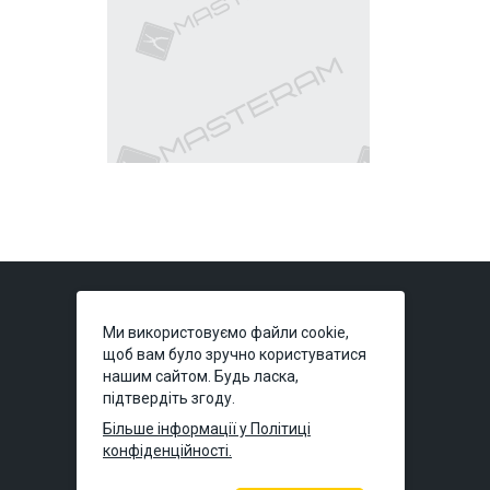
Ми використовуємо файли cookie,
щоб вам було зручно користуватися
нашим сайтом. Будь ласка,
підтвердіть згоду.
Київ:
вул. Польова, 49А
(тимчасово без
Більше інформації у Політиці
самовивозу)
конфіденційності.
Дніпро:
вул. Князя Володимира