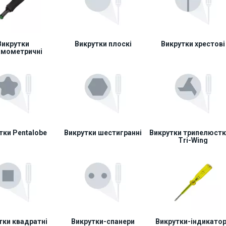
Викрутки
Викрутки плоскі
Викрутки хрестові
амометричні
тки Pentalobe
Викрутки шестигранні
Викрутки трипелюстк
Tri-Wing
тки квадратні
Викрутки-спанери
Викрутки-індикато