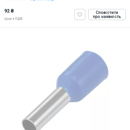
92 ₴
Сповістити
про наявність
Ціна з ПДВ
ID:
884809
0.5 кг