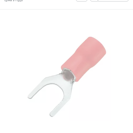
Ціна з ПДВ
ID:
884827
0.5 кг