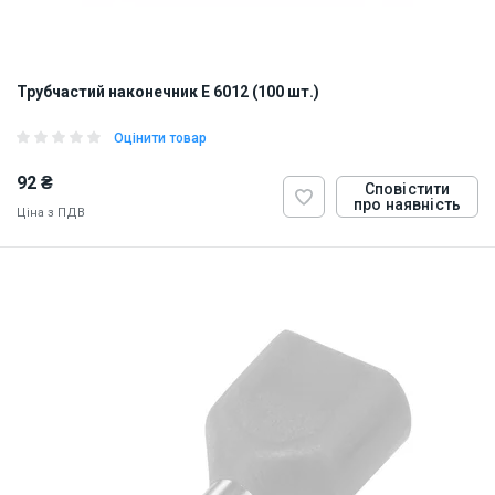
Трубчастий наконечник E 6012 (100 шт.)
Оцінити товар
92 ₴
Сповістити
про наявність
Ціна з ПДВ
ID:
884816
0.5 кг