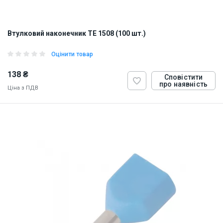
Втулковий наконечник TE 1508 (100 шт.)
Оцінити товар
138 ₴
Сповістити
про наявність
Ціна з ПДВ
ID:
884819
0.5 кг