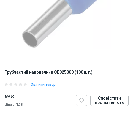
Трубчастий наконечник CE025008 (100 шт.)
Оцінити товар
69 ₴
Сповістити
про наявність
Ціна з ПДВ
ID:
884814
1 кг