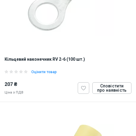
Кільцевий наконечник RV 2-6 (100 шт.)
Оцінити товар
207 ₴
Сповістити
про наявність
Ціна з ПДВ
ID:
884826
0.5 кг