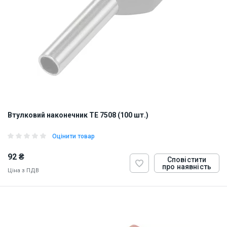
Втулковий наконечник TE 7508 (100 шт.)
Оцінити товар
92 ₴
Сповістити
про наявність
Ціна з ПДВ
ID:
884817
0.5 кг