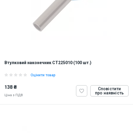
Втулковий наконечник CT225010 (100 шт.)
Оцінити товар
138 ₴
Сповістити
про наявність
Ціна з ПДВ
ID:
884820
1 кг