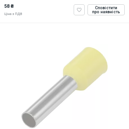
58 ₴
Сповістити
про наявність
Ціна з ПДВ
ID:
884815
1 кг