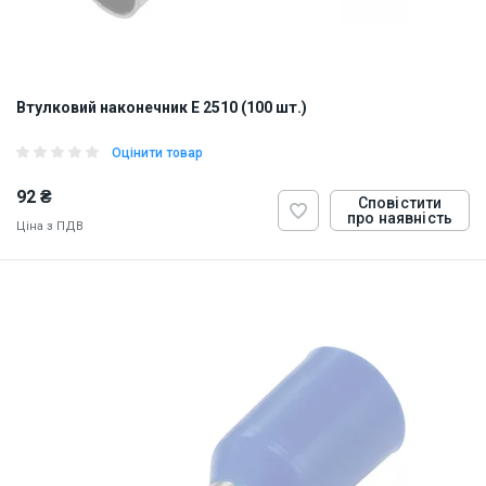
Втулковий наконечник E 2510 (100 шт.)
Оцінити товар
92 ₴
Сповістити
про наявність
Ціна з ПДВ
ID:
884813
0.5 кг