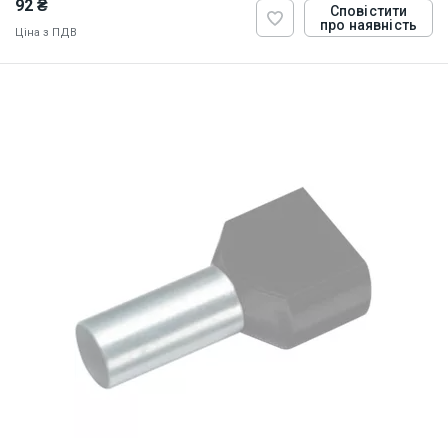
92 ₴
Сповістити
про наявність
Ціна з ПДВ
ID:
884818
0.5 кг