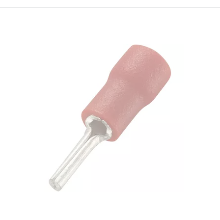
ID:
884830
0.5 кг