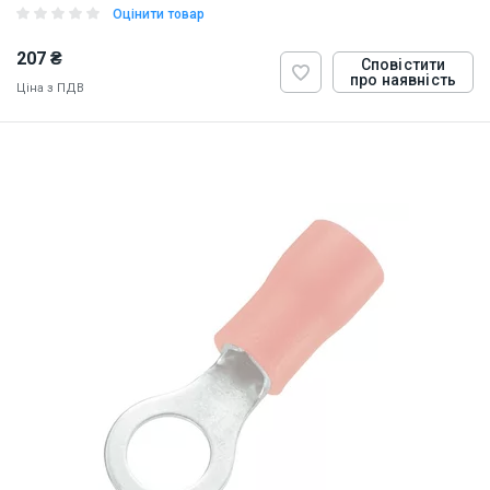
Оцінити товар
207 ₴
Сповістити
про наявність
Ціна з ПДВ
ID:
884824
1 кг