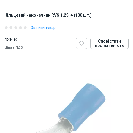
Кільцевий наконечник RVS 1.25-4 (100 шт.)
Оцінити товар
138 ₴
Сповістити
про наявність
Ціна з ПДВ
ID:
884823
0.5 кг