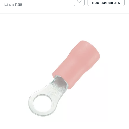
про наявність
Ціна з ПДВ
ID:
884821
0.5 кг