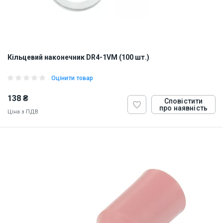
Кільцевий наконечник DR4-1VM (100 шт.)
Оцінити товар
138 ₴
Сповістити
про наявність
Ціна з ПДВ
ID:
884822
1 кг