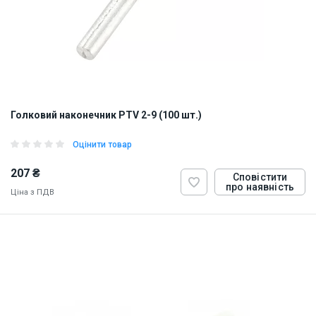
Голковий наконечник PTV 2-9 (100 шт.)
Оцінити товар
207 ₴
Сповістити
про наявність
Ціна з ПДВ
ID:
884832
0.5 кг