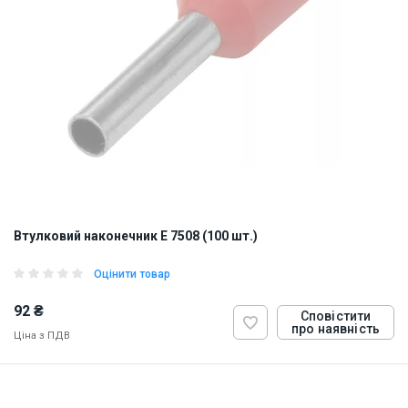
Втулковий наконечник E 7508 (100 шт.)
Оцінити товар
92 ₴
Сповістити
про наявність
Ціна з ПДВ
ID:
884808
0.5 кг