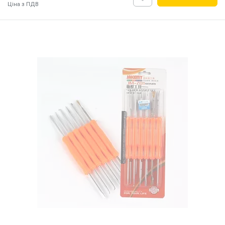
Ціна з ПДВ
Наявність на складі:
Львів
Дніпро
Київ
ID:
5923
0.08 кг