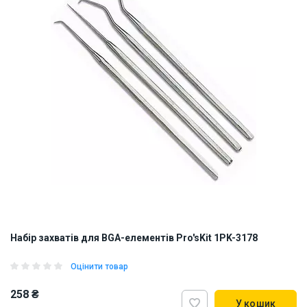
Набір захватів для BGA-елементів Pro'sKit 1PK-3178
Оцінити товар
258 ₴
У кошик