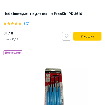
Набір інструментів для паяння Pro'sKit 1PK-3616
5 (2)
317 ₴
У кошик
Ціна з ПДВ
Бестселер
Наявність на складі:
Львів
Дніпро
ID:
4848
0.11 кг