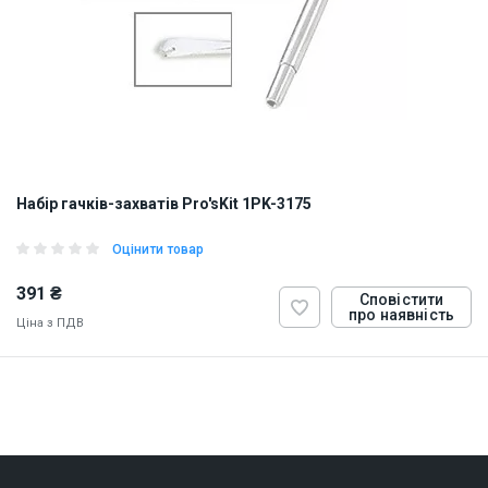
Набір гачків-захватів Pro'sKit 1PK-3175
Оцінити товар
391 ₴
Сповістити
про наявність
Ціна з ПДВ
ID:
813099
0.06 кг