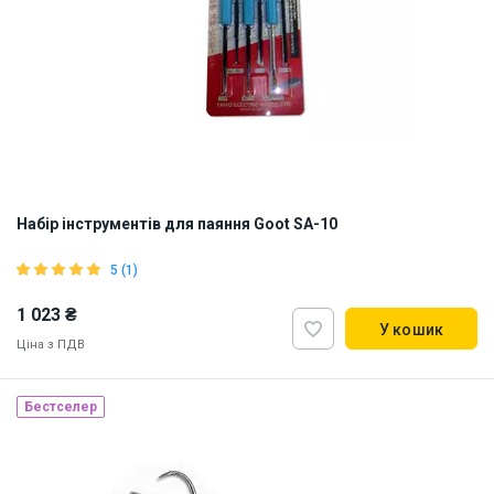
Набір інструментів для паяння Goot SA-10
5 (1)
1 023 ₴
У кошик
Ціна з ПДВ
Бестселер
Наявність на складі:
Львів
Київ
ID:
813223
0.085 кг