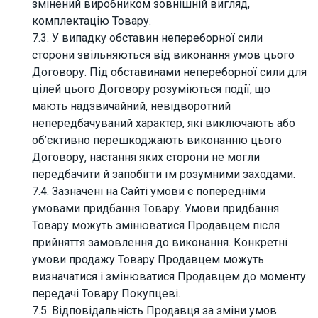
змінений виробником зовнішній вигляд,
комплектацію Товару.
7.3. У випадку обставин непереборної сили
сторони звільняються від виконання умов цього
Договору. Під обставинами непереборної сили для
цілей цього Договору розуміються події, що
мають надзвичайний, невідворотний
непередбачуваний характер, які виключають або
об’єктивно перешкоджають виконанню цього
Договору, настання яких сторони не могли
передбачити й запобігти їм розумними заходами.
7.4. Зазначені на Сайті умови є попередніми
умовами придбання Товару. Умови придбання
Товару можуть змінюватися Продавцем після
прийняття замовлення до виконання. Конкретні
умови продажу Товару Продавцем можуть
визначатися і змінюватися Продавцем до моменту
передачі Товару Покупцеві.
7.5. Відповідальність Продавця за зміни умов