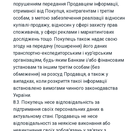
порушенням передання Продавцем інформації,
отриманої від Покупця, контрагентам і третім
особам, з метою забезпечення реалізації відносин
купівлі-продажу, відносин у сфері захисту прав
споживачів, у сфері реклами і маркетингових
досліджень тощо. Покупець також надає свою
згоду на передачу (поширення) його даних
транспортно-експедиторським і кур'єрським
організаціям, будь-яким Банкам і/або фінансовим
установам та іншим третім особам (без
обмеження) на розсуд Продавця, а також у
випадках, коли розкриття такої інформації
встановлено вимогами чинного законодавства
України.
8.3. Покупець несе відповідальність за
підтримання своїх персональних даних в
актуальному стані. Продавець не несе
відповідальності за неякісне виконання або
невиконання своїх зобов'язань у зв'язку з