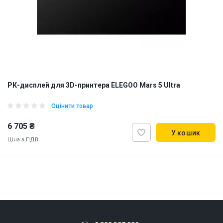
РК-дисплей для 3D-принтера ELEGOO Mars 5 Ultra
Оцінити товар
6 705 ₴
У кошик
Ціна з ПДВ
Наявність на складі:
Львів
ID:
921690
0.2 кг