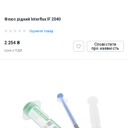
Флюс рідкий Interflux IF 2040
Оцінити товар
2 254 ₴
Сповістити
про наявність
Ціна з ПДВ
ID:
848864
1.07 кг