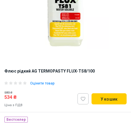
Флюс рідкий AG TERMOPASTY FLUX-TS8/100
Оцінити товар
580 ₴
534 ₴
У кошик
Ціна з ПДВ
Бестселер
Наявність на складі:
Львів
Київ