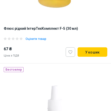
Флюс рідкий ІнтерТехКомплект F-5 (30 мл)
Оцінити товар
67 ₴
У кошик
Ціна з ПДВ
Бестселер
Наявність на складі:
Львів
Дніпро
ID:
893604
0.05 кг