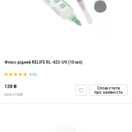
Флюс рідкий RELIFE RL-423-UV (10 мл)
5 (1)
138 ₴
Сповістити
про наявність
Ціна з ПДВ
ID:
885622
0.05 кг