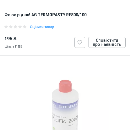
Флюс рідкий AG TERMOPASTY RF800/100
Оцінити товар
196 ₴
Сповістити
про наявність
Ціна з ПДВ
ID:
900951
0.17 кг