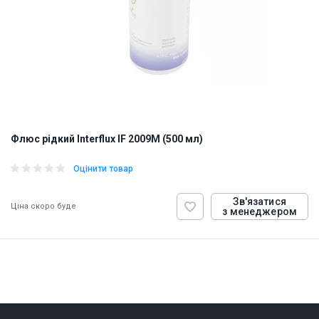
Флюс рідкий Interflux IF 2009M (500 мл)
Оцінити товар
Зв'язатися
Ціна скоро буде
з менеджером
ID:
931733
0.57 кг