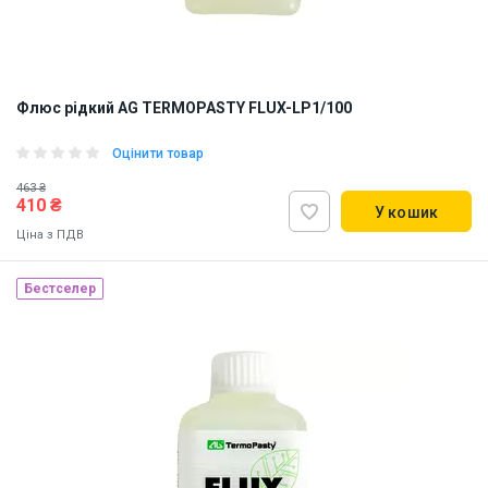
Флюс рідкий AG TERMOPASTY FLUX-LP1/100
Оцінити товар
463 ₴
410 ₴
У кошик
Ціна з ПДВ
Бестселер
Наявність на складі:
Львів
Дніпро
Київ
ID:
900954
0.2 кг