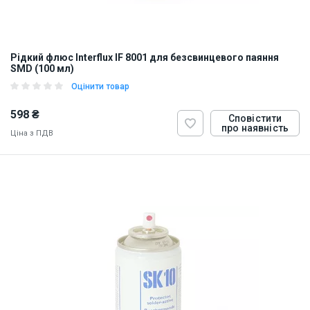
Рідкий флюс Interflux IF 8001 для безсвинцевого паяння
SMD (100 мл)
Оцінити товар
598 ₴
Сповістити
про наявність
Ціна з ПДВ
ID:
7539
0.095 кг