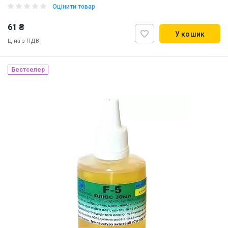
Оцінити товар
61 ₴
У кошик
Ціна з ПДВ
Бестселер
Наявність на складі:
Львів
Дніпро
Київ
ID:
893602
0.05 кг