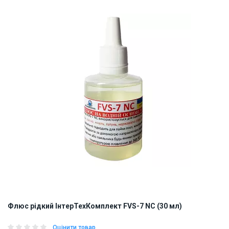
ID:
893603
0.05 кг
Флюс рідкий ІнтерТехКомплект FVS-7 NC (30 мл)
Оцінити товар