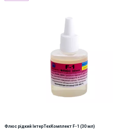
Наявність на складі:
Львів
Дніпро
Київ
ID:
900953
0.2 кг
Флюс рідкий ІнтерТехКомплект F-1 (30 мл)