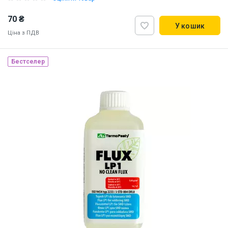
70 ₴
У кошик
Ціна з ПДВ
Бестселер
Наявність на складі:
Львів
Київ
ID:
893597
0.05 кг