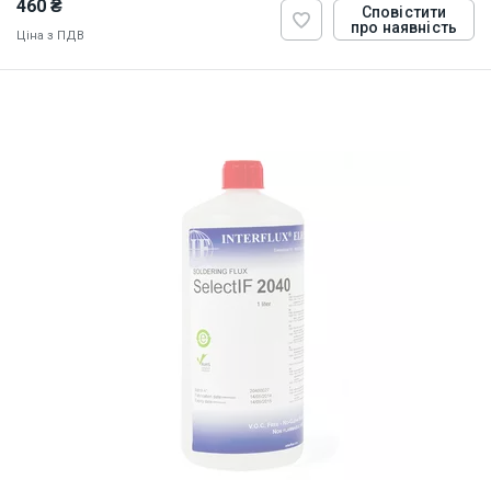
460 ₴
Сповістити
про наявність
Ціна з ПДВ
ID:
822866
0.103 кг