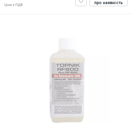
про наявність
Ціна з ПДВ
ID:
900950
0.075 кг