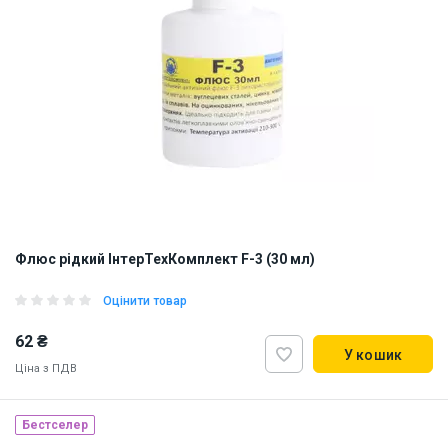
Флюс рідкий ІнтерТехКомплект F-3 (30 мл)
Оцінити товар
62 ₴
У кошик
Ціна з ПДВ
Бестселер
Наявність на складі:
Київ
Львів