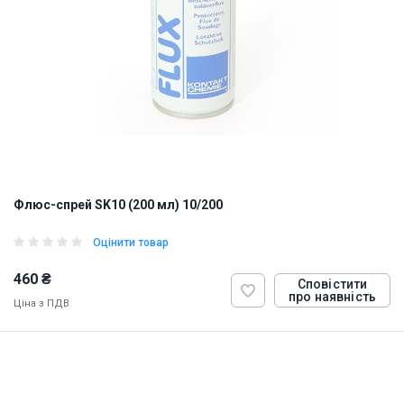
Флюс-спрей SK10 (200 мл) 10/200
Оцінити товар
460 ₴
Сповістити
про наявність
Ціна з ПДВ
ID:
817959
0.25 кг