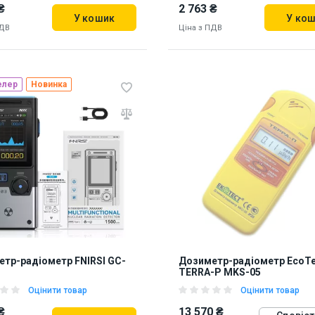
₴
2 763 ₴
У кошик
У ко
ПДВ
Ціна з ПДВ
елер
Новинка
ь на складі:
Львів
Дніпро
Наявність на складі:
Львів
09
910521
тр-радіометр FNIRSI GC-
Дозиметр-радіометр EcoTe
TERRA-P MKS-05
Оцінити товар
Оцінити товар
₴
13 570 ₴