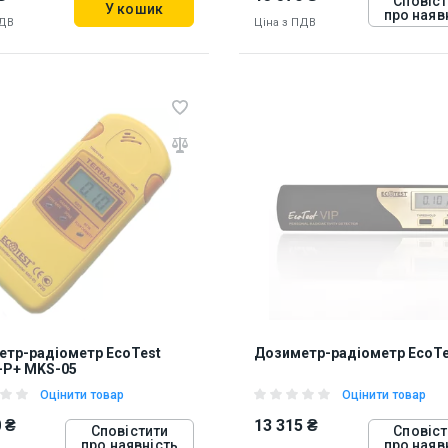
Сповіст
У кошик
про наяв
ПДВ
Ціна з ПДВ
ь на складі:
Львів
81
813655
тр-радіометр EcoTest
Дозиметр-радіометр EcoTe
-P+ MKS-05
Оцінити товар
Оцінити товар
 ₴
13 315 ₴
Сповістити
Сповіст
про наявність
про наяв