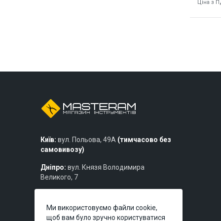
Ціна з 
8405
Київ:
вул. Польова, 49А
(тимчасово без
самовивозу)
Дніпро:
вул. Князя Володимира
Великого, 7
Львів:
вул. Богдана Хмельницького,
219б
Ми використовуємо файли cookie,
щоб вам було зручно користуватися