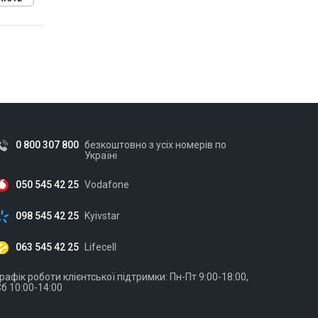
0 800 307 800
безкоштовно з усіх номерів по
Україні
050 545 42 25
Vodafone
098 545 42 25
Kyivstar
063 545 42 25
Lifecell
рафік роботи клієнтської підтримки: Пн-Пт 9:00-18:00,
б 10:00-14:00