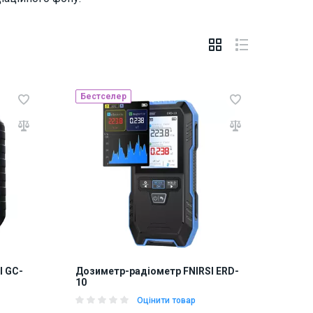
Бестселер
I GC-
Дозиметр-радіометр FNIRSI ERD-
10
Оцінити товар