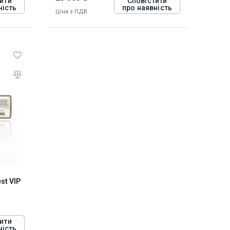
ити
Сповістити
ність
про наявність
Ціна з ПДВ
813654
st VIP
ити
ність