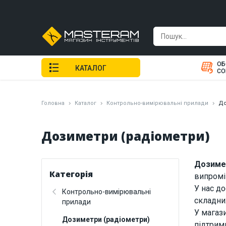
ОБ
КАТАЛОГ
СО
Головна
Каталог
Контрольно-вимірювальні прилади
До
Дозиметри (радіометри)
Дозимет
Категорія
випромі
У нас до
Контрольно-вимірювальні
складни
прилади
У магаз
Дозиметри (радіометри)
підтрим