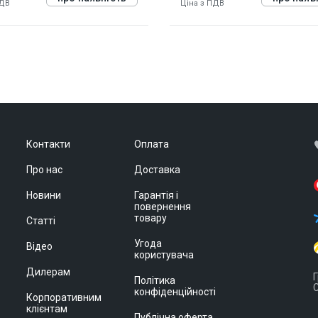
ПДВ
Ціна з ПДВ
55
840556
Контакти
Оплата
Про нас
Доставка
Новини
Гарантія і
повернення
товару
Статті
Угода
Відео
користувача
Дилерам
Г
Політика
С
конфіденційності
Корпоративним
клієнтам
Публічна оферта