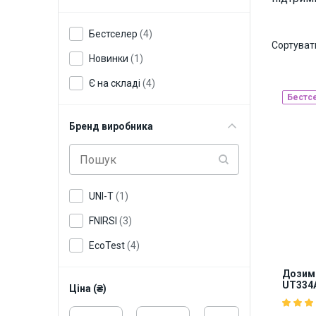
Бестселер
(4)
Сортуват
Новинки
(1)
Є на складі
(4)
Бестс
Бренд виробника
UNI-T
(1)
FNIRSI
(3)
EcoTest
(4)
Дозиме
UT334
Ціна (₴)