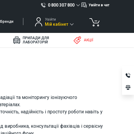
0 800 307 800
Увійти в чат
Увійти
Бренди
Мій кабінет
ПРИЛАДИ ДЛЯ
АКЦІЇ
ЛАБОРАТОРІЙ
діації та моніторингу іонізуючого
теріалах.
очність, надійність і простоту роботи навіть у
 виробника, консультації фахівців і сервісну
іаційного фону.