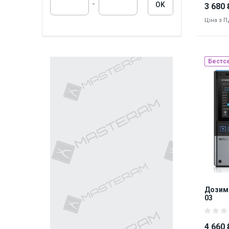
-
OK
3 680 
Ціна з 
Бестс
Наявніст
9106
Дозиме
03
4 660 