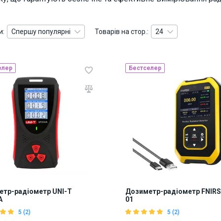
и:
Спершу популярні
Товарів на стор.:
24
елер
Бестселер
тр-радіометр UNI-T
Дозиметр-радіометр FNIRS
A
01
5 (2)
5 (2)