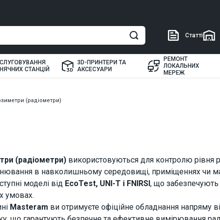
Статті
РЕМОНТ
СЛУГОВУВАННЯ
3D-ПРИНТЕРИ ТА
ЛОКАЛЬНИХ
НЯЧНИХ СТАНЦІЙ
АКСЕСУАРИ
МЕРЕЖ
зиметри (радіометри)
ри (радіометри)
використовуються для контролю рівня ра
нювання в навколишньому середовищі, приміщеннях чи ма
ступні моделі від
EcoTest, UNI-T і FNIRSI
, що забезпечують т
х умовах.
ині
Masteram
ви отримуєте офіційне обладнання напряму від
ку, що гарантують безпечне та ефективне вимірювання рад