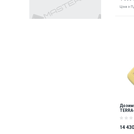
Ціна з 
Наявніст
9261
Дозиме
TERRA
14 430