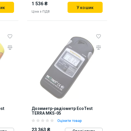
1 536 ₴
шик
У кошик
Ціна з ПДВ
Наявність на складі:
Львів
926182
st
Дозиметр-радіометр EcoTest
TERRA MKS-05
Оцінити товар
23 363 ₴