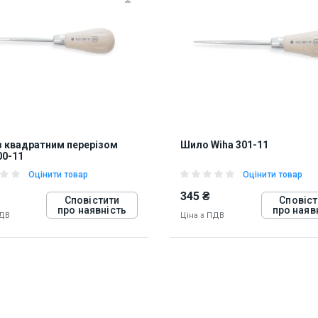
 квадратним перерізом
Шило Wiha 301-11
00-11
Оцінити товар
Оцінити товар
345 ₴
Сповістити
Сповіст
про наявність
про наяв
ПДВ
Ціна з ПДВ
816417
15