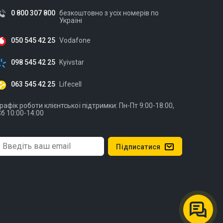
0 800 307 800
безкоштовно з усіх номерів по
Україні
050 545 42 25
Vodafone
098 545 42 25
Kyivstar
063 545 42 25
Lifecell
рафік роботи клієнтської підтримки: Пн-Пт 9:00-18:00,
б 10:00-14:00
Підписатися