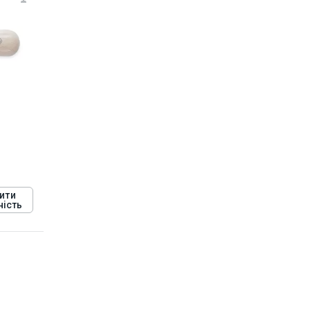
ити
ність