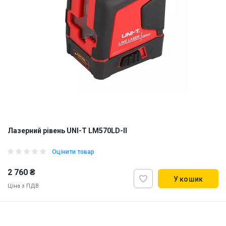
Лазерний рівень UNI-T LM570LD-II
Оцінити товар
2 760 ₴
У кошик
Ціна з ПДВ
Наявність на складі:
Львів
Дніпро