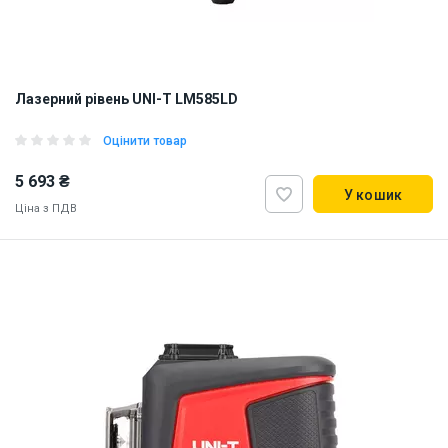
Лазерний рівень UNI-T LM585LD
Оцінити товар
5 693 ₴
У кошик
Ціна з ПДВ
Наявність на складі:
Львів
ID:
925943
2.6 кг