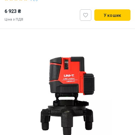
6 923 ₴
У кошик
Ціна з ПДВ
Наявність на складі:
Львів
ID:
925941
2.6 кг