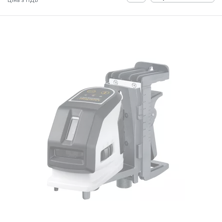
Ціна з ПДВ
ID:
874289
1 кг