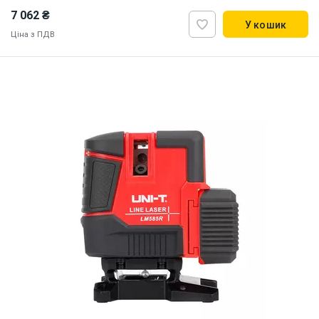
7 062 ₴
У кошик
Ціна з ПДВ
Наявність на складі:
Львів
ID:
925982
2.5 кг