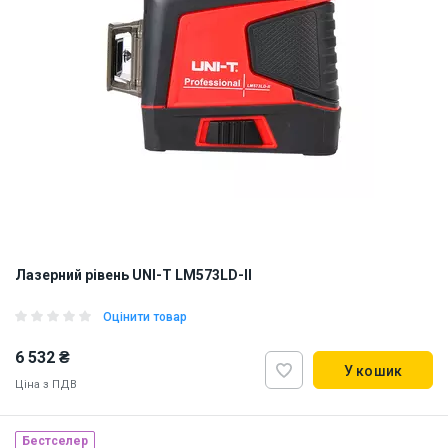
Лазерний рівень UNI-T LM573LD-II
Оцінити товар
6 532 ₴
У кошик
Ціна з ПДВ
Бестселер
Наявність на складі:
Львів