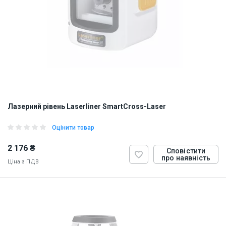
Лазерний рівень Laserliner SmartCross-Laser
Оцінити товар
2 176 ₴
Сповістити
про наявність
Ціна з ПДВ
ID:
874285
0.5 кг