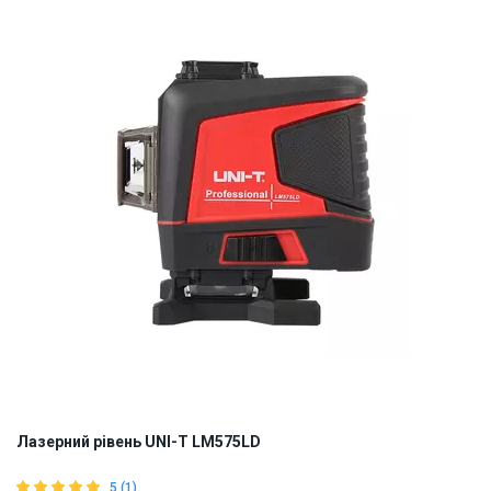
ID:
898894
0.6 кг
Лазерний рівень UNI-T LM575LD
5 (1)