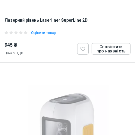
Лазерний рівень Laserliner SuperLine 2D
Оцінити товар
945 ₴
Сповістити
про наявність
Ціна з ПДВ
ID:
874284
7 кг