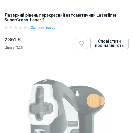
Лазерний рівень перехресний автоматичний Laserliner
SuperCross-Laser 2
Оцінити товар
2 361 ₴
Сповістити
про наявність
Ціна з ПДВ
ID:
874287
0.7 кг