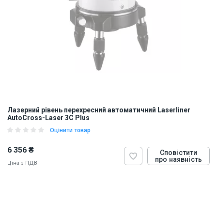
Лазерний рівень перехресний автоматичний Laserliner
AutoCross-Laser 3C Plus
Оцінити товар
6 356 ₴
Сповістити
про наявність
Ціна з ПДВ
ID:
874240
15 кг