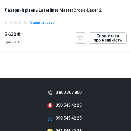
Лазерний рівень Laserliner MasterCross-Laser 2
Оцінити товар
5 630 ₴
Сповістити
про наявність
Ціна з ПДВ
ID:
900296
1 кг
0 800 307 800
050 545 42 25
098 545 42 25
063 545 42 25