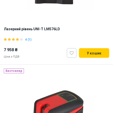
Лазерний рівень UNI-T LM576LD
4 (1)
7 958 ₴
У кошик
Ціна з ПДВ
Бестселер
Наявність на складі:
Львів
ID:
925942
2.5 кг