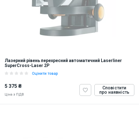
Лазерний рівень перехресний автоматичний Laserliner
SuperCross-Laser 2P
Оцінити товар
5 375 ₴
Сповістити
про наявність
Ціна з ПДВ
ID:
874288
2 кг