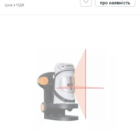
про наявність
Ціна з ПДВ
ID:
874286
0.7 кг