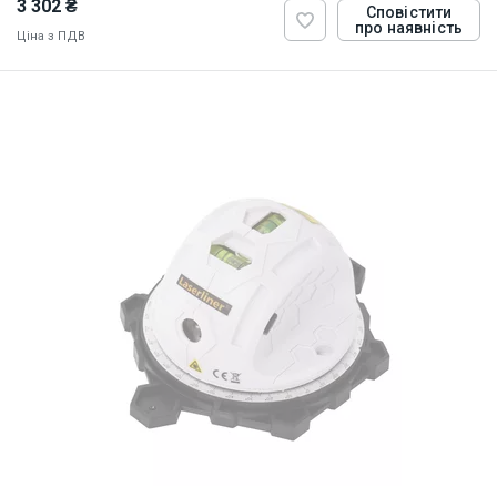
3 302 ₴
Сповістити
про наявність
Ціна з ПДВ
ID:
874249
1 кг