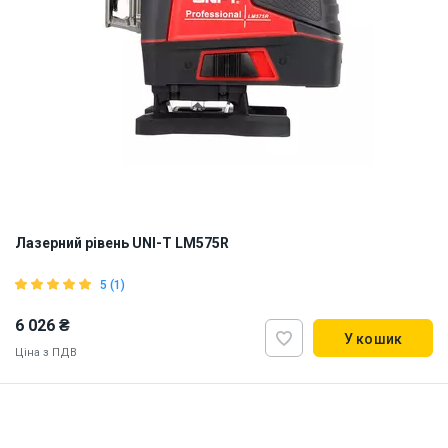
Лазерний рівень UNI-T LM575R
5 (1)
6 026 ₴
У кошик
Ціна з ПДВ
Наявність на складі:
Львів