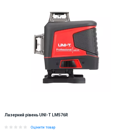
ID:
925981
2.5 кг
Лазерний рівень UNI-T LM576R
Оцінити товар