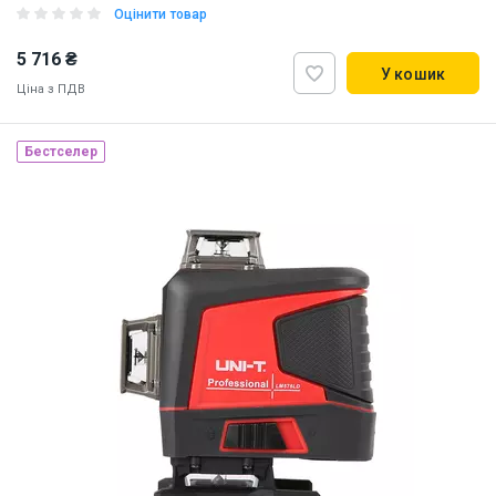
Оцінити товар
5 716 ₴
У кошик
Ціна з ПДВ
Бестселер
Наявність на складі:
Львів
ID:
925980
1 кг