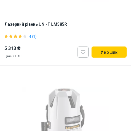
Лазерний рівень UNI-T LM585R
4 (1)
5 313 ₴
У кошик
Ціна з ПДВ
Наявність на складі:
Львів
ID:
925983
2.5 кг