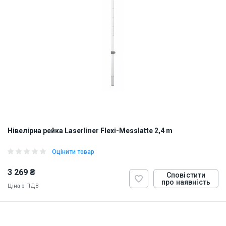
Нівелірна рейка Laserliner Flexi-Messlatte 2,4 m
Оцінити товар
3 269 ₴
Сповістити
про наявність
Ціна з ПДВ
ID:
874267
3 кг