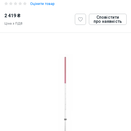
Оцінити товар
2 419 ₴
Сповістити
про наявність
Ціна з ПДВ
ID:
874265
5 кг