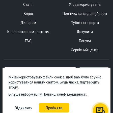
Статті
Угода користувача
Відео
Політика конфіденційності
Дилерам
Публічна оферта
Корпоративним клієнтам
Як купити
FAQ
Бонуси
Сервісний центр
Підписатися
Ми використовуємо файли cookie, щоб вам було зручно
користуватися нашим сайтом. Будь ласка, підтвердіть
згоду.
Більше інформації у Політиці конфіденційності.
Відхилити
Прийняти
© 2006–2026 Masteram.