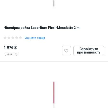
Нівелірна рейка Laserliner Flexi-Messlatte 2 m
Оцінити товар
1 976 ₴
Сповістити
про наявність
Ціна з ПДВ
ID:
874266
3 кг