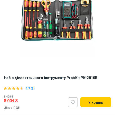
Набір діелектричного інструменту Pro'sKit PK-2810B
4.7 (3)
8 428 ₴
8 004 ₴
У кошик
Ціна з ПДВ