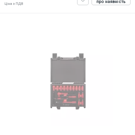
про наявність
Ціна з ПДВ
ID:
899066
3 кг