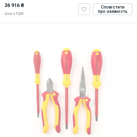
36 916 ₴
Сповістити
про наявність
Ціна з ПДВ
ID:
821011
2.455 кг