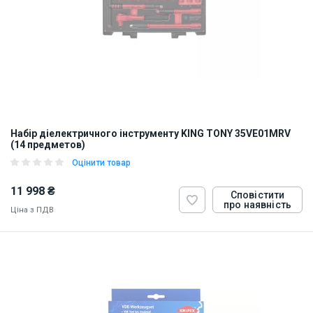
Набір діелектричного інструменту KING TONY 35VE01MRV
(14 предметов)
Оцінити товар
11 998 ₴
Сповістити
про наявність
Ціна з ПДВ
ID:
899068
3 кг