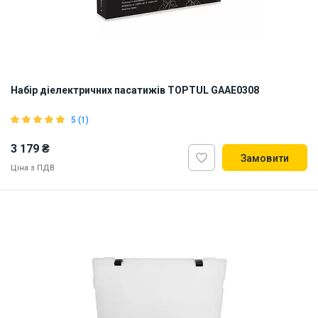
Набір діелектричних пасатижів TOPTUL GAAE0308
5 (1)
3 179 ₴
Замовити
Ціна з ПДВ
ID:
898386
1 кг