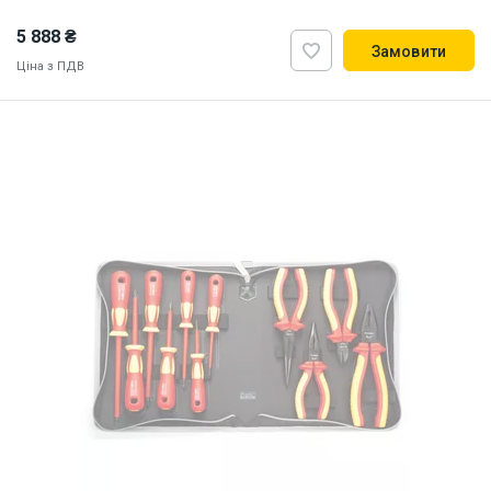
5 888 ₴
Замовити
Ціна з ПДВ
ID:
917417
1 кг