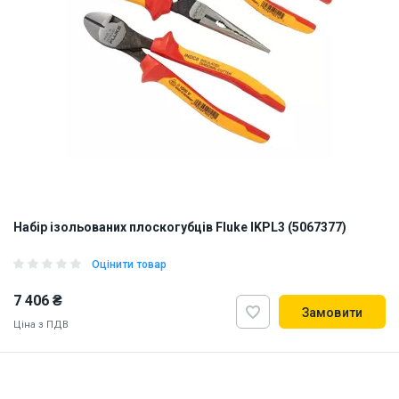
Набір ізольованих плоскогубців Fluke IKPL3 (5067377)
Оцінити товар
7 406 ₴
Замовити
Ціна з ПДВ
ID:
917416
2 кг