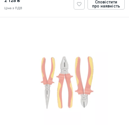
2 128 ₴
Сповістити
про наявність
Ціна з ПДВ
ID:
885271
1 кг