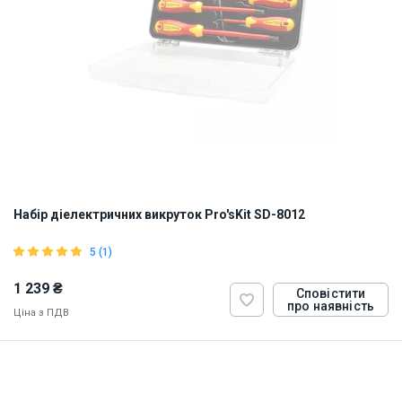
Набір діелектричних викруток Pro'sKit SD-8012
5 (1)
1 239 ₴
Сповістити
про наявність
Ціна з ПДВ
ID:
899712
1 кг