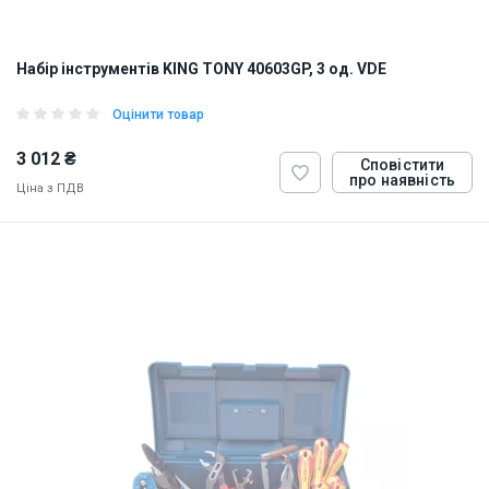
Набір інструментів KING TONY 40603GP, 3 од. VDE
Оцінити товар
3 012 ₴
Сповістити
про наявність
Ціна з ПДВ
ID:
899062
1 кг