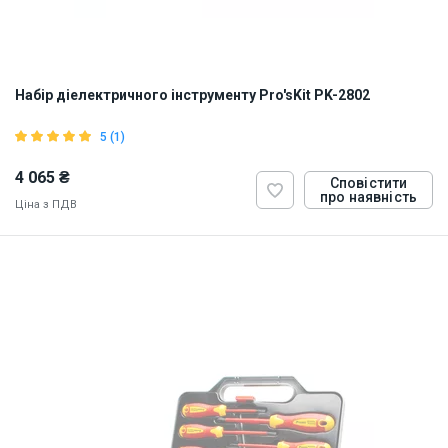
Набір діелектричного інструменту Pro'sKit PK-2802
5 (1)
4 065 ₴
Сповістити
про наявність
Ціна з ПДВ
ID:
836867
1 кг