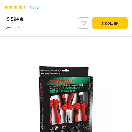
4.7 (3)
15 594 ₴
У кошик
Ціна з ПДВ
Наявність на складі:
Львів
ID:
912280
1.61 кг