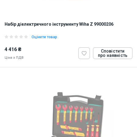
Набір діелектричного інструменту Wiha Z 99000206
Оцінити товар
4 416 ₴
Сповістити
про наявність
Ціна з ПДВ
ID:
831139
0.83 кг