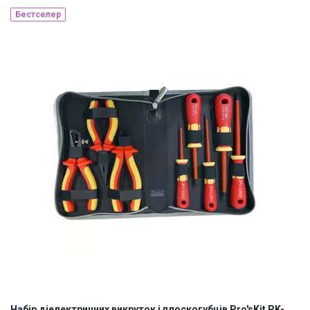
Бестселер
Наявність на складі:
Львів
ID:
899719
3.3 кг
Набір діелектричних викруток і плоскогубців Pro'sKit PK-