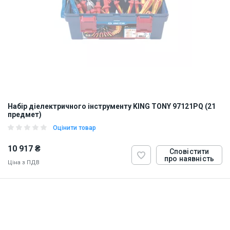
Набір діелектричного інструменту KING TONY 97121PQ (21
предмет)
Оцінити товар
10 917 ₴
Сповістити
про наявність
Ціна з ПДВ
ID:
899065
4 кг