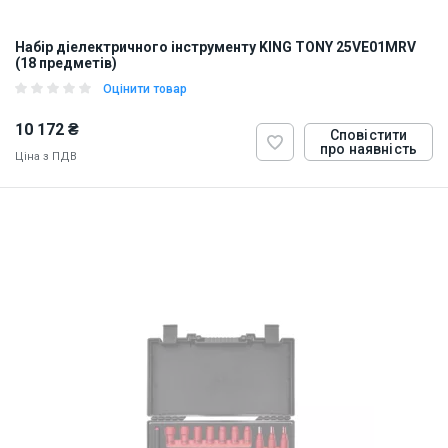
Набір діелектричного інструменту KING TONY 25VE01MRV
(18 предметів)
Оцінити товар
10 172 ₴
Сповістити
про наявність
Ціна з ПДВ
ID:
899067
3 кг