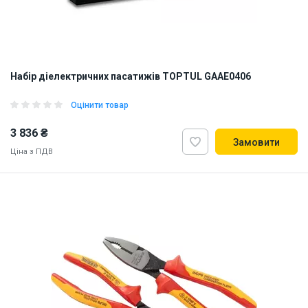
Набір діелектричних пасатижів TOPTUL GAAE0406
Оцінити товар
3 836 ₴
Замовити
Ціна з ПДВ
ID:
898387
2 кг