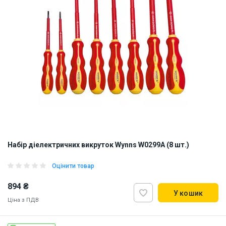
Набір діелектричних викруток Wynns W0299A (8 шт.)
Оцінити товар
894 ₴
У кошик
Ціна з ПДВ