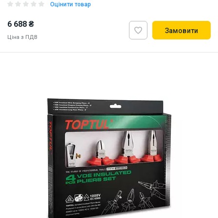
Оцінити товар
6 688 ₴
Замовити
Ціна з ПДВ
ID:
888410
2.5 кг