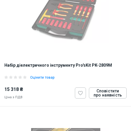
Набір діелектричного інструменту Pro'sKit PK-2809M
Оцінити товар
15 318 ₴
Сповістити
про наявність
Ціна з ПДВ
ID:
855832
3.75 кг