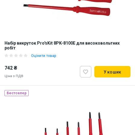
Набір викруток Pro'sKit 8PK-8100E для високовольтних
робіт
Оцінити товар
742 ₴
У кошик
Ціна з ПДВ
Бестселер
Наявність на складі:
Київ
Львів
ID:
838251
0.406 кг