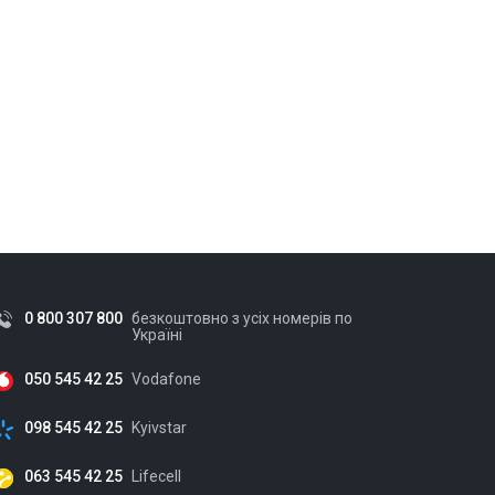
0 800 307 800
безкоштовно з усіх номерів по
Україні
050 545 42 25
Vodafone
098 545 42 25
Kyivstar
063 545 42 25
Lifecell