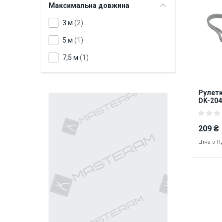
Максимальна довжина
3 м
(2)
5 м
(1)
7,5 м
(1)
Рулетк
DK-204
наконе
209 ₴
Ціна з 
5782