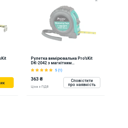
Kit
Рулетка вимірювальна Pro'sKit
DK-2042 з магнітним
наконечником (7,5 м)
5 (1)
363 ₴
Сповістити
шик
про наявність
Ціна з ПДВ
5784