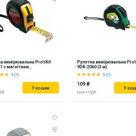
а вимірювальна Pro'sKit
Рулетка вимірювальна Pro's
1 з магнітним
9DK-2060 (3 м)
чником (5 м)
5 (1)
5 (1)
109 ₴
У кошик
У ко
ПДВ
Ціна з ПДВ
ь на складі:
Львів
Дніпро
Наявність на складі:
Львів
850709