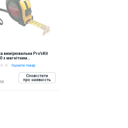
а вимірювальна Pro'sKit
0 з магнітним
чником (3 м)
Оцінити товар
Сповістити
про наявність
ПДВ