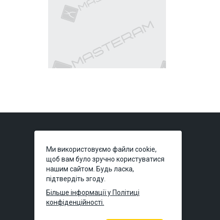
Ми використовуємо файли cookie,
щоб вам було зручно користуватися
нашим сайтом. Будь ласка,
підтвердіть згоду.
Київ:
вул. Польова, 49А
(тимчасово без
самовивозу)
Більше інформації у Політиці
конфіденційності.
Дніпро:
вул. Князя Володимира
Великого, 7