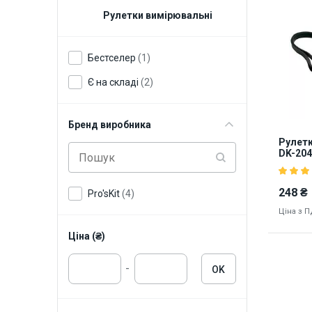
Рулетки вимірювальні
Бестселер
(1)
Є на складі
(2)
Бренд виробника
Рулетк
DK-204
наконе
248 ₴
Pro'sKit
(4)
Ціна з 
Ціна (₴)
-
OK
Наявніст
5783