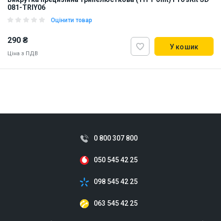
081-TRIY06
Оцінити товар
290 ₴
У кошик
Ціна з ПДВ
Наявність на складі:
Львів
Дніпро
Київ
ID:
873296
0.05 кг
0 800 307 800
050 545 42 25
098 545 42 25
063 545 42 25