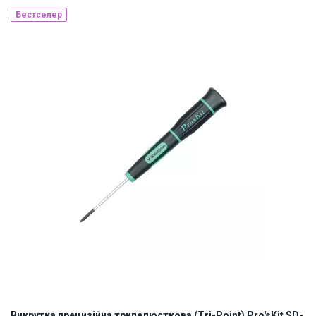
Бестселер
Наявність на складі:
Львів
Київ
ID:
906035
0.1 кг
Викрутка прецизійна трипелюсткова (Tri-Point) Pro'sKit SD-