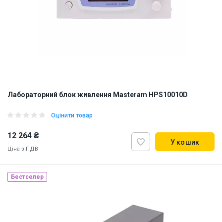
Лабораторний блок живлення Masteram HPS10010D
Оцінити товар
12 264 ₴
У кошик
Ціна з ПДВ
Бестселер
Наявність на складі:
Львів
ID:
916027
6 кг