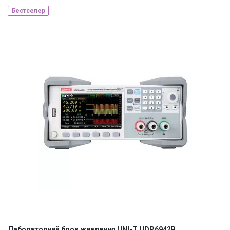
Бестселер
Наявність на складі:
Львів
ID:
925998
4 кг
Лабораторний блок живлення UNI-T UDP6942B