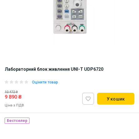
Лабораторний блок живлення UNI-T UDP6720
Оцінити товар
10 472 ₴
9 890 ₴
У кошик
Ціна з ПДВ
Бестселер
Наявність на складі:
Львів
ID:
913703
5 кг