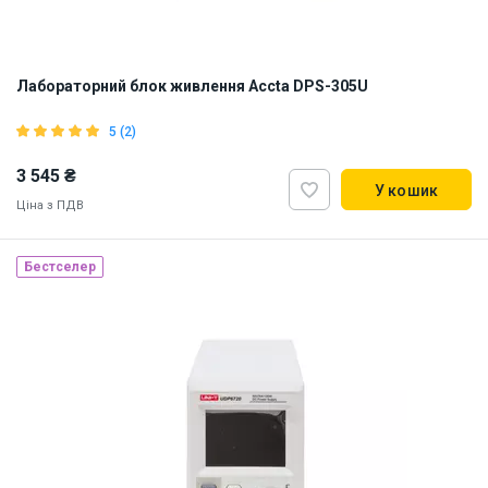
Лабораторний блок живлення Accta DPS-305U
5 (2)
3 545 ₴
У кошик
Ціна з ПДВ
Бестселер
Наявність на складі:
Львів
ID:
916277
1.5 кг