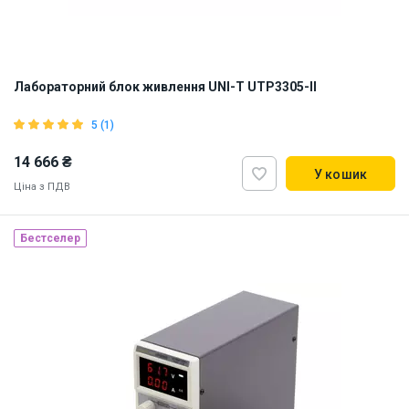
Лабораторний блок живлення UNI-T UTP3305-II
5 (1)
14 666 ₴
У кошик
Ціна з ПДВ
Бестселер
Наявність на складі:
Львів
ID:
907385
11.5 кг