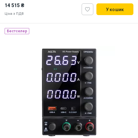
14 515 ₴
У кошик
Ціна з ПДВ
Бестселер
Наявність на складі:
Львів
Дніпро
ID:
894017
9.78 кг