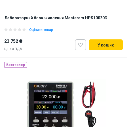
Лабораторний блок живлення Masteram HPS10020D
Оцінити товар
23 752 ₴
У кошик
Ціна з ПДВ
Бестселер
Наявність на складі:
Львів
Київ
ID:
916028
6 кг