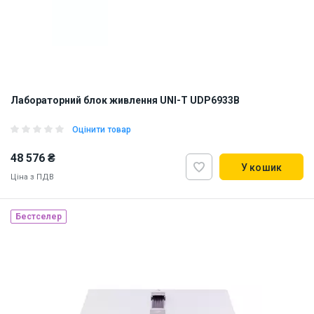
Лабораторний блок живлення UNI-T UDP6933B
Оцінити товар
48 576 ₴
У кошик
Ціна з ПДВ
Бестселер
Наявність на складі:
Львів
ID:
925995
4 кг