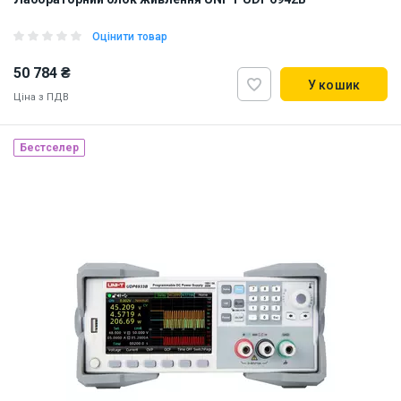
Оцінити товар
50 784 ₴
У кошик
Ціна з ПДВ
Бестселер
Наявність на складі:
Львів
ID:
925996
4 кг