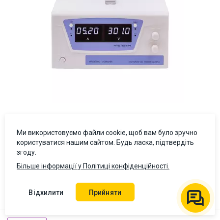
Ми використовуємо файли cookie, щоб вам було зручно
Лабораторний блок живлення Masteram HPS3005D
користуватися нашим сайтом. Будь ласка, підтвердіть
згоду.
Оцінити товар
Більше інформації у Політиці конфіденційності.
23 753 ₴
У кошик
Відхилити
Прийняти
Ціна з ПДВ