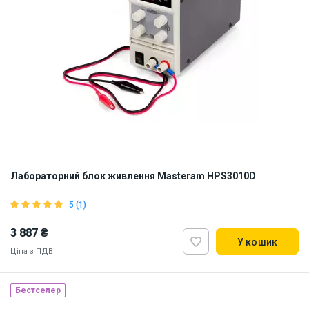
Лабораторний блок живлення Masteram HPS3010D
5 (1)
3 887 ₴
У кошик
Ціна з ПДВ
Бестселер
Наявність на складі:
Львів
Київ