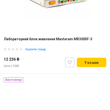
Лабораторний блок живлення Masteram MR3005F-3
Оцінити товар
12 236 ₴
У кошик
Ціна з ПДВ
Бестселер
Наявність на складі:
Львів
ID:
909098
6 кг