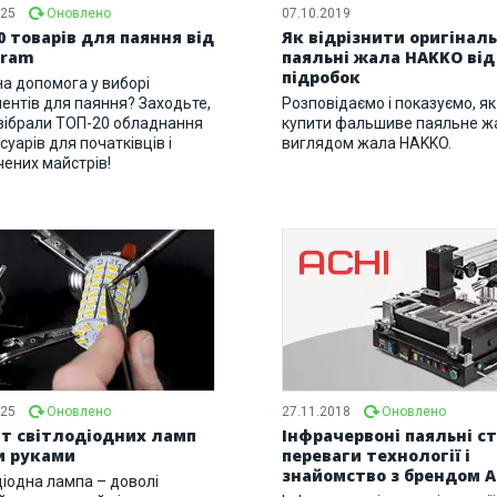
025
Оновлено
07.10.2019
0 товарів для паяння від
Як відрізнити оригіналь
eram
паяльні жала HAKKO від
підробок
на допомога у виборі
ментів для паяння? Заходьте,
Розповідаємо і показуємо, як
 зібрали ТОП-20 обладнання
купити фальшиве паяльне жа
суарів для початківців і
виглядом жала HAKKO.
чених майстрів!
025
Оновлено
27.11.2018
Оновлено
т світлодіодних ламп
Інфрачервоні паяльні ст
и руками
переваги технології і
знайомство з брендом A
діодна лампа – доволі