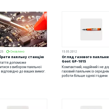
025
Оновлено
15.05.2012
брати паяльну станцію
Огляд газового паяльн
Goot GP-101S
таття допоможе
итися з вибором паяльної
Компактний, надійний і не д
, відповідно до ваших вимог.
газовий паяльник із середні
роботи більше однієї години.