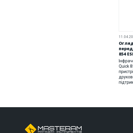
11.04.2
Огляд
перед
854 ES
Інфрач
Quick 8
пристрі
друков
підтри