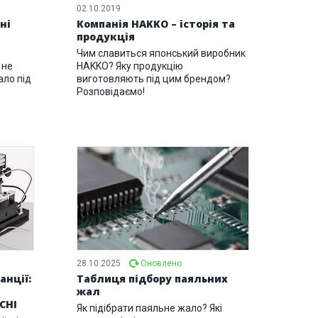
02.10.2019
ні
Компанія HAKKO – історія та
продукція
Чим славиться японський виробник
 не
HAKKO? Яку продукцію
ло під
виготовляють під цим брендом?
Розповідаємо!
28.10.2025
Оновлено
анції:
Таблиця підбору паяльних
жал
CHI
Як підібрати паяльне жало? Які