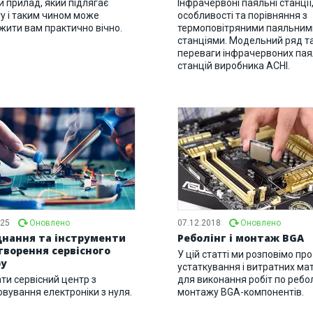
й прилад, який підлягає
Інфрачервоні паяльні станції,
у і таким чином може
особливості та порівняння з
жити вам практично вічно.
термоповітряними паяльним
станціями. Модельний ряд т
переваги інфрачервоних па
станцій виробника ACHI.
025
Оновлено
07.12.2018
Оновлено
нання та інструменти
Реболінг і монтаж BGA
творення сервісного
У цій статті ми розповімо про
у
устаткування і витратних мат
ти сервісний центр з
для виконання робіт по ребол
овування електроніки з нуля.
монтажу BGA-компонентів.