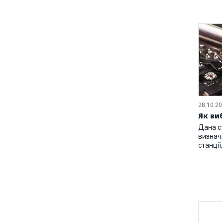
28.10.2
Як ви
Дана с
визнач
станції