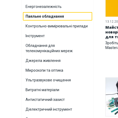
Енергонезалежність
Паяльне обладнання
13.12.2
Контрольно-вимірювальні прилади
Майст
новор
Інструмент
для т
Зробіт
Обладнання для
Maste
телекомунікаційних мереж
Джерела живлення
Мікроскопи та оптика
Ультразвукове очищення
Витратні матеріали
Антистатичний захист
Діелектричний інструмент