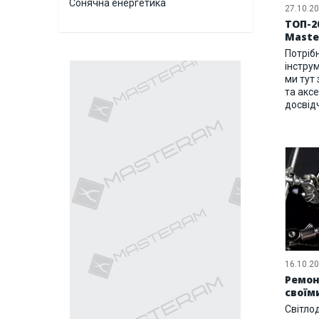
Сонячна енергетика
27.10.2
ТОП-2
Mast
Потріб
інстру
ми тут
та аксе
досвід
16.10.2
Ремон
своїм
Світло