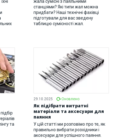
 їхні
жала сумісні з паяльними
станціями? Які типи жал можна
и
придбати? Наші технічні фахівці
а
підготували для вас зведену
яльних
таблицю сумісності жал.
29.10.2025
Оновлено
Як підібрати витратні
матеріали та аксесуари для
 підбір
паяння
еріалів
інгу та
У цій статті ми розповімо про те, як
правильно вибрати розхідники і
аксесуари для успішного паяння.