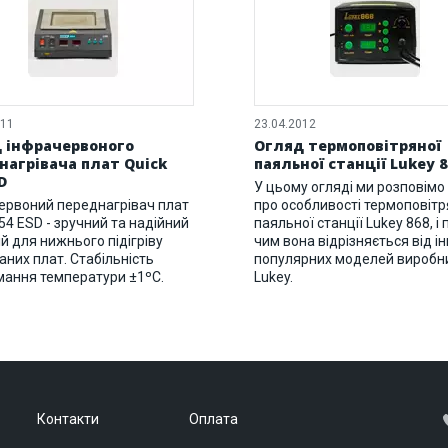
011
23.04.2012
 інфрачервоного
Огляд термоповітряної
нагрівача плат Quick
паяльної станції Lukey 8
D
У цьому огляді ми розповімо
ервоний переднагрівач плат
про особливості термоповітр
54 ESD - зручний та надійний
паяльної станції Lukey 868, і 
й для нижнього підігріву
чим вона відрізняється від і
аних плат. Стабільність
популярних моделей виробн
мання температури ±1ºC.
Lukey.
Контакти
Оплата