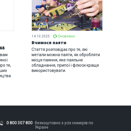
14.10.2025
Оновлено
Вчимося паяти
68
Стаття розповідає про те, які
 вам
метали можна паяти, як обробляти
яної
місця паяння, яке паяльне
про те,
обладнання, припої і флюси краще
нших
використовувати.
ицтва
0 800 307 800
безкоштовно з усіх номерів по
Україні