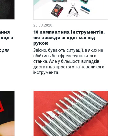
23.03.2020
ання
10 компактних інструментів,
івця з
які завжди згодяться під
рукою
х для
Звісно, бувають ситуації, в яких не
обійтись без фрезерувального
станка. Але у більшості випадків
достатньо простого та невеликого
інструмента.