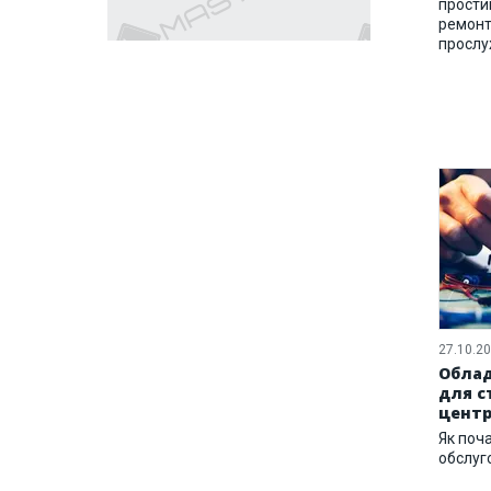
прости
ремонт
прослу
27.10.2
Облад
для с
центр
Як поча
обслуг