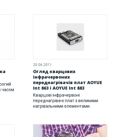
20.06.2011
ика
Огляд кварцових
інфрачервоних
переднагрівачів плат AOYUE
орогий
Int 863 і AOYUE Int 883
м часом
Кварцові інфрачервоні
переднагрівачі плат з великими
нагрівальними елементами.