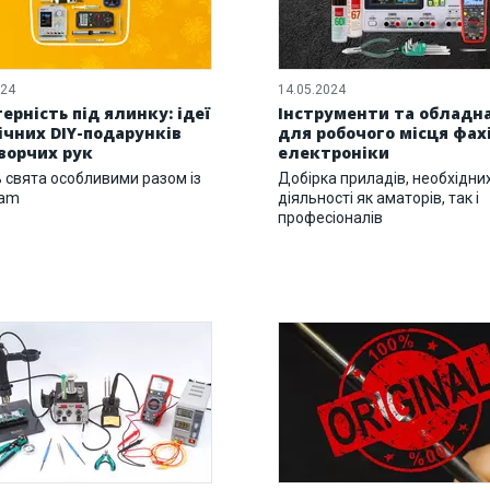
024
14.05.2024
ерність під ялинку: ідеї
Інструменти та обладн
ічних DIY-подарунків
для робочого місця фах
ворчих рук
електроніки
ь свята особливими разом із
Добірка приладів, необхідни
ram
діяльності як аматорів, так і
професіоналів