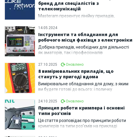
бренд для спеціалістів з
телекомунікацій
Masteram презентує лінійку приладів,
критично важливих при роботі зі
структурованими кабельними системами
14.05.2024
Інструменти та обладнання для
робочого місця фахівця з електроніки
Добірка приладів, необхідних для діяльності
як аматорів, так і професіоналів
27.10.2025
Оновлено
8 вимірювальних приладів, що
стануть у пригоді вдома
Вимірювальне обладнання для дому, з яким
ви будете готові до всього: і поличку
повішати, і дрова обрати, і розетку замінити, і
багато чого іншого!
24.10.2025
Оновлено
Принцип роботи кримпера і основні
типи роз'ємів
Ця стаття розповідає про принципи роботи
кримперів та типи роз'ємів на прикладі
продукції Pro'sKit.