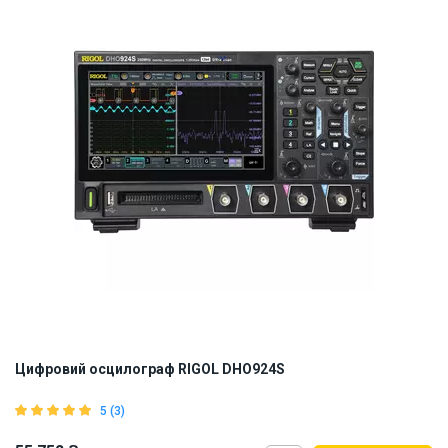
Цифровий осцилограф RIGOL DHO924S
5 (3)