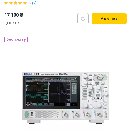
5 (2)
17 100 ₴
У кошик
Ціна з ПДВ
Бестселер
Наявність на складі:
Львів
ID:
897611
2 кг