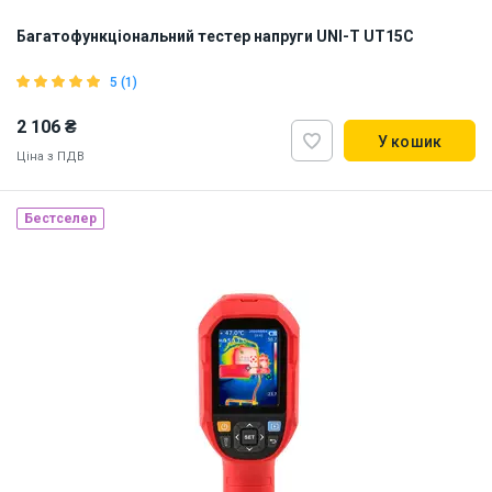
Багатофункціональний тестер напруги UNI-T UT15C
5 (1)
2 106 ₴
У кошик
Ціна з ПДВ
Бестселер
Наявність на складі:
Львів
ID:
918904
0.25 кг