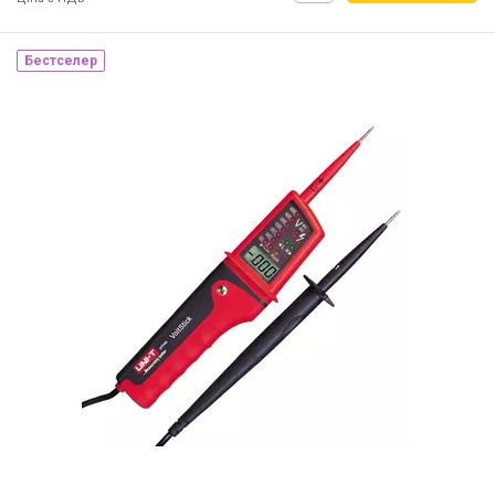
Бестселер
Наявність на складі:
Львів
ID:
902484
15 кг