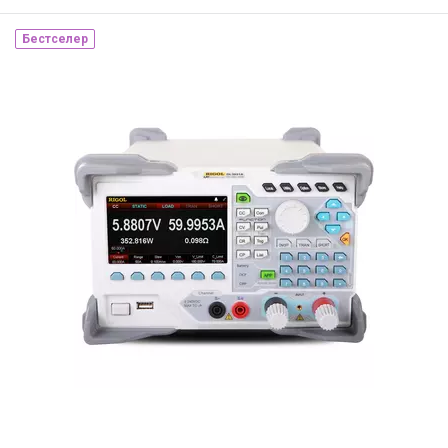
Бестселер
Наявність на складі:
Львів
ID:
869557
10.4 кг