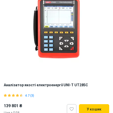
Аналізатор якості електроенергії UNI-T UT285C
4.7 (3)
139 801 ₴
У кошик
Ціна з ПДВ