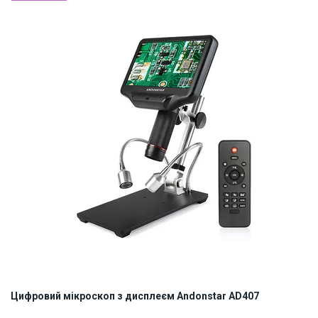
Наявність на складі:
Львів
ID:
897073
0.8 кг
Цифровий мікроскоп з дисплеєм Andonstar AD407