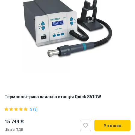
Термоповітряна паяльна станція Quick 861DW
5 (3)
15 744 ₴
У кошик
Ціна з ПДВ