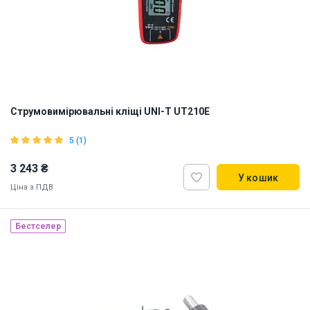
Струмовимірювальні кліщі UNI-T UT210E
5 (1)
3 243 ₴
У кошик
Ціна з ПДВ
Бестселер
Наявність на складі:
Львів
ID:
917140
0.2 кг