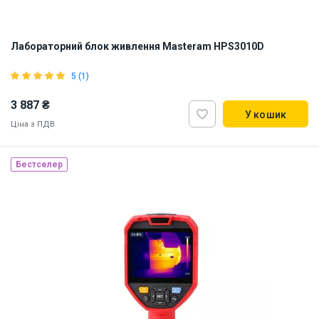
Лабораторний блок живлення Masteram HPS3010D
5 (1)
3 887 ₴
У кошик
Ціна з ПДВ
Бестселер
Наявність на складі:
Львів
Київ
ID:
865798
2 кг
110, 220