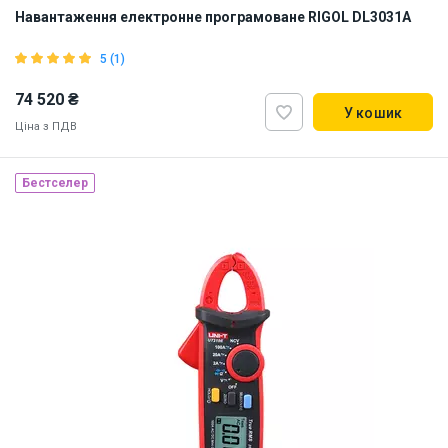
Навантаження електронне програмоване RIGOL DL3031A
5 (1)
74 520 ₴
У кошик
Ціна з ПДВ
Бестселер
Наявність на складі:
Львів
ID:
875453
5 кг