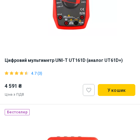
Цифровий мультиметр UNI-T UT161D (аналог UT61D+)
4.7 (3)
4 591 ₴
У кошик
Ціна з ПДВ
Бестселер
Наявність на складі:
Львів
ID:
905850
1 кг