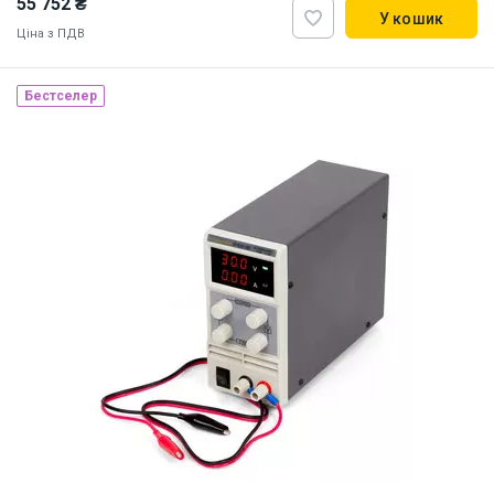
55 752 ₴
У кошик
Ціна з ПДВ
Бестселер
Наявність на складі:
Львів
ID:
915167
3 кг