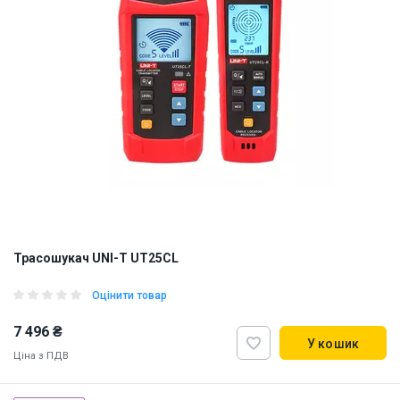
Трасошукач UNI-T UT25CL
Оцінити товар
7 496 ₴
У кошик
Ціна з ПДВ