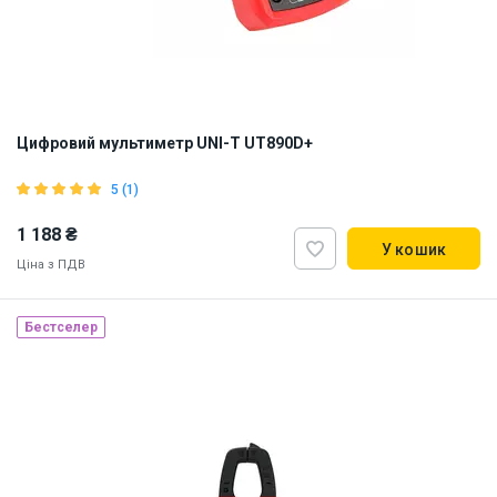
Цифровий мультиметр UNI-T UT890D+
5 (1)
1 188 ₴
У кошик
Ціна з ПДВ
Бестселер
Наявність на складі:
Львів
ID:
886864
0.5 кг