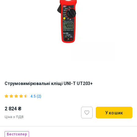
Струмовимірювальні кліщі UNI-T UT203+
4.5 (2)
2 824 ₴
У кошик
Ціна з ПДВ
Бестселер