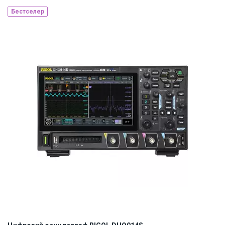
Бестселер
Наявність на складі:
Львів
ID:
896585
6.5 кг
220