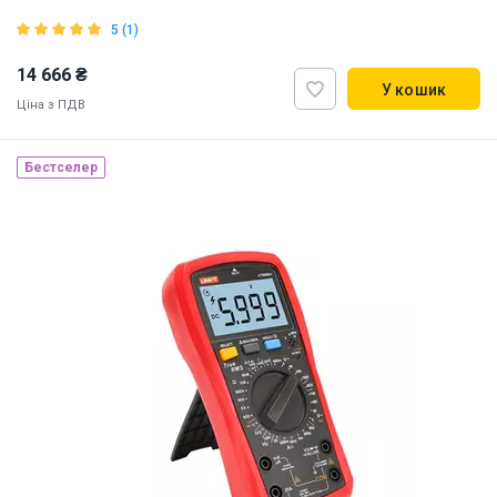
5 (1)
14 666 ₴
У кошик
Ціна з ПДВ
Бестселер
Наявність на складі:
Львів
ID:
907385
11.5 кг