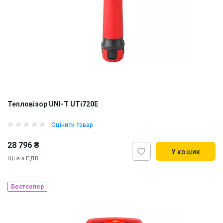
Тепловізор UNI-T UTi720E
Оцінити товар
28 796 ₴
У кошик
Ціна з ПДВ
Бестселер
Наявність на складі:
Львів
ID:
922977
3.6 кг