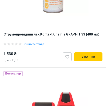
Струмопровідний лак Kontakt Chemie GRAPHIT 33 (400 мл)
Оцінити товар
1 530 ₴
У кошик
Ціна з ПДВ
Бестселер
Наявність на складі:
Львів
Дніпро
Київ
ID:
892159
0.369 кг