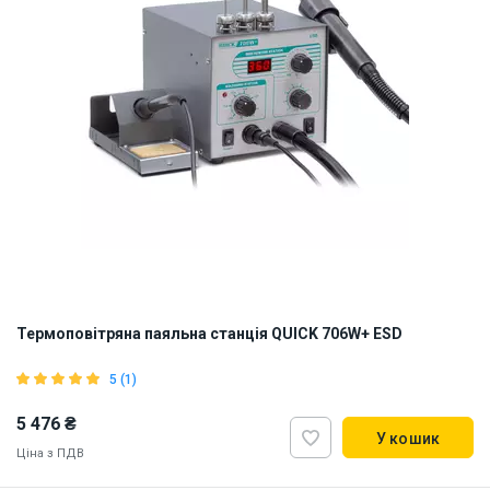
Термоповітряна паяльна станція QUICK 706W+ ESD
5 (1)
5 476 ₴
У кошик
Ціна з ПДВ