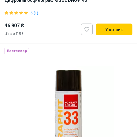
Цифровий осцилограф RIGOL DHO914S
5 (1)
46 907 ₴
У кошик
Ціна з ПДВ
Бестселер
Наявність на складі:
Львів
ID:
915165
3 кг