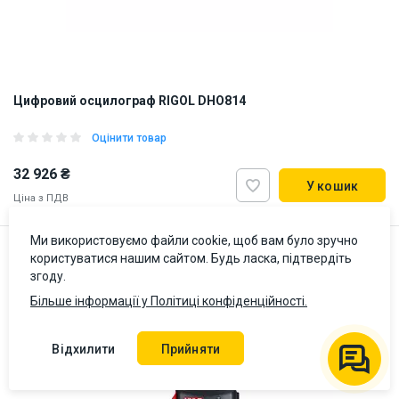
Цифровий осцилограф RIGOL DHO814
Оцінити товар
32 926 ₴
У кошик
Ціна з ПДВ
Ми використовуємо файли cookie, щоб вам було зручно
Бестселер
користуватися нашим сайтом. Будь ласка, підтвердіть
Наявність на складі:
Львів
згоду.
ID:
915163
3 кг
Більше інформації у Політиці конфіденційності.
Відхилити
Прийняти