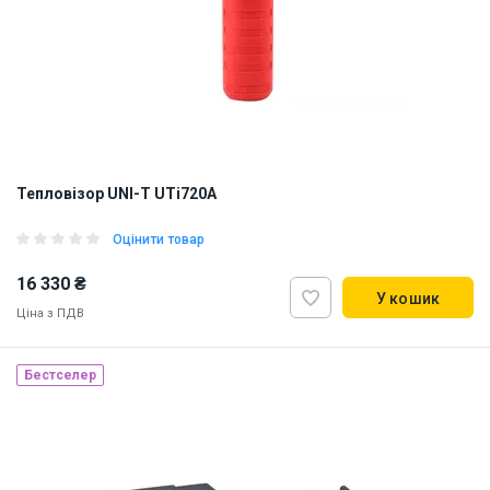
Тепловізор UNI-T UTi720A
Оцінити товар
16 330 ₴
У кошик
Ціна з ПДВ
Бестселер
Наявність на складі:
Львів
ID:
922987
1.1 кг