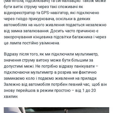
(магнітола, підсилювачі) та сигналізацію. Також може
бути витік струму через такі споживачі як
відеореєстратор та GPS-навігатор, які підключено
через гніздо прикурювача, оскільки в деяких
автомобілях на нього живлення подається незалежно
від замка запалювання. Досить часто причиною є
закорочування кінцевика підсвітки багажника і через
це лампа постійно увімкнена.
Відразу після того, як ми підключили мультиметр,
значення струму витоку може бути більшим за
допустимі межі. Не потрібно відразу панікувати –
підключаючи мультиметр в розрив ми фактично
замикаємо коло і подаємо живлення на прилади.
Залежно від автомобіля потрібен певний час, щоб він
знову перейшов в режим простою – від 1 до 20
хвилин.