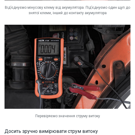
Від’єднуємо мінусову клему від акумулятора. Під’єднуємо один щуп до
знятої клеми, інший до контакту акумулятора
Перевіряємо значення струму витоку
Досить зручно вимірювати струм витоку