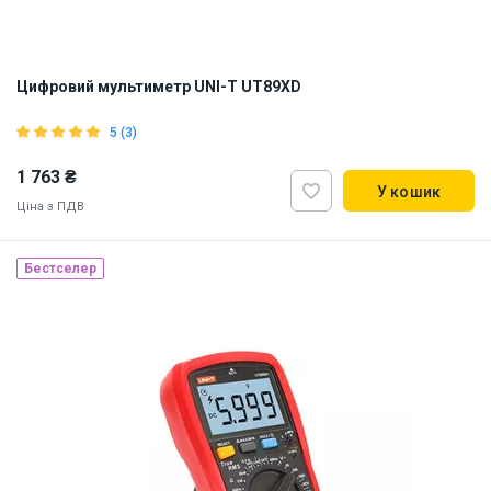
Цифровий мультиметр UNI-T UT89XD
5 (3)
1 763 ₴
У кошик
Ціна з ПДВ
Бестселер
Наявність на складі:
Львів
ID:
894016
1 кг