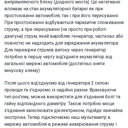
випрямляючого блоку (діодного моста). Це негативно
впливає на стан акумуляторної батареї як при
простоюванні автомобіля, так і при його пересуванні.
При простоюванні відбувається паразитне споживання
струму, а при пересуванні (чи просто при роботі
двигуна) струм, який виробляє генератор, частково або
повністю не надходить для заряджання акумулятора.
Для перевірки струмів витоку через генератор
потрібно в першу чергу від’єднати акумулятор від
загальної мережі автомобіля (достатньо зняти
мінусову клему).
Після цього від’єднуємо від генератора 2 силові
проводи та з’єднуємо їх надійно разом. Враховуючи
тип роз’єму, можна використати для з’єднання болт та
гайку відповідного діаметру. Також потрібно місце
з’єднання заізолювати діелектриком, підійде звичайна
ізострічка. Тепер підключаємо наш мультиметр в
мережу автомобіля в режимі вимірювання струму і