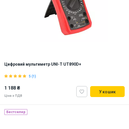
Цифровий мультиметр UNI-T UT890D+
5 (1)
1 188 ₴
У кошик
Ціна з ПДВ
Бестселер
Наявність на складі:
Львів
ID:
886864
0.5 кг