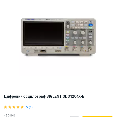
ID:
917571
5.5 кг
Цифровий осцилограф SIGLENT SDS1204X-E
5 (4)
43 010 ₴