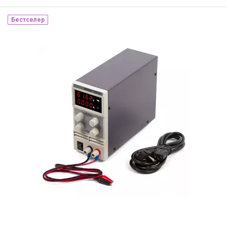
Бестселер
Наявність на складі:
Львів
Київ
ID:
915166
3 кг