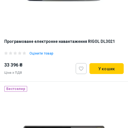
Програмоване електронне навантаження RIGOL DL3021
Оцінити товар
33 396 ₴
У кошик
Ціна з ПДВ
Бестселер
Наявність на складі:
Львів
ID:
922329
7.8 кг