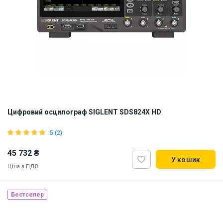
Цифровий осцилограф SIGLENT SDS824X HD
5 (2)
45 732 ₴
У кошик
Ціна з ПДВ
Бестселер
Наявність на складі:
Львів
Київ