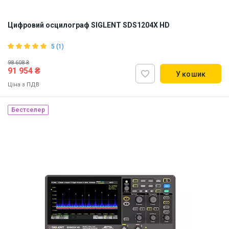
Цифровий осцилограф SIGLENT SDS1204X HD
5 (1)
98 608 ₴
91 954 ₴
У кошик
Ціна з ПДВ
Бестселер
Наявність на складі:
Львів
ID:
917688
13.5 кг