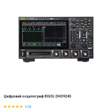
Цифровий осцилограф RIGOL DHO924S
5 (3)