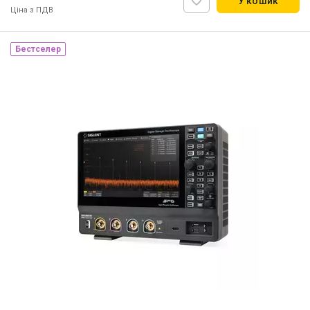
У кошик
Ціна з ПДВ
Бестселер
Наявність на складі:
Львів
ID:
915165
3 кг