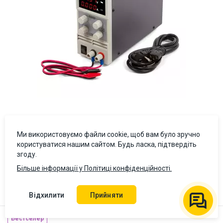
Ми використовуємо файли cookie, щоб вам було зручно
Лабораторний блок живлення Masteram HPS305DF
користуватися нашим сайтом. Будь ласка, підтвердіть
згоду.
5 (1)
Більше інформації у Політиці конфіденційності.
2 933 ₴
У кошик
Ціна з ПДВ
Відхилити
Прийняти
Бестселер
Наявність на складі:
Львів