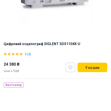
Цифровий осцилограф SIGLENT SDS1104X-U
5 (3)
24 380 ₴
У кошик
Ціна з ПДВ
Бестселер
Наявність на складі:
Київ
ID:
898512
6.5 кг