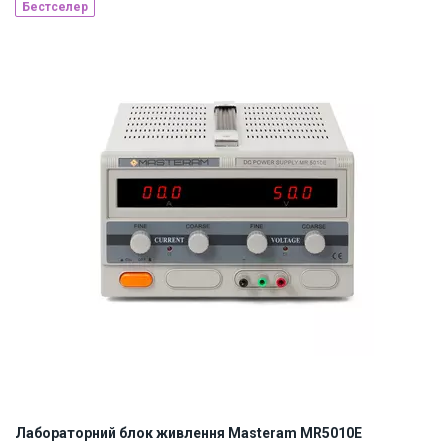
Бестселер
Наявність на складі:
Київ
ID:
917569
5.2 кг
Лабораторний блок живлення Masteram MR5010E