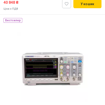
40 848 ₴
У кошик
Ціна з ПДВ
Бестселер
Наявність на складі:
Львів
ID:
876393
6 кг