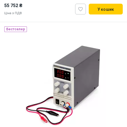
55 752 ₴
У кошик
Ціна з ПДВ
Бестселер
Наявність на складі:
Львів
ID:
915167
3 кг