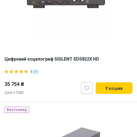
Цифровий осцилограф SIGLENT SDS822X HD
5 (1)
35 754 ₴
У кошик
Ціна з ПДВ
Бестселер
Наявність на складі:
Львів
ID:
917570
2.6 кг