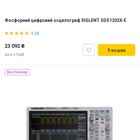
Фосфорний цифровий осцилограф SIGLENT SDS1202X-E
5 (3)
23 092 ₴
У кошик
Ціна з ПДВ
Бестселер
Наявність на складі:
Львів
ID:
870200
6 кг
110, 220