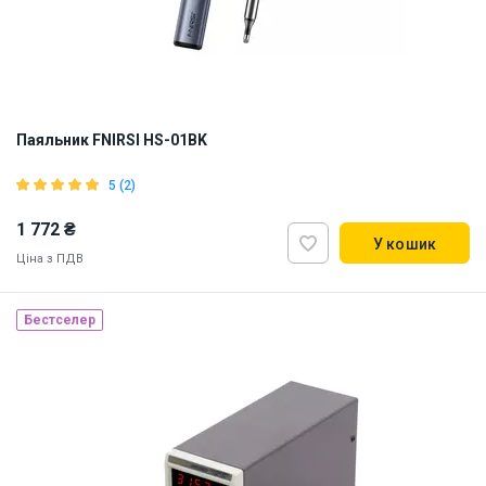
Паяльник FNIRSI HS-01BK
5 (2)
1 772 ₴
У кошик
Ціна з ПДВ
Бестселер
Наявність на складі:
Львів
ID:
912206
0.15 кг