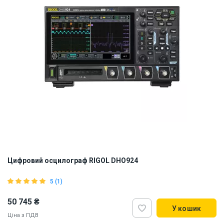
Цифровий осцилограф RIGOL DHO924
5 (1)
50 745 ₴
У кошик
Ціна з ПДВ