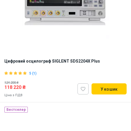
Цифровий осцилограф SIGLENT SDS2204X Plus
5 (1)
124 200 ₴
118 220 ₴
У кошик
Ціна з ПДВ
Бестселер
Наявність на складі:
Львів
ID:
893075
9 кг