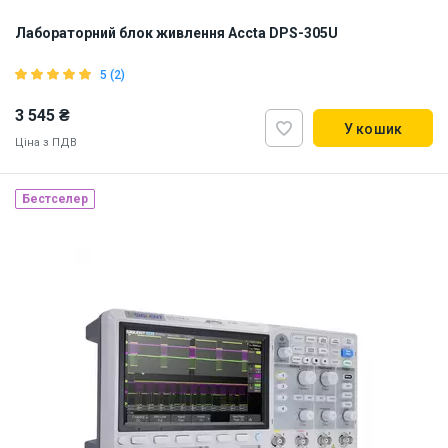
Лабораторний блок живлення Accta DPS-305U
5 (2)
3 545 ₴
У кошик
Ціна з ПДВ
Бестселер
Наявність на складі:
Львів
ID:
916277
1.5 кг