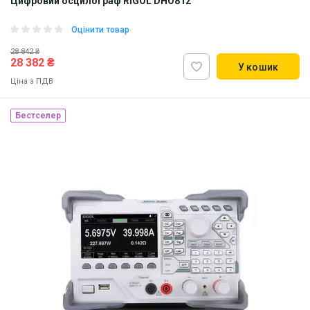
Цифровий осцилограф RIGOL DHO812
Оцінити товар
28 842 ₴
28 382 ₴
У кошик
Ціна з ПДВ
Бестселер
Наявність на складі:
Львів
ID:
915161
3 кг