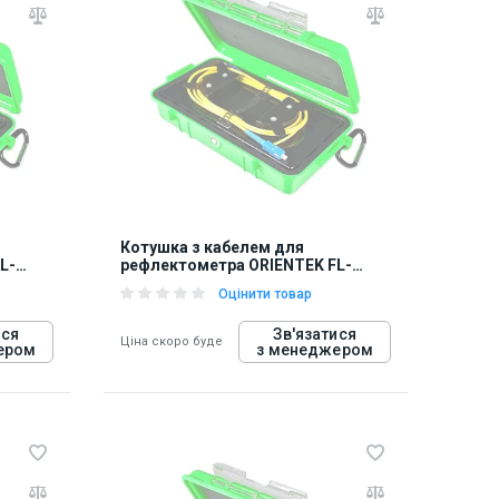
Котушка з кабелем для
L-
рефлектометра ORIENTEK FL-
OTDR-BOX-SM10
Оцінити товар
ися
Зв'язатися
Ціна скоро буде
ером
з менеджером