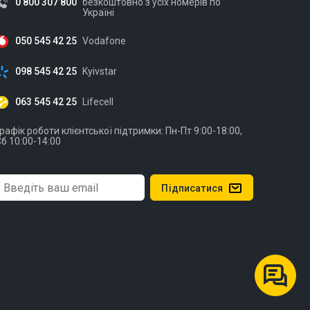
0 800 307 800
безкоштовно з усіх номерів по
Україні
050 545 42 25
Vodafone
098 545 42 25
Kyivstar
063 545 42 25
Lifecell
рафік роботи клієнтської підтримки: Пн-Пт 9:00-18:00,
б 10:00-14:00
Підписатися