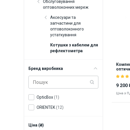
Обслуговування
оптоволоконних мереж
Аксесуари та
запчастини для
оптоволоконного
устаткування
Котушки з кабелем для
рефлектометра
Компен
Бренд виробника
оптичн
м)
9 200 
Ціна з 
OpticBox
(1)
ORIENTEK
(12)
Ціна (₴)
8415