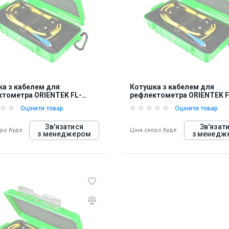
а з кабелем для
Котушка з кабелем для
тометра ORIENTEK FL-
рефлектометра ORIENTEK F
BOX-SM720
OTDR-BOX-OM305
Оцінити товар
Оцінити товар
Зв'язатися
Зв'язат
оро буде
Ціна скоро буде
з менеджером
з менедж
94
848309