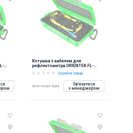
848276
Котушка з кабелем для
L-
рефлектометра ORIENTEK FL-
OTDR-BOX-MM10
Оцінити товар
ися
Зв'язатися
Ціна скоро буде
ером
з менеджером