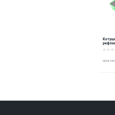
Котушк
рефлек
OTDR-
Ціна ск
8483