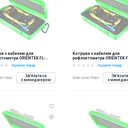
848281
а з кабелем для
Котушка з кабелем для
тометра ORIENTEK FL-
рефлектометра ORIENTEK F
BOX-MM20
OTDR-BOX-SM705
Оцінити товар
Оцінити товар
Зв'язатися
Зв'язат
оро буде
Ціна скоро буде
з менеджером
з менедж
848291
84