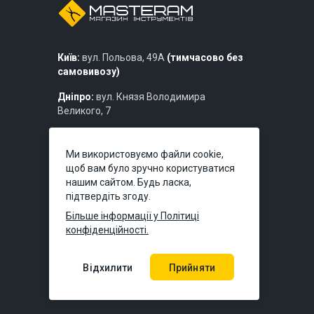
Київ:
вул. Польова, 49А
(тимчасово без
самовивозу)
Дніпро:
вул. Князя Володимира
Великого, 7
Львів:
вул. Богдана Хмельницького,
219б
Ми використовуємо файли cookie,
щоб вам було зручно користуватися
нашим сайтом. Будь ласка,
підтвердіть згоду.
Більше інформації у Політиці
конфіденційності.
Відхилити
Прийняти