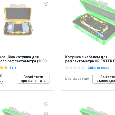
саційна котушка для
Котушка з кабелем для
ого рефлектометра (2000
рефлектометра ORIENTEK F
OTDR-BOX-SM05
5 (1)
Оцінити товар
₴
Сповістити
Зв'язат
Ціна скоро буде
про наявність
з менедж
ПДВ
74