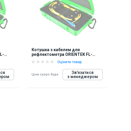
Котушка з кабелем для
L-
рефлектометра ORIENTEK FL-
OTDR-BOX-OM310
Оцінити товар
ися
Зв'язатися
Ціна скоро буде
ером
з менеджером
848310