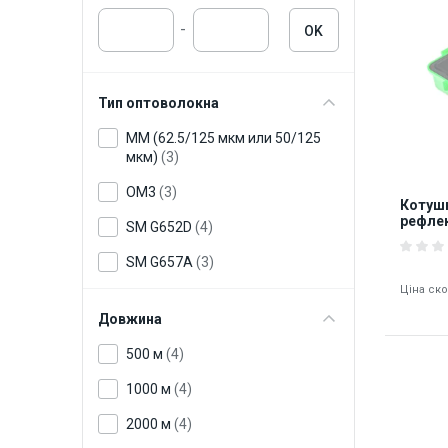
-
OK
Тип оптоволокна
MM (62.5/125 мкм или 50/125
мкм)
(3)
OM3
(3)
Котушк
рефлек
SM G652D
(4)
OTDR-
SM G657A
(3)
Ціна ск
Довжина
500 м
(4)
1000 м
(4)
2000 м
(4)
8482