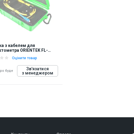
а з кабелем для
тометра ORIENTEK FL-
BOX-OM320
Оцінити товар
Зв'язатися
оро буде
з менеджером
12