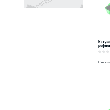
Котушк
рефлек
OTDR-
Ціна ск
8482