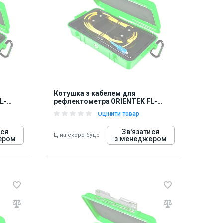
848282
Котушка з кабелем для
L-
рефлектометра ORIENTEK FL-
OTDR-BOX-SM710
Оцінити товар
ися
Зв'язатися
Ціна скоро буде
ером
з менеджером
848293