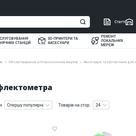
Статті
РЕМОНТ
СЛУГОВУВАННЯ
3D-ПРИНТЕРИ ТА
ЛОКАЛЬНИХ
НЯЧНИХ СТАНЦІЙ
АКСЕСУАРИ
МЕРЕЖ
еж
Обслуговування оптоволоконних мереж
Аксесуари та запчастини для 
ефлектометра
и:
Спершу популярні
Товарів на стор.:
24