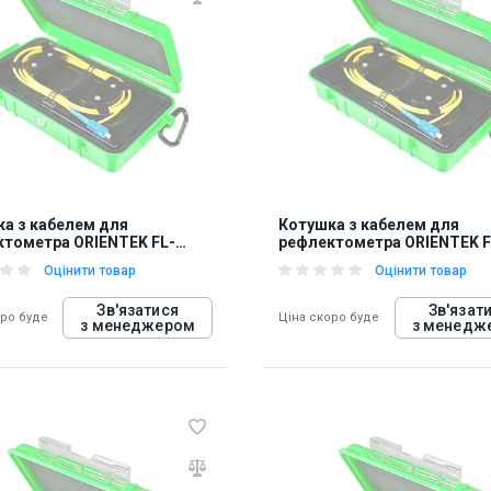
848275
а з кабелем для
Котушка з кабелем для
тометра ORIENTEK FL-
рефлектометра ORIENTEK F
BOX-SM20
OTDR-BOX-MM05
Оцінити товар
Оцінити товар
Зв'язатися
Зв'язат
оро буде
Ціна скоро буде
з менеджером
з менедж
78