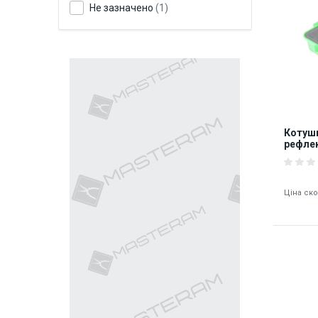
Не зазначено
(1)
Котушк
рефлек
OTDR-
Ціна ск
8482