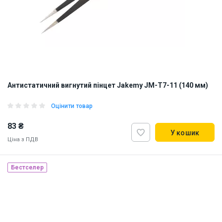
Антистатичний вигнутий пінцет Jakemy JM-T7-11 (140 мм)
Оцінити товар
83 ₴
У кошик
Ціна з ПДВ
Бестселер
Наявність на складі:
Дніпро
Київ
ID:
906064
0.1 кг