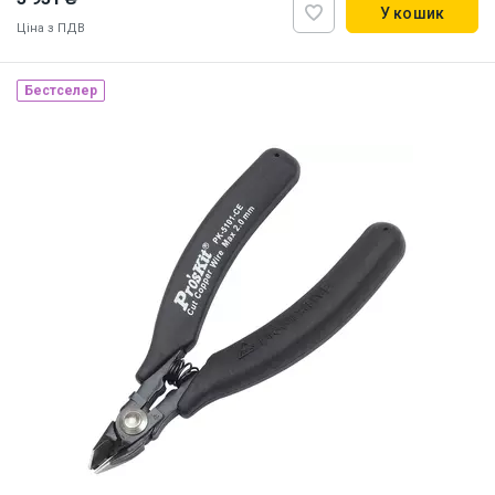
У кошик
Ціна з ПДВ
Бестселер
Наявність на складі:
Львів
Дніпро
Київ
ID:
869981
0.58 кг