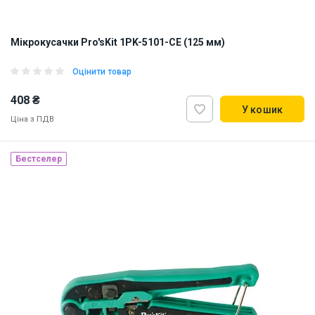
Мікрокусачки Pro'sKit 1PK-5101-CE (125 мм)
Оцінити товар
408 ₴
У кошик
Ціна з ПДВ
Бестселер
Наявність на складі:
Львів
Київ
ID:
817154
0.11 кг