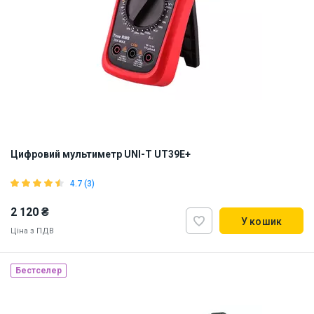
Цифровий мультиметр UNI-T UT39E+
4.7 (3)
2 120 ₴
У кошик
Ціна з ПДВ
Бестселер
Наявність на складі:
Львів
Дніпро
Київ
ID:
898459
1 кг