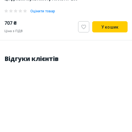
Оцінити товар
707 ₴
У кошик
Ціна з ПДВ
Наявність на складі:
Львів
Дніпро
Відгуки клієнтів
ID:
890292
0.4 кг