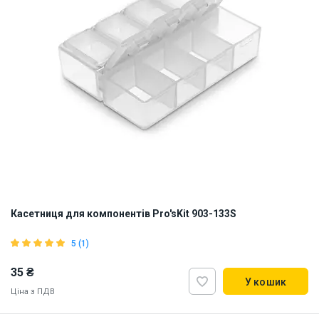
Касетниця для компонентів Pro'sKit 903-133S
5 (1)
35 ₴
У кошик
Ціна з ПДВ