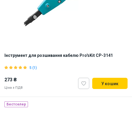
Інструмент для розшивання кабелю Pro'sKit CP-3141
5 (1)
273 ₴
У кошик
Ціна з ПДВ
Бестселер
Наявність на складі:
Львів
ID:
838232
0.08 кг