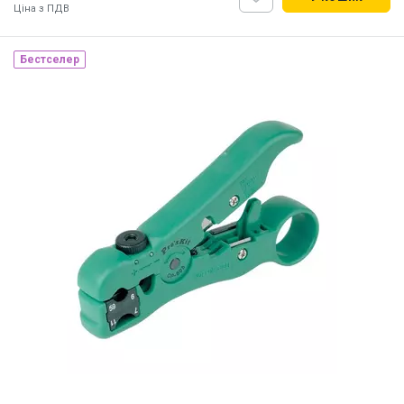
Ціна з ПДВ
Бестселер
Наявність на складі:
Львів
Дніпро
Київ
ID:
8905
0.57 кг