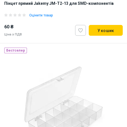
Пінцет прямий Jakemy JM-T2-13 для SMD-компонентів
Оцінити товар
60 ₴
У кошик
Ціна з ПДВ
Бестселер
Наявність на складі:
Львів
Дніпро
Київ
ID:
906060
0.1 кг