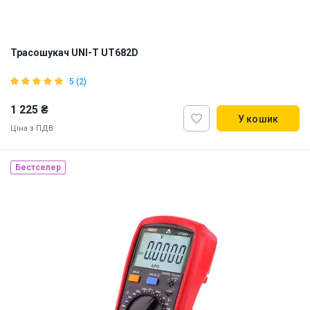
Трасошукач UNI-T UT682D
5 (2)
1 225 ₴
У кошик
Ціна з ПДВ
Бестселер
Наявність на складі:
Львів
ID:
886903
1 кг