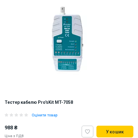
Тестер кабелю Pro'sKit MT-7058
Оцінити товар
988 ₴
У кошик
Ціна з ПДВ