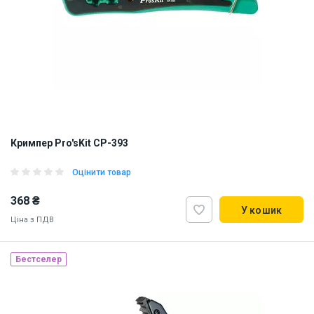
Кримпер Pro'sKit CP-393
Оцінити товар
368 ₴
У кошик
Ціна з ПДВ
Наявність на складі:
Львів
Дніпро
Київ
Бестселер
ID:
842590
0.249 кг