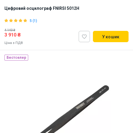
Цифровий осцилограф FNIRSI 5012H
5 (1)
4 143 ₴
3 910 ₴
У кошик
Ціна з ПДВ
Бестселер
Наявність на складі:
Львів
ID:
895990
0.6 кг