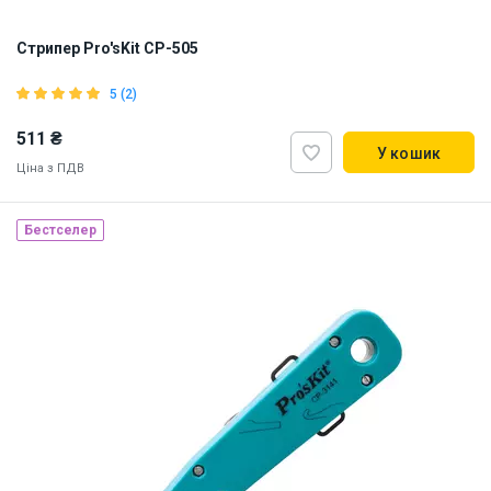
Стрипер Pro'sKit CP-505
5 (2)
511 ₴
У кошик
Ціна з ПДВ
Бестселер
Наявність на складі:
Львів
Дніпро
ID:
7491
0.105 кг