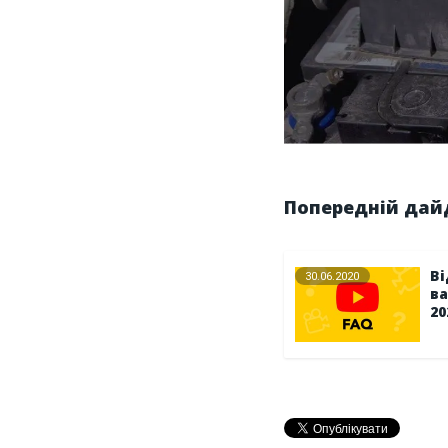
Попередній да
Ві
30.06.2020
ва
20