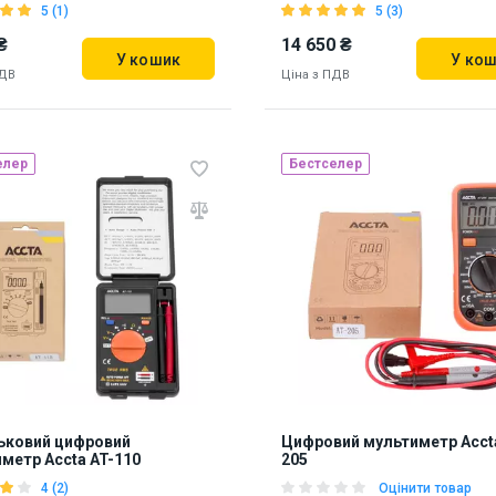
5 (1)
5 (3)
₴
14 650 ₴
У кошик
У ко
ПДВ
Ціна з ПДВ
елер
Бестселер
ь на складі:
Львів
Бренд зі США
77
Наявність на складі:
Львів
887243
ьковий цифровий
Цифровий мультиметр Accta
метр Accta AT-110
205
4 (2)
Оцінити товар