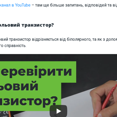
канал в YouTube
– там ще більше запитань, відповідей та ві
ольовий транзистор?
овий транзистор відрізняється від біполярного, та як з до
о справність.