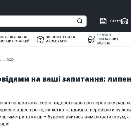
Статті
РЕМОНТ
СЛУГОВУВАННЯ
3D-ПРИНТЕРИ ТА
ЛОКАЛЬНИХ
НЯЧНИХ СТАНЦІЙ
АКСЕСУАРИ
МЕРЕЖ
ень 2020
повідями на ваші запитання: липен
eram продовжила серію відеооглядів про перевірку радіок
корисне відео про те, як легко та швидко перевірити пуско
мультиметри та кліщі – будемо вчитись вимірювати струм, а
тори!