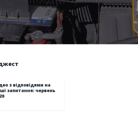
йджест
део з відповідями на
ші запитання: червень
20