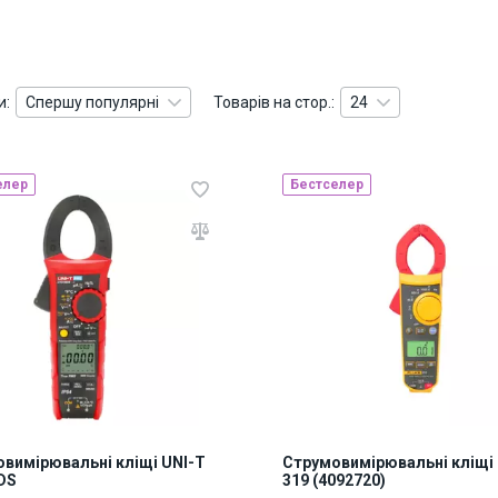
и:
Спершу популярні
Товарів на стор.:
24
елер
Бестселер
вимірювальні кліщі UNI-T
Струмовимірювальні кліщі 
DS
319 (4092720)