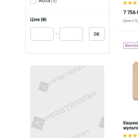
Accta
(5)
7 756 
Ціна (₴)
Ціна з 
-
OK
Бестс
Наявніст
8868
Кишен
мульти