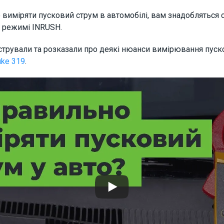
 виміряти пусковий струм в автомобілі, вам знадобляться
у режимі INRUSH.
трували та розказали про деякі нюанси вимірювання пуско
uke 319
.