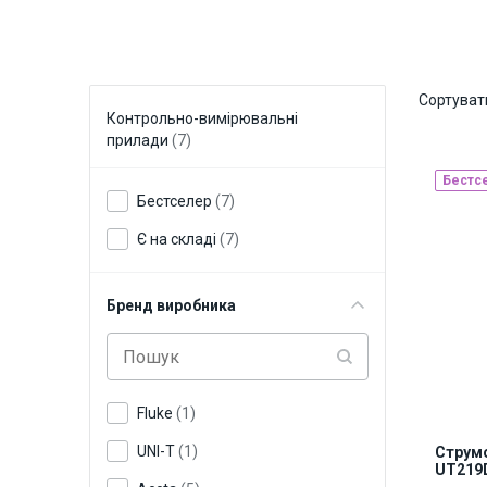
Сортуват
Контрольно-вимірювальні
прилади
(7)
Бестс
Бестселер
(7)
Є на складі
(7)
Бренд виробника
Fluke
(1)
UNI-T
(1)
Струмо
UT219