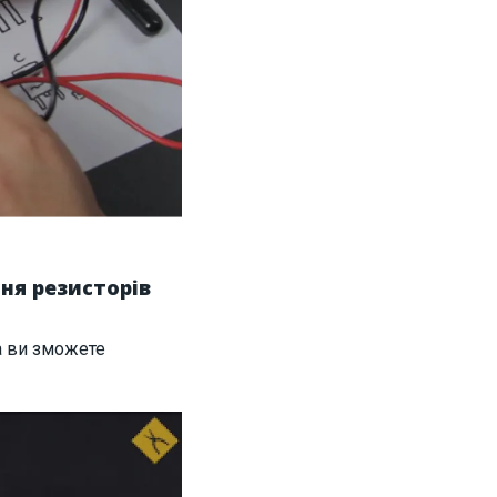
ня резисторів
ра ви зможете