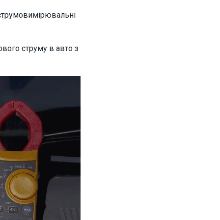
 струмовимірювальні
вого струму в авто з