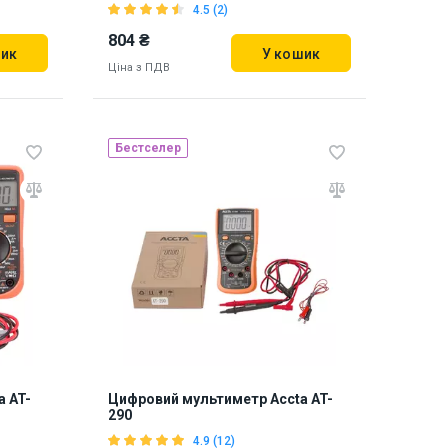
4.5 (2)
804 ₴
шик
У кошик
Ціна з ПДВ
Бестселер
Наявність на складі:
Львів
Дніпро
Київ
891577
 AT-
Цифровий мультиметр Accta AT-
290
4.9 (12)