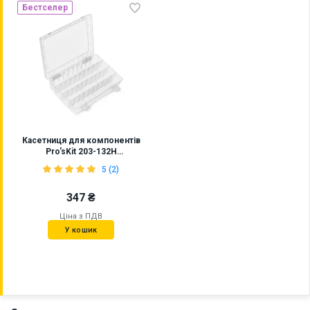
Бестселер
Касетниця для компонентів
Pro'sKit 203-132H
(252×182×40,5 мм)
5 (2)
347 ₴
Ціна з ПДВ
У кошик