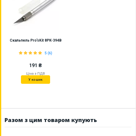
Скальпель Pro'sKit 8PK-394B
5 (6)
191 ₴
Ціна з ПДВ
У кошик
Разом з цим товаром купують
Наявність на складі:
Львів
Дніпро
Київ
ID:
5809
0.065 кг