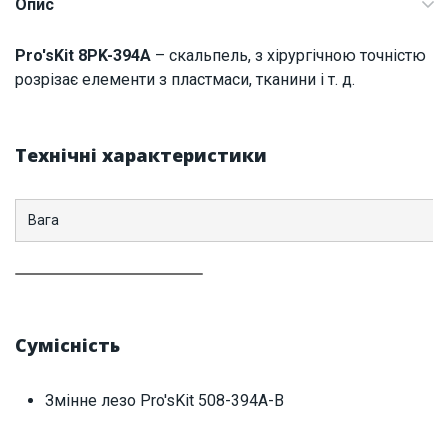
Опис
Наявність на складі:
Львів
Pro'sKit 8PK-394A
– скальпель, з хірургічною точністю
ID:
5938
0.4 кг
розрізає елементи з пластмаси, тканини і т. д.
Технічні характеристики
Вага
Сумісність
Змінне лезо Pro'sKit 508-394A-B