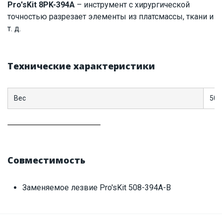
Наличие на складе:
Львов
Pro'sKit 8PK-394A
– инструмент с хирургической
точностью разрезает элементы из платсмассы, ткани и
ID:
5938
0.4 кг
т. д.
Технические характеристики
Вес
50±
Совместимость
Заменяемое лезвие Pro'sKit 508-394A-B