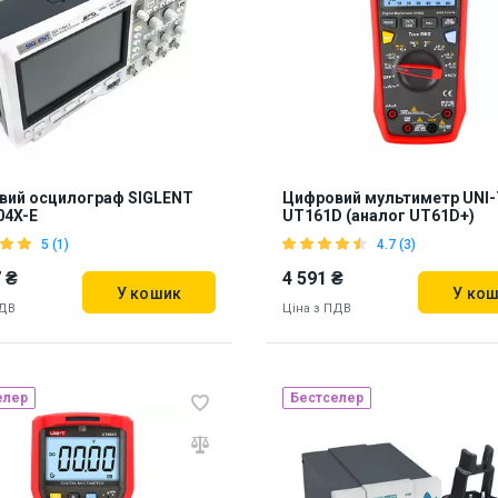
905851
77
вий осцилограф SIGLENT
Цифровий мультиметр UNI-
04X-E
UT161D (аналог UT61D+)
5 (1)
4.7 (3)
 ₴
4 591 ₴
У кошик
У ко
ПДВ
Ціна з ПДВ
елер
Бестселер
Наявність на складі:
Львів
ь на складі:
Львів
905850