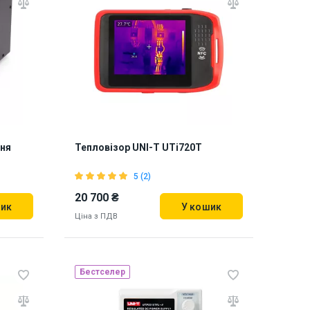
ня
Тепловізор UNI-T UTi720T
5 (2)
20 700 ₴
шик
У кошик
Ціна з ПДВ
Бестселер
в