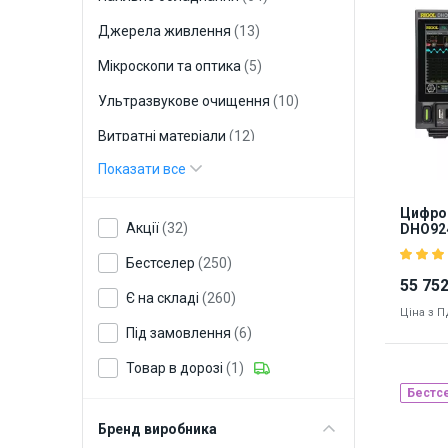
Джерела живлення
(13)
Мікроскопи та оптика
(5)
Ультразвукове очищення
(10)
Витратні матеріали
(12)
Показати все
Обслуговування
телекомунікаційних мереж
(17)
Цифро
Антистатичний захист
(2)
Акції
(32)
DHO92
Бестселер
(250)
55 752
Є на складі
(260)
Ціна з 
Під замовлення
(6)
Товар в дорозі
(1)
Бестс
Бренд виробника