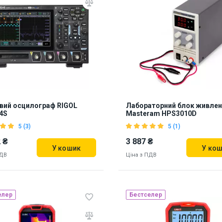
вий осцилограф RIGOL
Лабораторний блок живлен
4S
Masteram HPS3010D
5 (3)
5 (1)
 ₴
3 887 ₴
У кошик
У ко
ПДВ
Ціна з ПДВ
елер
Бестселер
Наявність на складі:
Львів
Киї