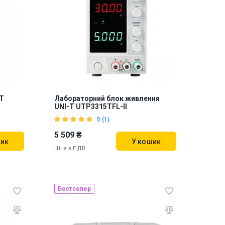
Наявність на складі:
Львів
919545
T
Лабораторний блок живлення
UNI-T UTP3315TFL-II
5 (1)
5 509 ₴
шик
У кошик
Ціна з ПДВ
Бестселер
Наявність на складі:
Львів
888681