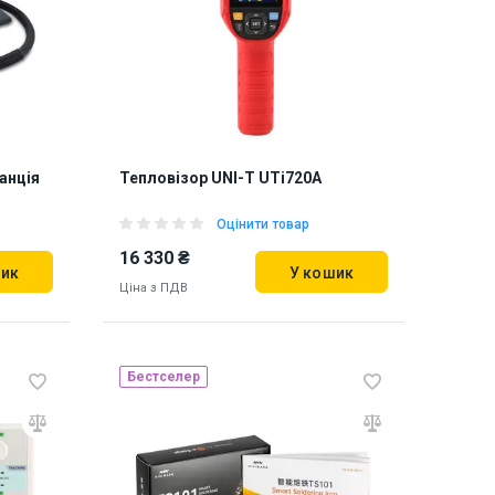
870200
анція
Тепловізор UNI-T UTi720A
Оцінити товар
16 330 ₴
шик
У кошик
Ціна з ПДВ
Бестселер
Наявність на складі:
Львів
922987