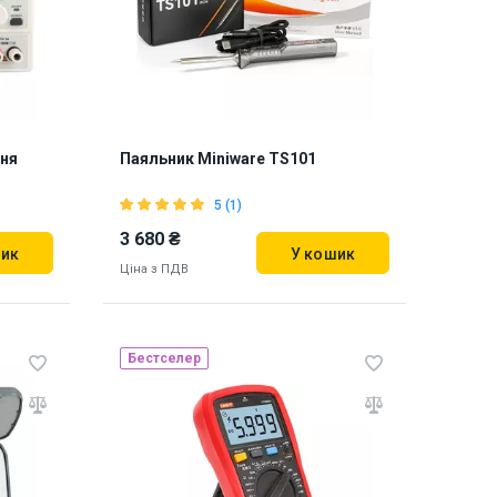
ня
Паяльник Miniware TS101
5 (1)
3 680 ₴
шик
У кошик
Ціна з ПДВ
Бестселер
Наявність на складі:
Львів
910010