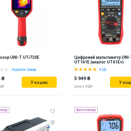
ь на складі:
Львів
865798
67
ізор UNI-T UTi720E
Цифровий мультиметр UNI-
UT161E (аналог UT61E+)
Оцінити товар
5 (4)
 ₴
5 949 ₴
У кошик
У ко
ПДВ
Ціна з ПДВ
елер
Бестселер
Наявність на складі:
Львів
ь на складі:
Львів