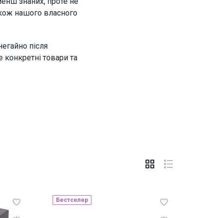
менш знаних, проте не
також нашого власного
негайно після
 конкретні товари та
Бестселер