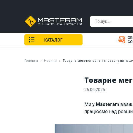
ОБ
КАТАЛОГ
СО
Головна
Новини
Товарне мега-поповнення сезону на наши
Товарне мег
26.06.2025
Ми у
Masteram
вважа
працюємо над розшир