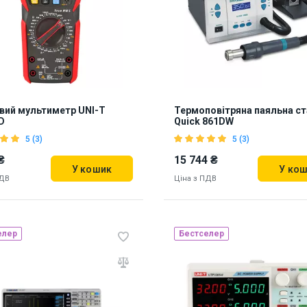
73
ий мультиметр UNI-T
Термоповітряна паяльна ст
D
Quick 861DW
5 (3)
5 (3)
₴
15 744 ₴
У кошик
У ко
ПДВ
Ціна з ПДВ
елер
Бестселер
Наявність на складі:
Львів
ь на складі:
Львів
869557
16