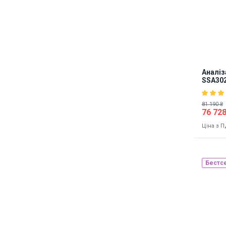
Аналіз
SSA30
81 190 ₴
76 728
Ціна з 
Бестс
Наявніст
8691