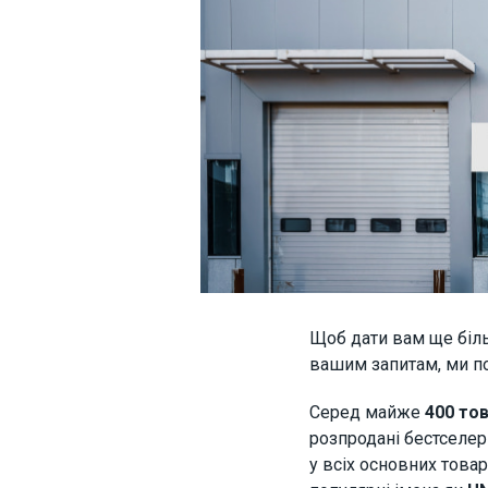
Щоб дати вам ще біль
вашим запитам, ми п
Серед майже
400 то
розпродані бестселер
у всіх основних това