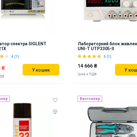
атор спектра SIGLENT
Лабораторний блок живлен
21X
UNI-T UTP3305-II
4 (1)
5 (1)
14 666 ₴
 ₴
У кошик
У ко
Ціна з ПДВ
ПДВ
елер
Бестселер
ь на складі:
Львів
Наявність на складі:
Львів
53
907385