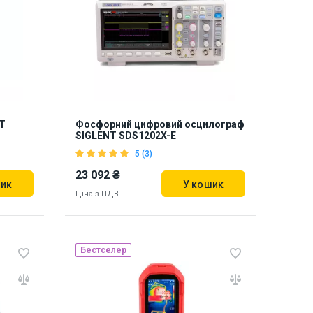
T
Фосфорний цифровий осцилограф
SIGLENT SDS1202X-E
5 (3)
23 092 ₴
шик
У кошик
Ціна з ПДВ
Бестселер
Наявність на складі:
Львів