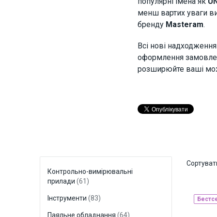
популярні імена як
UN
менш вартих уваги ви
бренду
Masteram
.
Всі нові надходження
оформлення замовленн
розширюйте ваші мо
Сортуват
Контрольно-вимірювальні
прилади
(61)
Інструменти
(83)
Бестс
Паяльне обладнання
(64)