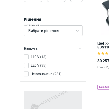
ACHI
(2)
9229
CXG
(1)
Рішення
DES
(1)
Рішення
Jeken
(10)
Вибрати рішення
Lukey
(7)
Цифро
Miniware
(1)
SDS11
Напруга
Quicko
(3)
110 V
(13)
30 257
220 V
(35)
Ціна з 
Не зазначено
(231)
Бестс
Наявніст