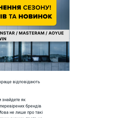
йкраще відповідають
и знайдете як
 перевірених брендів
Мова не лише про такі