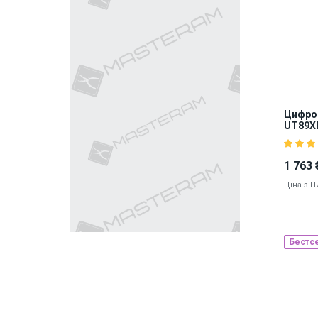
8747
Цифров
UT89X
1 763 
Ціна з 
Бестс
Наявніст
8940