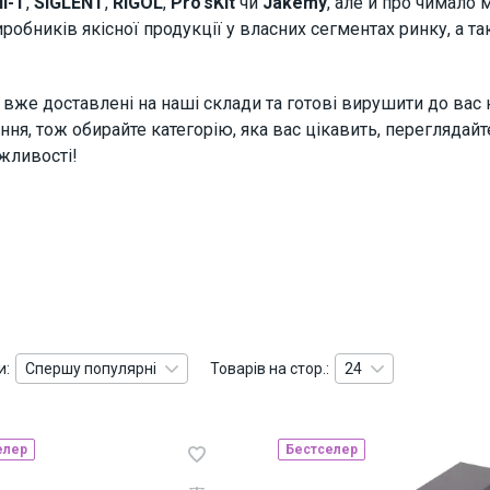
I-T
,
SIGLENT
,
RIGOL
,
Pro'sKit
чи
Jakemy
, але й про чимало 
робників якісної продукції у власних сегментах ринку
, а 
 вже доставлені на наші склади та готові вирушити до вас 
я, тож обирайте категорію, яка вас цікавить, переглядайте
жливості!
и:
Спершу популярні
Товарів на стор.:
24
елер
Бестселер