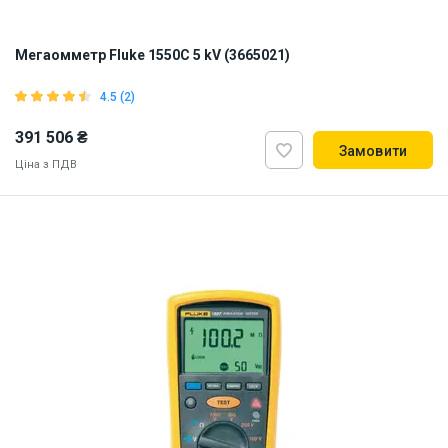
Мегаомметр Fluke 1550C 5 kV (3665021)
4.5 (2)
391 506 ₴
Замовити
Ціна з ПДВ
ID:
904712
4 кг