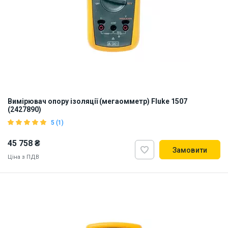
Вимірювач опору ізоляції (мегаомметр) Fluke 1507
(2427890)
5 (1)
45 758 ₴
Замовити
Ціна з ПДВ
Бренд зі США
ID:
811093
1.15 кг