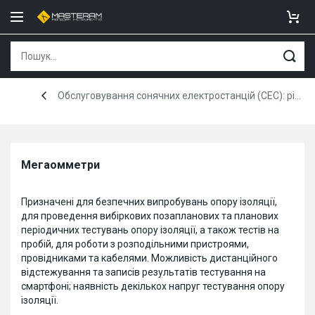
Обслуговування сонячних електростанцій (СЕС): рішення від Fluke
Мегаомметри
Призначені для безпечних випробувань опору ізоляції,
для проведення вибіркових позапланових та планових
періодичних тестувань опору ізоляції, а також тестів на
пробій, для роботи з розподільними пристроями,
провідниками та кабелями. Можливість дистанційного
відстежування та записів результатів тестування на
смартфоні; наявність декількох напруг тестування опору
ізоляції.