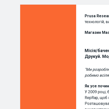
Prusa Resea
технологій, 
Магазин Mas
Місія/баче
Друкуй. Мо
"Ми розробл
робимо всіля
Як усе почи
У 2009 році,
RepRap, щоб 
Розташовувал