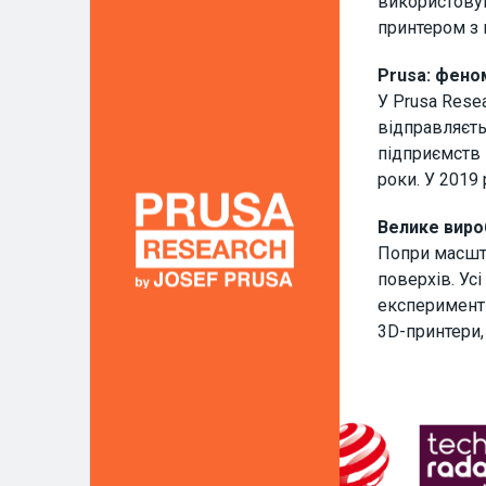
використовув
принтером з 
Prusa: фено
У Prusa Rese
відправляєть
підприємств 
роки. У 2019
Велике виро
Попри масшта
поверхів. Ус
експерименти
3D-принтери,