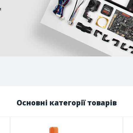
м
Основні категорії товарів