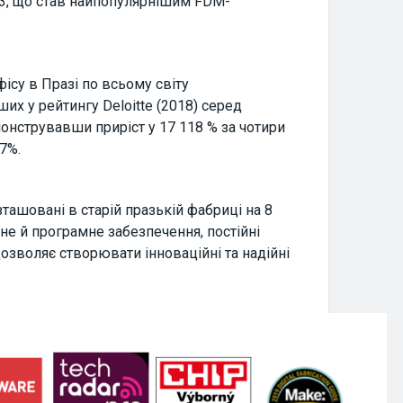
i3, що став найпопулярнішим FDM-
ісу в Празі по всьому світу
их у рейтингу Deloitte (2018) серед
онструвавши приріст у 17 118 % за чотири
7%.
ташовані в старій празькій фабриці на 8
не й програмне забезпечення, постійні
озволяє створювати інноваційні та надійні