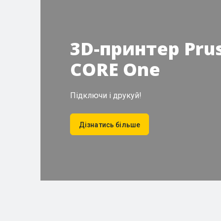
3D-принтер Pru
CORE One
Підключи і друкуй!
Дізнатись більше