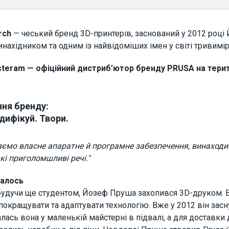
rch
— чеський бренд 3D-принтерів, заснований у 2012 році
винахідником та одним із найвідоміших імен у світі тривимі
teram — офіційний дистриб’ютор бренду PRUSA на терито
ння бренду:
дифікуй. Твори.
яємо власне апаратне й програмне забезпечення, винаход
кі приголомшливі речі."
налось
 будучи ще студентом, Йозеф Пруша захопився 3D-друком. В
покращувати та адаптувати технологію. Вже у 2012 він за
ась вона у маленькій майстерні в підвалі, а для доставки 