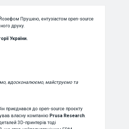
 Йозефом Прушею, ентузіастом open-source
рного друку.
рії України.
имо, вдосконалюємо, майструємо та
ін приєднався до open-source проєкту
снував власну компанію
Prusa Research
.
деталей 3D-принтерів тоді