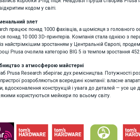
ались коробки з-під піци. Невдовзі Пруша створив Prusa 
відкритим кодом у світі.
менальний злет
arch працює понад 1000 фахівців, а щомісяця з головного оф
ся понад 10 000 3D-принтерів. Компанія стала однією з перш
із найстрімкішим зростанням у Центральній Європі, продем
 році Prusa очолила категорію BIG 5 із темпом зростання 452
бництво з атмосферою майстерні
б Prusa Research зберігає дух ремісництва. Потужності роз
і пристрої розробляються всередині компанії: власне апарат
, вдосконалення конструкцій і увага до деталей — усе це д
 якими користуються мейкери по всьому світу.