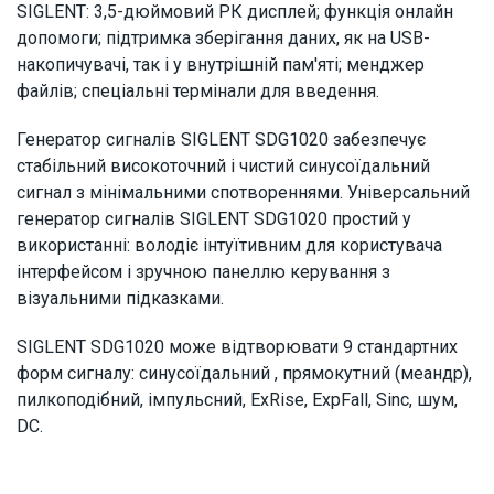
SIGLENT: 3,5-дюймовий РК дисплей; функція онлайн
допомоги; підтримка зберігання даних, як на USB-
накопичувачі, так і у внутрішній пам'яті; менджер
файлів; спеціальні термінали для введення.
Генератор сигналів SIGLENT SDG1020 забезпечує
стабільний високоточний і чистий синусоїдальний
сигнал з мінімальними спотвореннями. Універсальний
генератор сигналів SIGLENT SDG1020 простий у
використанні: володіє інтуїтивним для користувача
інтерфейсом і зручною панеллю керування з
візуальними підказками.
SIGLENT SDG1020 може відтворювати 9 стандартних
форм сигналу: синусоїдальний , прямокутний (меандр),
пилкоподібний, імпульсний, ExRise, ExpFall, Sinc, шум,
DC.