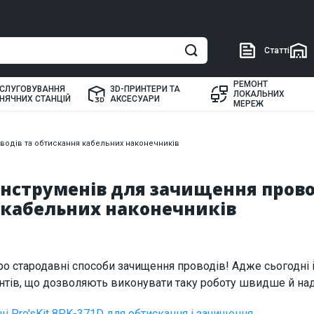
Статті
РЕМОНТ
СЛУГОВУВАННЯ
3D-ПРИНТЕРИ ТА
ЛОКАЛЬНИХ
НЯЧНИХ СТАНЦІЙ
АКСЕСУАРИ
МЕРЕЖ
водів та обтискання кабельних наконечників
інструменів для зачищення прово
 кабельних наконечників
о стародавні способи зачищення проводів! Адже сьогодні і
нтів, що дозволяють виконувати таку роботу швидше й над
щі Pro'sKit 8PK-371D для обтискання і зачищення