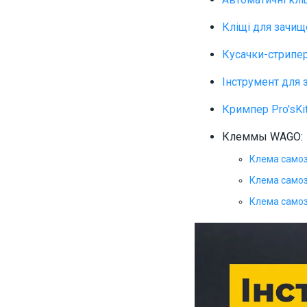
Кліщі для зачищ
Кусачки-стрипер 
Інструмент для 
Кримпер Pro'sKi
Клеммы WAGO:
Клема самоз
Клема самоз
Клема самоз