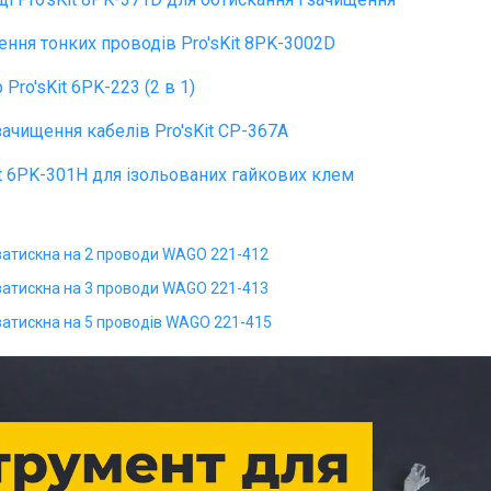
ення тонких проводів Pro'sKit 8PK-3002D
Pro'sKit 6PK-223 (2 в 1)
зачищення кабелів Pro'sKit CP-367A
t 6PK-301H для ізольованих гайкових клем
атискна на 2 проводи WAGO 221-412
атискна на 3 проводи WAGO 221-413
атискна на 5 проводів WAGO 221-415