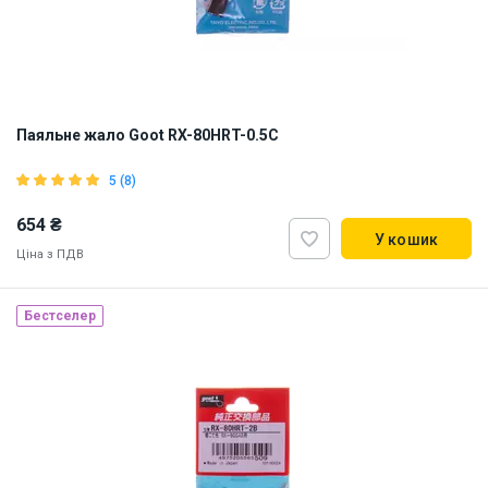
Паяльне жало Goot RX-80HRT-0.5C
5 (8)
654 ₴
У кошик
Ціна з ПДВ
Бестселер
Made in Japan
Наявність на складі:
Львів
Дніпро
Київ
ID:
839767
0.025 кг