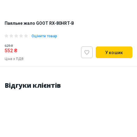
Паяльне жало GOOT RX-80HRT-B
Оцінити товар
629 ₴
552 ₴
У кошик
Ціна з ПДВ
Made in Japan
Відгуки клієнтів
Наявність на складі:
Львів
Дніпро
Київ
ID:
11758
0.03 кг