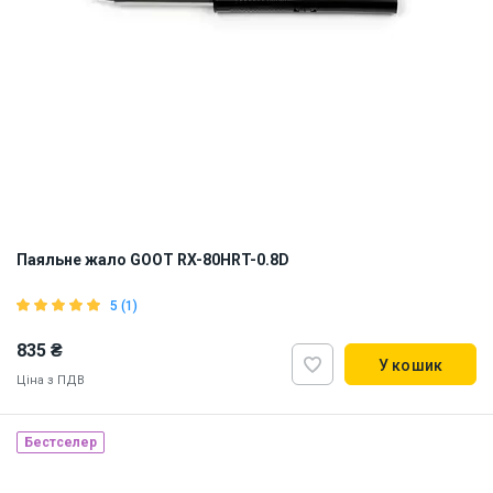
Паяльне жало GOOT RX-80HRT-0.8D
5 (1)
835 ₴
У кошик
Ціна з ПДВ
Бестселер
Made in Japan
Наявність на складі:
Львів
Київ