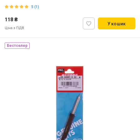
5 (1)
118 ₴
У кошик
Ціна з ПДВ
Наявність на складі:
Львів
Дніпро
Київ
Бестселер
ID:
832140
0.026 кг