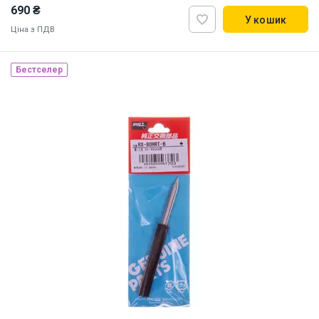
690 ₴
У кошик
Ціна з ПДВ
Бестселер
Made in Japan
Наявність на складі:
Львів
ID:
839784
0.05 кг