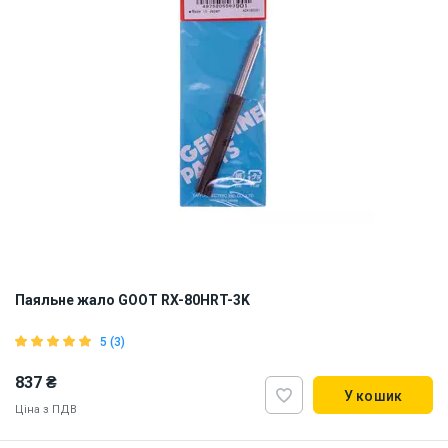
Паяльне жало GOOT RX-80HRT-3K
5 (3)
837 ₴
У кошик
Ціна з ПДВ