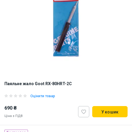
Паяльне жало Goot RX-80HRT-2C
Оцінити товар
690 ₴
У кошик
Ціна з ПДВ