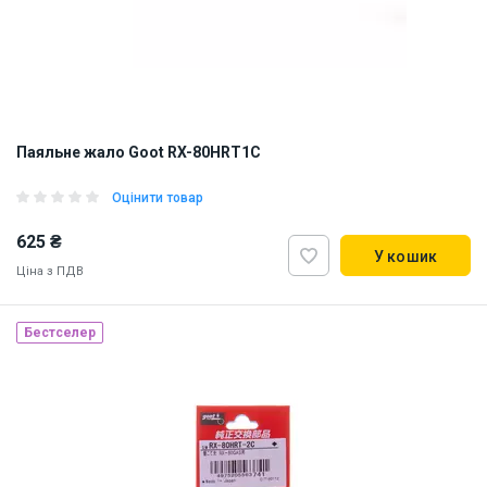
Паяльне жало Goot RX-80HRT1C
Оцінити товар
625 ₴
У кошик
Ціна з ПДВ
Бестселер
Made in Japan
Наявність на складі:
Львів
Дніпро
Київ
ID:
11760
0.02 кг