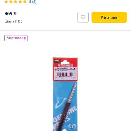
5 (5)
869 ₴
У кошик
Ціна з ПДВ
Бестселер
Made in Japan
Наявність на складі:
Львів
ID:
837677
0.03 кг