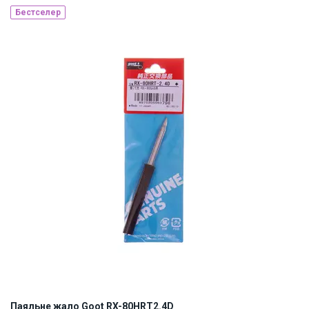
Бестселер
Made in Japan
Наявність на складі:
Львів
ID:
10570
0.03 кг
Паяльне жало Goot RX-80HRT2.4D