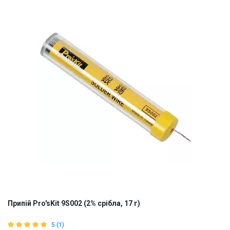
Наявність на складі:
Львів
Дніпро
Київ
ID:
10571
0.03 кг
Припій Pro'sKit 9S002 (2% срібла, 17 г)
5 (1)