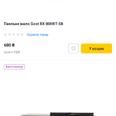
Паяльне жало Goot RX-80HRT-SB
Оцінити товар
680 ₴
У кошик
Ціна з ПДВ
Бестселер
Made in Japan
Наявність на складі:
Львів
ID:
10572
0.03 кг