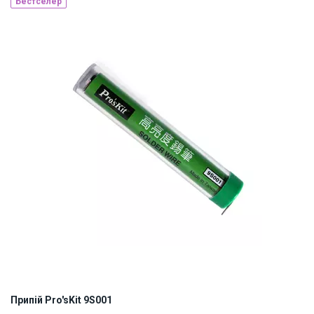
Бестселер
Made in Japan
Наявність на складі:
Львів
Дніпро
ID:
839779
0.05 кг
Припій Pro'sKit 9S001