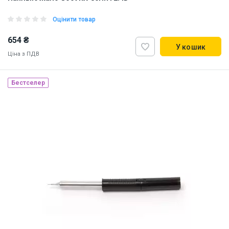
Оцінити товар
654 ₴
У кошик
Ціна з ПДВ
Бестселер
Made in Japan
Наявність на складі:
Львів
Дніпро
ID:
10569
0.03 кг