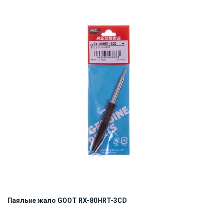
Наявність на складі:
Львів
Дніпро
Київ
ID:
839778
0.05 кг
Паяльне жало GOOT RX-80HRT-3CD