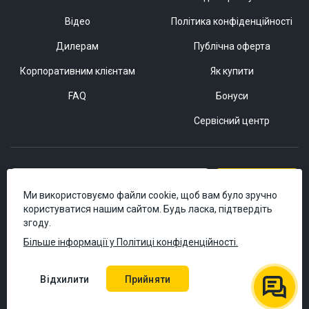
Відео
Політика конфіденційності
Дилерам
Публічна оферта
Корпоративним клієнтам
Як купити
FAQ
Бонуси
Сервісний центр
Підписатися
Ми використовуємо файли cookie, щоб вам було зручно
користуватися нашим сайтом. Будь ласка, підтвердіть
згоду.
Більше інформації у Політиці конфіденційності.
Відхилити
Прийняти
© 2006–2026 Masteram.