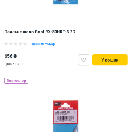
Паяльне жало Goot RX-80HRT-3.2D
Оцінити товар
656 ₴
У кошик
Ціна з ПДВ
Бестселер
Made in Japan
Наявність на складі:
Львів
ID:
839780
0.05 кг