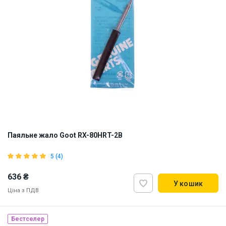
Паяльне жало Goot RX-80HRT-2B
5 (4)
636 ₴
У кошик
Ціна з ПДВ
Бестселер
Made in Japan