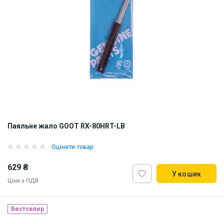
Паяльне жало GOOT RX-80HRT-LB
Оцінити товар
629 ₴
У кошик
Ціна з ПДВ
Бестселер
Made in Japan