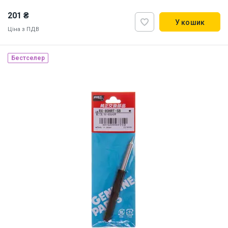
201 ₴
У кошик
Ціна з ПДВ
Наявність на складі:
Львів
Дніпро
Київ
Бестселер
ID:
7441
0.03 кг