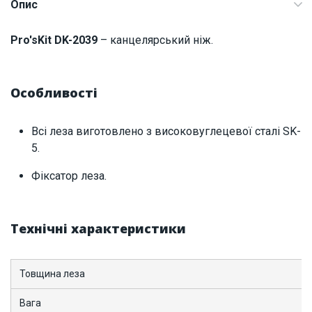
Опис
Наявність на складі:
Львів
Дніпро
Pro'sKit DK-2039
– канцелярський ніж.
ID:
5783
0.215 кг
Особливості
Всі леза виготовлено з високовуглецевої сталі SK-
5.
Фіксатор леза.
Технічні характеристики
Товщина леза
Вага