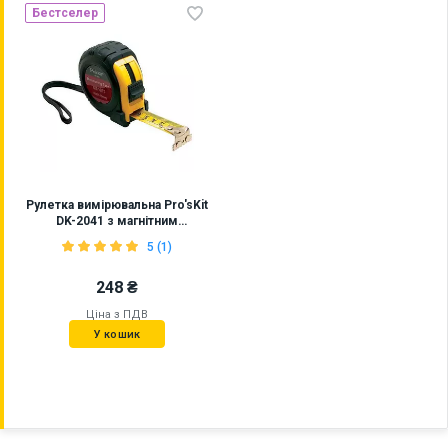
Бестселер
Рулетка вимірювальна Pro'sKit
DK-2041 з магнітним
наконечником (5 м)
5 (1)
248 ₴
Ціна з ПДВ
У кошик