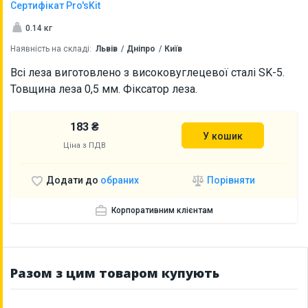
Сертифікат Pro'sKit
0.14 кг
Наявність на складі:
Львів
Дніпро
Київ
Всі леза виготовлено з високовуглецевої сталі SK-5.
Товщина леза 0,5 мм. Фіксатор леза.
183 ₴
У кошик
Ціна з ПДВ
Порівняти
Додати до
обраних
Корпоративним клієнтам
Разом з цим товаром купують